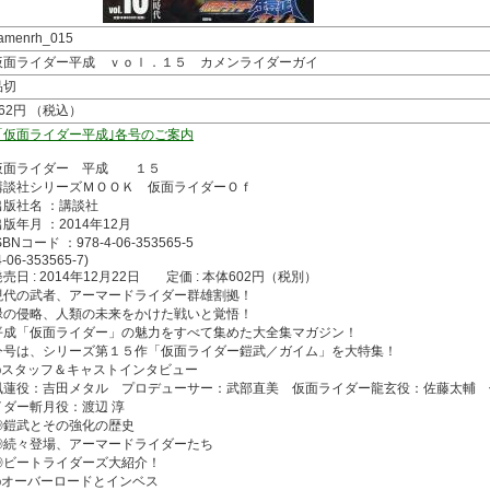
amenrh_015
仮面ライダー平成 ｖｏｌ．１５ カメンライダーガイ
品切
662円 （税込）
「仮面ライダー平成｣各号のご案内
仮面ライダー 平成 １５
講談社シリーズＭＯＯＫ 仮面ライダーＯｆ
出版社名 ：講談社
出版年月 ：2014年12月
SBNコード ：978-4-06-353565-5
4-06-353565-7)
発売日 : 2014年12月22日 定価 : 本体602円（税別）
現代の武者、アーマードライダー群雄割拠！
緑の侵略、人類の未来をかけた戦いと覚悟！
平成「仮面ライダー」の魅力をすべて集めた大全集マガジン！
今号は、シリーズ第１５作「仮面ライダー鎧武／ガイム」を大特集！
◎スタッフ＆キャストインタビュー
凰蓮役：吉田メタル プロデューサー：武部直美 仮面ライダー龍玄役：佐藤太輔 
イダー斬月役：渡辺 淳
◎鎧武とその強化の歴史
◎続々登場、アーマードライダーたち
◎ビートライダーズ大紹介！
◎オーバーロードとインベス