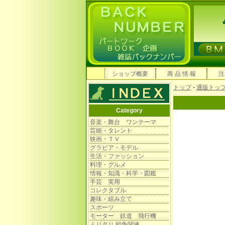
ショップ概要
商 品 情 報
注
トップ
-
通販トッ
Category
音楽・舞台 ワンテーマ
芸能・タレント
映画・ＴＶ
グラビア・モデル
生活・ファッション
料理・グルメ
情報・知識・科学・図鑑
手芸 実用
コレクタブル
趣味・組み立て
スポーツ
モーター 鉄道 飛行機
ミリタリ 戦争関連