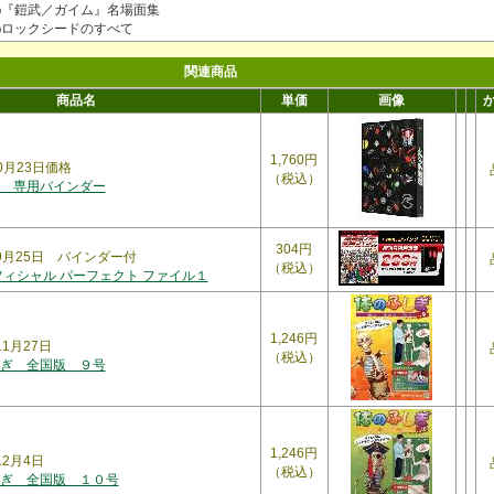
◎『鎧武／ガイム』名場面集
◎ロックシードのすべて
関連商品
商品名
単価
画像
1,760円
10月23日価格
（税込）
 専用バインダー
304円
年9月25日 バインダー付
（税込）
フィシャル パーフェクト ファイル１
1,246円
年11月27日
（税込）
ぎ 全国版 ９号
1,246円
年12月4日
（税込）
ぎ 全国版 １０号