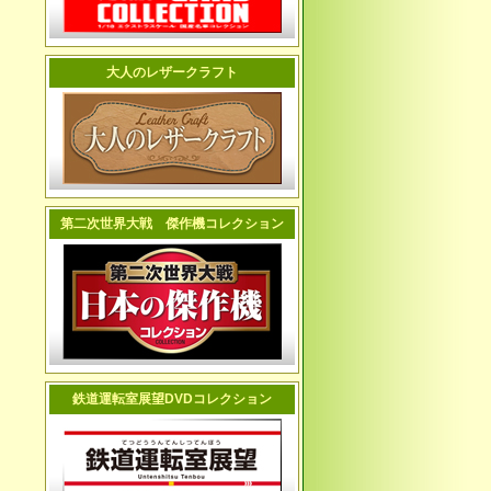
大人のレザークラフト
第二次世界大戦 傑作機コレクション
鉄道運転室展望DVDコレクション