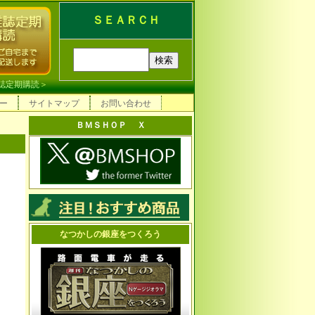
ＳＥＡＲＣＨ
誌定期購読
＞
ー
サイトマップ
お問い合わせ
ＢＭＳＨＯＰ Ｘ
なつかしの銀座をつくろう