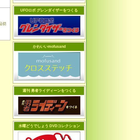
UFOロボ グレンダイザーをつくる
品切
かわいいmofusand
週刊 勇者ライディーンをつくる
水曜どうでしょう DVDコレクション