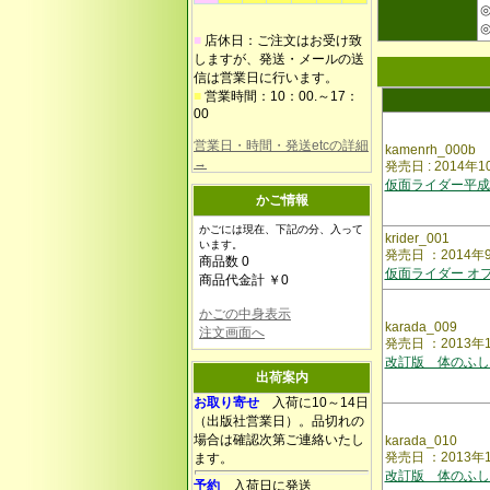
■
店休日：ご注文はお受け致
しますが、発送・メールの送
信は営業日に行います。
■
営業時間：10：00.～17：
00
営業日・時間・発送etcの詳細
kamenrh_000b
→
発売日 : 2014年
仮面ライダー平成
かご情報
かごには現在、下記の分、入って
krider_001
います。
発売日 ：2014
商品数 0
仮面ライダー オ
商品代金計 ￥0
かごの中身表示
karada_009
注文画面へ
発売日 ：2013
改訂版 体のふし
出荷案内
お取り寄せ
入荷に10～14日
（出版社営業日）。品切れの
場合は確認次第ご連絡いたし
karada_010
発売日 ：2013
ます。
改訂版 体のふし
予約
入荷日に発送