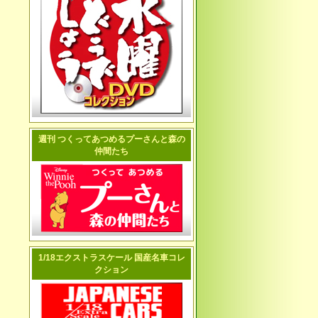
週刊 つくってあつめるプーさんと森の
仲間たち
1/18エクストラスケール 国産名車コレ
クション