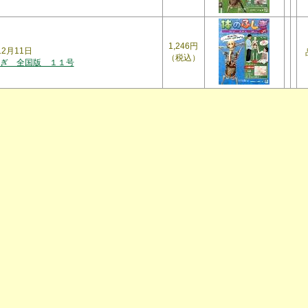
1,246円
年12月11日
（税込）
ぎ 全国版 １１号