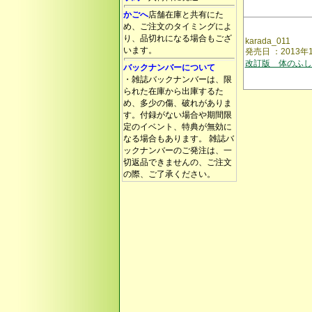
かごへ
店舗在庫と共有にた
め、ご注文のタイミングによ
り、品切れになる場合もござ
karada_011
います。
発売日 ：2013
改訂版 体のふし
バックナンバーについて
・雑誌バックナンバーは、限
られた在庫から出庫するた
め、多少の傷、破れがありま
す。付録がない場合や期間限
定のイベント、特典が無効に
なる場合もあります。 雑誌バ
ックナンバーのご発注は、一
切返品できませんの、ご注文
の際、ご了承ください。