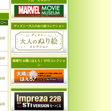
アム ＥＮＤ-->
かごへ
ディズニー大人のぬり絵コレクション
品切
品切
隔週刊 太陽にほえろ！ DVDコレクショ
ン
品切
品切