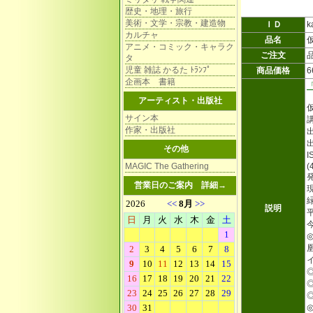
歴史・地理・旅行
美術・文学・宗教・建造物
ＩＤ
k
カルチャ
品名
アニメ・コミック・キャラク
ご注文
タ
児童 雑誌 かるた ﾄﾗﾝﾌﾟ
商品価格
企画本 書籍
アーティスト・出版社
サイン本
作家・出版社
その他
I
MAGIC The Gathering
(
営業日のご案内
詳細→
説明