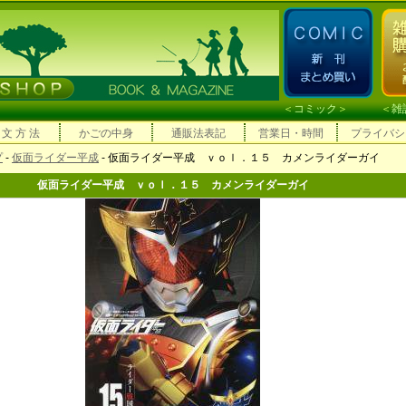
＜
コミック
＞ ＜
雑
 文 方 法
かごの中身
通販法表記
営業日・時間
プライバシ
プ
-
仮面ライダー平成
- 仮面ライダー平成 ｖｏｌ．１５ カメンライダーガイ
仮面ライダー平成 ｖｏｌ．１５ カメンライダーガイ