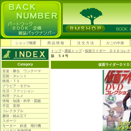
ショップ概要
商 品 情 報
注 文 方 法
かごの中身
トップ
-
通販トップ
-
仮面ライダー ＤＶＤコレク
版 ５４号
Category
仮面ライダーＤＶＤ
音楽・舞台 ワンテーマ
芸能・タレント
映画・ＴＶ
グラビア・モデル
生活・ファッション
料理・グルメ
情報・知識・科学・図鑑
手芸 実用
コレクタブル
趣味・組み立て
スポーツ
モーター 鉄道 飛行機
ミリタリ 戦争関連