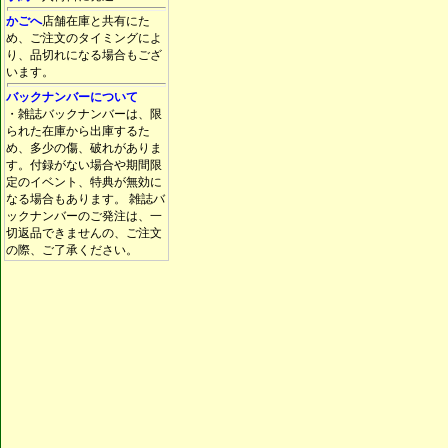
かごへ
店舗在庫と共有にた
め、ご注文のタイミングによ
り、品切れになる場合もござ
います。
バックナンバーについて
・雑誌バックナンバーは、限
られた在庫から出庫するた
め、多少の傷、破れがありま
す。付録がない場合や期間限
定のイベント、特典が無効に
なる場合もあります。 雑誌バ
ックナンバーのご発注は、一
切返品できませんの、ご注文
の際、ご了承ください。