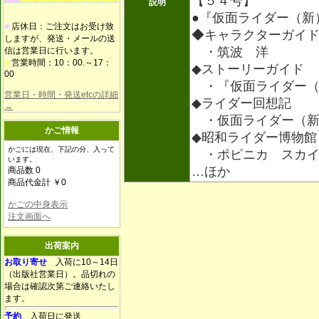
【５４号】
説明
●『仮面ライダー（新
■
店休日：ご注文はお受け致
◆キャラクターガイ
しますが、発送・メールの送
・筑波 洋
信は営業日に行います。
■
営業時間：10：00.～17：
◆ストーリーガイド
00
・『仮面ライダー（
営業日・時間・発送etcの詳細
◆ライダー回想記
→
・仮面ライダー（新
かご情報
◆昭和ライダー博物館
かごには現在、下記の分、入って
・ポピニカ スカイ
います。
…ほか
商品数 0
商品代金計 ￥0
かごの中身表示
注文画面へ
出荷案内
お取り寄せ
入荷に10～14日
（出版社営業日）。品切れの
場合は確認次第ご連絡いたし
ます。
予約
入荷日に発送