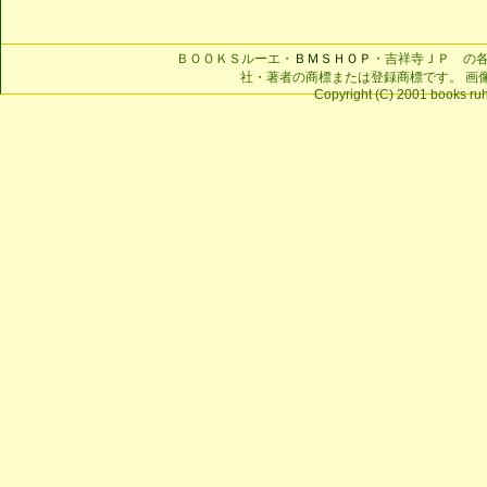
ＢＯＯＫＳルーエ・
ＢＭＳＨＯＰ
・吉祥寺ＪＰ の
社・著者の商標または登録商標です。 画
Copyright (C) 2001 books ruhe