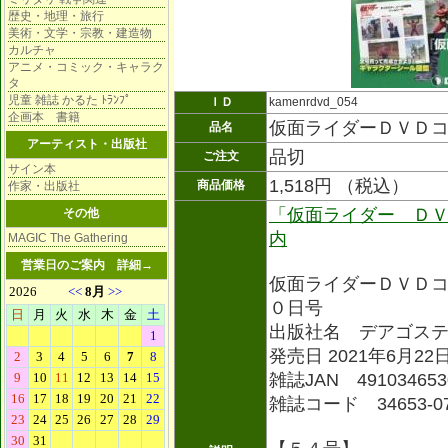
歴史・地理・旅行
美術・文学・宗教・建造物
カルチャ
アニメ・コミック・キャラク
タ
児童 雑誌 かるた ﾄﾗﾝﾌﾟ
ＩＤ
kamenrdvd_054
企画本 書籍
仮面ライダーＤＶＤ
品名
アーティスト・出版社
品切
ご注文
サイン本
1,518円 （税込）
商品価格
作家・出版社
「仮面ライダー ＤＶ
その他
内
MAGIC The Gathering
営業日のご案内
詳細→
仮面ライダーＤＶＤ
０日号
出版社名 デアゴス
発売日 2021年6月22
雑誌JAN 491034653
雑誌コード 34653-0