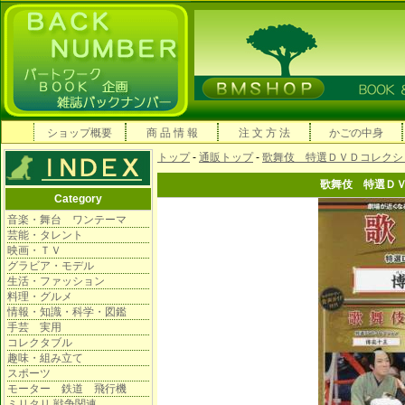
ショップ概要
商 品 情 報
注 文 方 法
かごの中身
トップ
-
通販トップ
-
歌舞伎 特選ＤＶＤコレクシ
歌舞伎 特選Ｄ
Category
音楽・舞台 ワンテーマ
芸能・タレント
映画・ＴＶ
グラビア・モデル
生活・ファッション
料理・グルメ
情報・知識・科学・図鑑
手芸 実用
コレクタブル
趣味・組み立て
スポーツ
モーター 鉄道 飛行機
ミリタリ 戦争関連