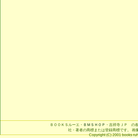
ＢＯＯＫＳルーエ・
ＢＭＳＨＯＰ
・吉祥寺ＪＰ の
社・著者の商標または登録商標です。 画
Copyright (C) 2001 books ruhe