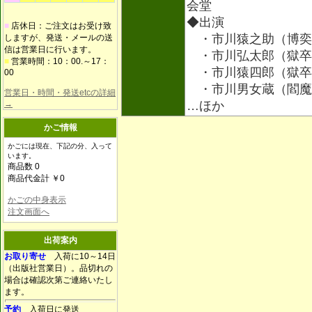
会堂
◆出演
■
店休日：ご注文はお受け致
・市川猿之助（博奕
しますが、発送・メールの送
信は営業日に行います。
・市川弘太郎（獄卒
■
営業時間：10：00.～17：
・市川猿四郎（獄卒
00
・市川男女蔵（閻魔
営業日・時間・発送etcの詳細
→
…ほか
かご情報
かごには現在、下記の分、入って
います。
商品数 0
商品代金計 ￥0
かごの中身表示
注文画面へ
出荷案内
お取り寄せ
入荷に10～14日
（出版社営業日）。品切れの
場合は確認次第ご連絡いたし
ます。
予約
入荷日に発送