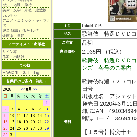
歴史・地理・旅行
美術・文学・宗教・建造物
カルチャ
アニメ・コミック・キャラク
タ
ＩＤ
kabuki_015
児童 雑誌 かるた ﾄﾗﾝﾌﾟ
歌舞伎 特選ＤＶＤコ
品名
企画本 書籍
品切
ご注文
アーティスト・出版社
2,035円 （税込）
商品価格
サイン本
作家・出版社
歌舞伎 特選ＤＶＤコ
その他
ンズ 各号のご案内
MAGIC The Gathering
歌舞伎特選ＤＶＤコレ
営業日のご案内
詳細→
日号
出版社名 アシェット
発売日 2020年3月11
雑誌JAN 491034694
雑誌コード 34694-0
説明
【１５号】博奕十王 