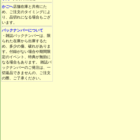
かごへ
店舗在庫と共有にた
め、ご注文のタイミングによ
り、品切れになる場合もござ
います。
バックナンバーについて
・雑誌バックナンバーは、限
られた在庫から出庫するた
め、多少の傷、破れがありま
す。付録がない場合や期間限
定のイベント、特典が無効に
なる場合もあります。 雑誌バ
ックナンバーのご発注は、一
切返品できませんの、ご注文
の際、ご了承ください。