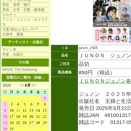
歴史・地理・旅行
美術・文学・宗教・建造物
カルチャ
アニメ・コミック・キャラク
タ
児童 雑誌 かるた ﾄﾗﾝﾌﾟ
企画本 書籍
アーティスト・出版社
ＩＤ
junon_2505
サイン本
作家・出版社
ＪＵＮＯＮ ジュノン 
品名
その他
品切
ご注文
MAGIC The Gathering
850円 （税込）
商品価格
営業日のご案内
詳細→
ＪＵＮＯＮジュノン
ジュノン ２０２５
出版社名 主婦と生
発売日 2025年3月22
雑誌JAN 491001317
雑誌コード 01317-0