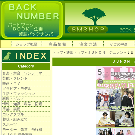
ショップ概要
商 品 情 報
注 文 方 法
かごの中身
トップ
-
通販トップ
-
ＪＵＮＯＮ ジュノン
- Ｊ
ＪＵＮＯＮ ジ
Category
音楽・舞台 ワンテーマ
芸能・タレント
映画・ＴＶ
グラビア・モデル
生活・ファッション
料理・グルメ
情報・知識・科学・図鑑
手芸 実用
コレクタブル
趣味・組み立て
スポーツ
モーター 鉄道 飛行機
ミリタリ 戦争関連