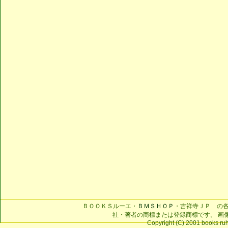
ＢＯＯＫＳルーエ・
ＢＭＳＨＯＰ
・吉祥寺ＪＰ の
社・著者の商標または登録商標です。 画
Copyright (C) 2001 books ruhe