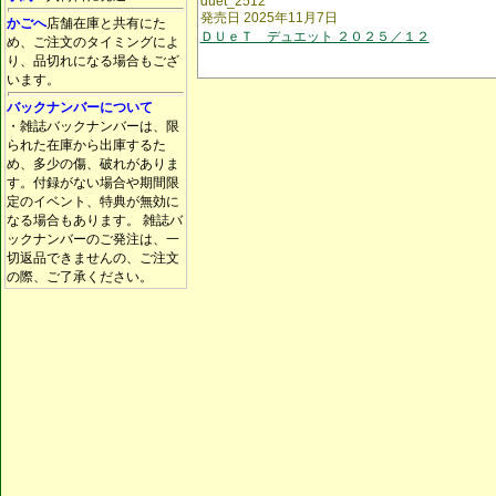
duet_2512
発売日 2025年11月7日
かごへ
店舗在庫と共有にた
ＤＵｅＴ デュエット ２０２５／１２
め、ご注文のタイミングによ
り、品切れになる場合もござ
います。
バックナンバーについて
・雑誌バックナンバーは、限
られた在庫から出庫するた
め、多少の傷、破れがありま
す。付録がない場合や期間限
定のイベント、特典が無効に
なる場合もあります。 雑誌バ
ックナンバーのご発注は、一
切返品できませんの、ご注文
の際、ご了承ください。