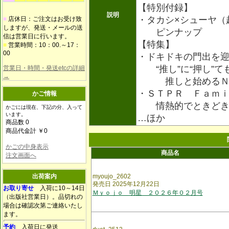
【特別付録】
説明
・タカシ×シューヤ（
■
店休日：ご注文はお受け致
しますが、発送・メールの送
ピンナップ
信は営業日に行います。
【特集】
■
営業時間：10：00.～17：
00
・ドキドキの門出を
“推し”に“押し”て
営業日・時間・発送etcの詳細
→
推しと始めるＮＥ
・ＳＴＰＲ Ｆａｍ
かご情報
情熱的でときどき
かごには現在、下記の分、入って
います。
…ほか
商品数 0
商品代金計 ￥0
かごの中身表示
商品名
注文画面へ
出荷案内
myoujo_2602
発売日 2025年12月22日
お取り寄せ
入荷に10～14日
Ｍｙｏｊｏ 明星 ２０２６年０２月号
（出版社営業日）。品切れの
場合は確認次第ご連絡いたし
ます。
予約
入荷日に発送