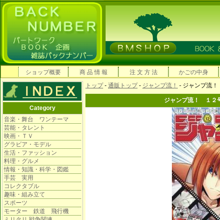
ショップ概要
商 品 情 報
注 文 方 法
かごの中身
トップ
-
通販トップ
-
ジャンプ流！
- ジャンプ流
ジャンプ流！ １２
Category
音楽・舞台 ワンテーマ
芸能・タレント
映画・ＴＶ
グラビア・モデル
生活・ファッション
料理・グルメ
情報・知識・科学・図鑑
手芸 実用
コレクタブル
趣味・組み立て
スポーツ
モーター 鉄道 飛行機
ミリタリ 戦争関連