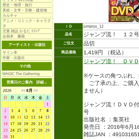
歴史・地理・旅行
美術・文学・宗教・建造物
カルチャ
アニメ・コミック・キャラク
タ
ＩＤ
jumpryu_12
児童 雑誌 かるた ﾄﾗﾝﾌﾟ
ジャンプ流！ １２号
品名
企画本 書籍
品切
ご注文
アーティスト・出版社
1,419円 （税込）
商品価格
サイン本
作家・出版社
ジャンプ流！ ＤＶ
その他
MAGIC The Gathering
※ケースの角つぶれ、
営業日のご案内
詳細→
ご了承の上、ご購入
ません）
ジャンプ流！ＤＶＤ
号
出版社名 ：集英社
発売日 ：2016年6月1
雑誌JAN ：491031651