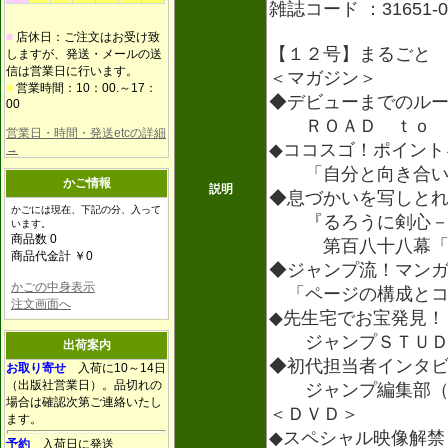
雑誌コード ：31651-0
■
店休日：ご注文はお受け致
【１２号】まるごと
しますが、発送・メールの送
信は営業日に行います。
＜マガジン＞
■
営業時間：10：00.～17：
◆デビューまでのル
00
ＲＯＡＤ ｔｏ Ｊ
営業日・時間・発送etcの詳細
◆ココスゴ！ポイント
→
「自分と向き合い
かご情報
説明
◆息づかいを写しと
かごには現在、下記の分、入って
『るろうに剣心－
います。
商品数 0
第百八十八幕「機
商品代金計 ￥0
◆ジャンプ流！マン
かごの中身表示
「ページの構成とコ
注文画面へ
◆先生宅でお宝発見！
ジャンプＳＴＵＤ
出荷案内
◆初代担当者インタ
お取り寄せ
入荷に10～14日
（出版社営業日）。品切れの
ジャンプ編集部（
場合は確認次第ご連絡いたし
＜ＤＶＤ＞
ます。
◆スペシャル映像解禁
予約
入荷日に発送