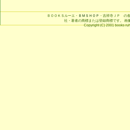
ＢＯＯＫＳルーエ・
ＢＭＳＨＯＰ
・吉祥寺ＪＰ の
社・著者の商標または登録商標です。 画
Copyright (C) 2001 books ruhe