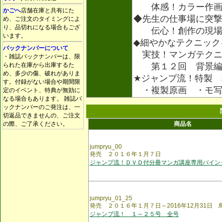
体感！カラー作
かごへ
店舗在庫と共有にた
◆先生の仕事場に突
め、ご注文のタイミングによ
り、品切れになる場合もござ
伝心！創作の現場
います。
◆細やかなテクニック
バックナンバーについて
実技！マンガテクニ
・雑誌バックナンバーは、限
られた在庫から出庫するた
第１２回 背景編 
め、多少の傷、破れがありま
★ジャンプ流！特製 
す。付録がない場合や期間限
・複製原画 ・モ
定のイベント、特典が無効に
なる場合もあります。 雑誌バ
ックナンバーのご発注は、一
切返品できませんの、ご注文
の際、ご了承ください。
商品名
jumpryu_00
発売 ２０１６年１月７日
ジャンプ流！ＤＶＤ付分冊マンガ講座専用バイン
jumpryu_01_25
発売 ２０１６年１月７日～2016年12月31日
ジャンプ流！ １～２５号 全号