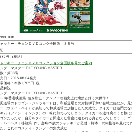
ckei_038
ャッキー・チェンＤＶＤコレク全国版 ３８号
切
,875円 （税込）
ャッキー・チェンＤＶＤコレクション全国版各号のご案内
ング・マスター THE YOUNG MASTER
数：第38号
売日：2015-08-04発売
常価格：本体1,705円+税
品解説
ング・マスター THE YOUNG MASTER
980年香港映画第1位を樹立！クンフー映画史上に燦然と輝く大傑作！
風道場のドラゴン（ジャッキー）は、和威道場との対抗獅子舞い合戦に臨むが、兄
ー（ウェイ・ペイ）が裏切って和威道場に加担したため敗北。タイガーは破門にな
キム（フアン・インシク）の一味に加わってしまう。タイガーを連れ戻そうと旅に
ゴンだったが、自分をタイガーと間違えた警察に追われる身となってしまう…。ゴ
・ハーベスト移籍第1作。当時25歳のジャッキーが監督・脚本・武術指導を兼ねて
た、これぞコメディ・クンフーの集大成だ！