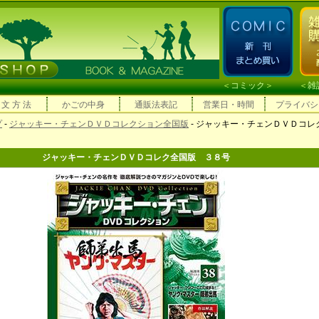
＜
コミック
＞ ＜
雑
 文 方 法
かごの中身
通販法表記
営業日・時間
プライバシ
プ
-
ジャッキー・チェンＤＶＤコレクション全国版
- ジャッキー・チェンＤＶＤコレ
ジャッキー・チェンＤＶＤコレク全国版 ３８号