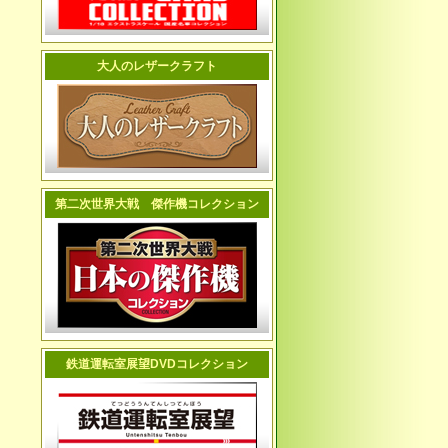
大人のレザークラフト
第二次世界大戦 傑作機コレクション
鉄道運転室展望DVDコレクション