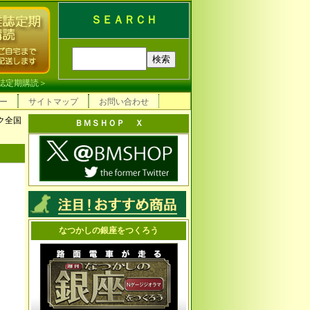
ＳＥＡＲＣＨ
誌定期購読
＞
ー
サイトマップ
お問い合わせ
ク全国
ＢＭＳＨＯＰ Ｘ
なつかしの銀座をつくろう