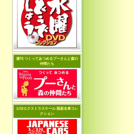
週刊 つくってあつめるプーさんと森の
仲間たち
1/18エクストラスケール 国産名車コレ
クション