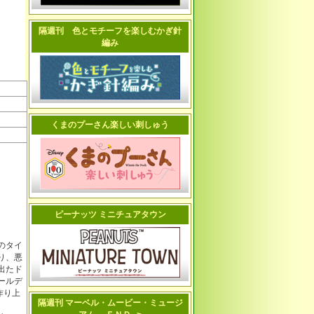
隔週刊 色とモチーフを楽しむかぎ針
編み
くまのプーさん楽しい刺しゅう
ピーナッツ ミニチュアタウン
のタイ
り、悪
出たド
ールデ
作り上
隔週刊 マーベル・ムービー・ミュージ