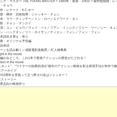
ング・マスター THE YOUNG MASTER < 1980年・香港・106分 > 製作総指揮：
・チョウ
作：レナード・K.C.ホー
督・脚本・武術指導：ジャッキー・チェン
本：ラウ・ティンチー／トン・ロー／エドワード・タン
影：チャン・チンクイ
演：ユン・ピョウ／ウェイ・ペイ／フアン・インシク／リリー・リー／シー・キェ
ン・ハックオン／リー・ホイサン／ティエン・フォン／フォン・フォン
本語吹き替え：有り
典：オリジナル予告編
品余話
ーンを読み解く／成龍電影楽曲譚／JC人物事典
ght in the movie
編がみどころ、これ1本で香港アクションの歴史がたどれる！
tion in the movie
スタント”、“ワイヤーの効果的演出”後年のアクション映画を彩る表現手法が本作で
Cアーカイブ
H10周年を背負って立つ男その名はジャッキー！
Cストーリー
世界志向の映画作り