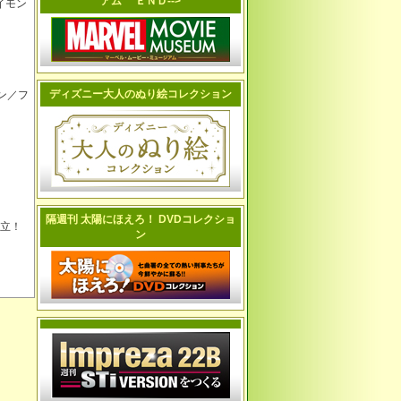
アム ＥＮＤ-->
レイモン
ディズニー大人のぬり絵コレクション
ン／フ
隔週刊 太陽にほえろ！ DVDコレクショ
確立！
ン