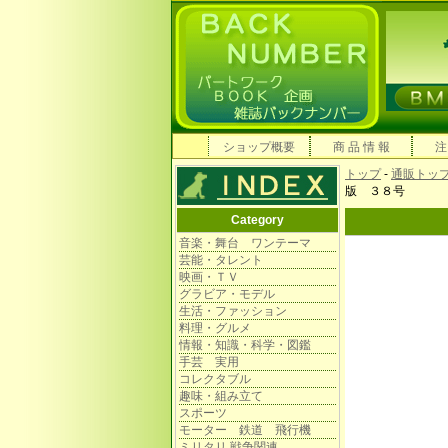
ショップ概要
商 品 情 報
注
トップ
-
通販トッ
版 ３８号
Category
音楽・舞台 ワンテーマ
芸能・タレント
映画・ＴＶ
グラビア・モデル
生活・ファッション
料理・グルメ
情報・知識・科学・図鑑
手芸 実用
コレクタブル
趣味・組み立て
スポーツ
モーター 鉄道 飛行機
ミリタリ 戦争関連