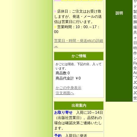
ヤ
ド
■
店休日：ご注文はお受け致
製
説明
しますが、発送・メールの送
監
信は営業日に行います。
脚
■
営業時間：10：00.～17：
撮
00
共
ォ
営業日・時間・発送etcの詳細
日
→
特
作
かご情報
シ
Fi
かごには現在、下記の分、入って
全
います。
Ac
商品数 0
“
商品代金計 ￥0
J
かごの中身表示
G
注文画面へ
J
出荷案内
お取り寄せ
入荷に10～14日
（出版社営業日）。品切れの
場合は確認次第ご連絡いたし
ます。
予約
入荷日に発送