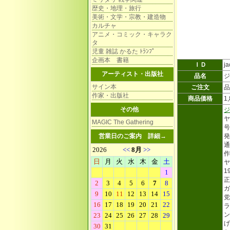
歴史・地理・旅行
美術・文学・宗教・建造物
カルチャ
アニメ・コミック・キャラク
タ
児童 雑誌 かるた ﾄﾗﾝﾌﾟ
企画本 書籍
ＩＤ
ja
アーティスト・出版社
品名
ジ
サイン本
ご注文
品
作家・出版社
商品価格
1
その他
ジ
ヤ
MAGIC The Gathering
号
営業日のご案内
詳細→
発
通
作
ヤ
1
正
ガ
党
ラ
ン
げ