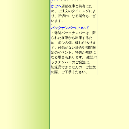
かごへ
店舗在庫と共有にた
め、ご注文のタイミングによ
り、品切れになる場合もござ
います。
バックナンバーについて
・雑誌バックナンバーは、限
られた在庫から出庫するた
め、多少の傷、破れがありま
す。付録がない場合や期間限
定のイベント、特典が無効に
なる場合もあります。 雑誌バ
ックナンバーのご発注は、一
切返品できませんの、ご注文
の際、ご了承ください。