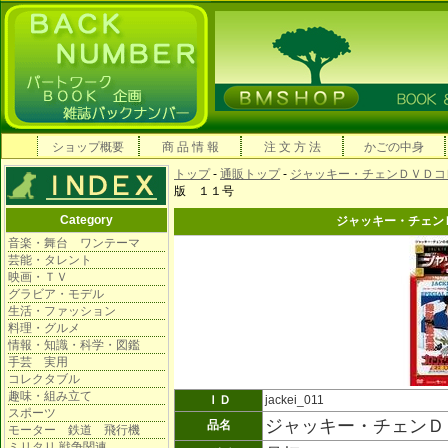
ショップ概要
商 品 情 報
注 文 方 法
かごの中身
トップ
-
通販トップ
-
ジャッキー・チェンＤＶＤコ
版 １１号
Category
ジャッキー・チェン
音楽・舞台 ワンテーマ
芸能・タレント
映画・ＴＶ
グラビア・モデル
生活・ファッション
料理・グルメ
情報・知識・科学・図鑑
手芸 実用
コレクタブル
趣味・組み立て
ＩＤ
jackei_011
スポーツ
ジャッキー・チェンＤ
品名
モーター 鉄道 飛行機
ミリタリ 戦争関連