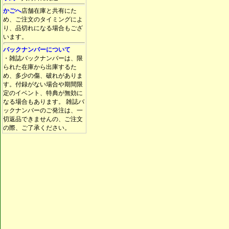
かごへ
店舗在庫と共有にた
め、ご注文のタイミングによ
り、品切れになる場合もござ
います。
バックナンバーについて
・雑誌バックナンバーは、限
られた在庫から出庫するた
め、多少の傷、破れがありま
す。付録がない場合や期間限
定のイベント、特典が無効に
なる場合もあります。 雑誌バ
ックナンバーのご発注は、一
切返品できませんの、ご注文
の際、ご了承ください。