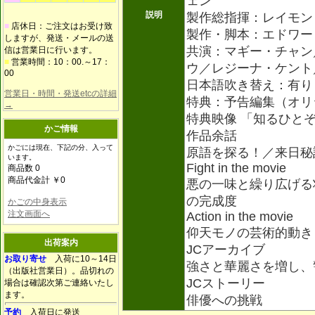
ェン
説明
製作総指揮：レイモン
■
店休日：ご注文はお受け致
製作・脚本：エドワー
しますが、発送・メールの送
共演：マギー・チャン
信は営業日に行います。
■
営業時間：10：00.～17：
ウ／レジーナ・ケント
00
日本語吹き替え：有り
営業日・時間・発送etcの詳細
特典：予告編集（オリ
→
特典映像 「知るひと
かご情報
作品余話
かごには現在、下記の分、入って
原語を探る！／来日秘
います。
Fight in the movie
商品数 0
商品代金計 ￥0
悪の一味と繰り広げる
の完成度
かごの中身表示
注文画面へ
Action in the movie
仰天モノの芸術的動き
出荷案内
JCアーカイブ
お取り寄せ
入荷に10～14日
強さと華麗さを増し、
（出版社営業日）。品切れの
JCストーリー
場合は確認次第ご連絡いたし
ます。
俳優への挑戦
予約
入荷日に発送