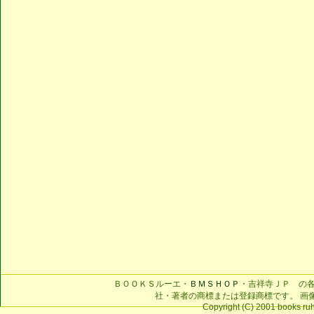
ＢＯＯＫＳルーエ・
ＢＭＳＨＯＰ
・吉祥寺ＪＰ の
社・著者の商標または登録商標です。 画
Copyright (C) 2001 books ruhe