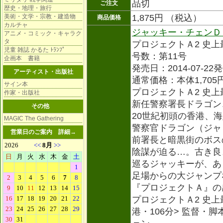
品切
ご注文
歴史・地理・旅行
美術・文学・宗教・建造物
1,875円 （税込）
商品価格
カルチャ
ジャッキー・チェンＤ
アニメ・コミック・キャラク
タ
プロジェクトＡ2 史
児童 雑誌 かるた ﾄﾗﾝﾌﾟ
号数：第11号
企画本 書籍
発売日：2014-07-22
アーティスト・出版社
通常価格：本体1,705
サイン本
プロジェクトＡ2 史
作家・出版社
新任警察署長ドラゴン
その他
20世紀初頭の香港、海
MAGIC The Gathering
警察官ドラゴン（ジャ
営業日のご案内
詳細→
前署長と暗黒街のボス
陰謀が迫る…。古き良
巡るジャッキーが、あ
足場からの大ジャンプ
『プロジェクトＡ』の
プロジェクトＡ2 史上最大の
港・106分> 監督・