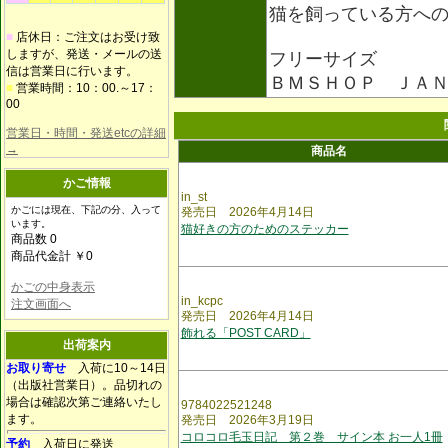
猫を飼っている方へ
■
店休日：ご注文はお受け致
しますが、発送・メールの送
フリーサイズ
信は営業日に行います。
ＢＭＳＨＯＰ ＪＡＮコー
■
営業時間：10：00.～17：
00
営業日・時間・発送etcの詳細
→
商品名
かご情報
in_st
かごには現在、下記の分、入って
発売日 2026年4月14日
います。
猫好きの方のためのステッカー
商品数 0
商品代金計 ￥0
かごの中身表示
in_kcpc
注文画面へ
発売日 2026年4月14日
飾れる「POST CARD」
出荷案内
お取り寄せ
入荷に10～14日
（出版社営業日）。品切れの
場合は確認次第ご連絡いたし
9784022521248
ます。
発売日 2026年3月19日
コロコロ毛玉日記 第２巻 サイン本 お一人1冊
予約
入荷日に発送