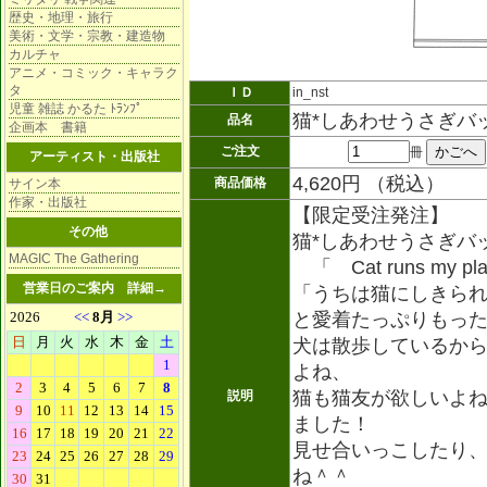
歴史・地理・旅行
美術・文学・宗教・建造物
カルチャ
アニメ・コミック・キャラク
タ
ＩＤ
in_nst
児童 雑誌 かるた ﾄﾗﾝﾌﾟ
猫*しあわせうさぎバ
品名
企画本 書籍
ご注文
冊
アーティスト・出版社
4,620円 （税込）
商品価格
サイン本
作家・出版社
【限定受注発注】
その他
猫*しあわせうさぎ
MAGIC The Gathering
「 Cat runs my pl
営業日のご案内
詳細→
「うちは猫にしきら
と愛着たっぷりもっ
犬は散歩しているか
よね、
猫も猫友が欲しいよね
説明
ました！
見せ合いっこしたり
ね＾＾