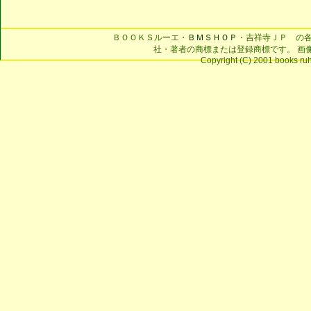
ＢＯＯＫＳルーエ・
ＢＭＳＨＯＰ
・吉祥寺ＪＰ の
社・著者の商標または登録商標です。 画
Copyright (C) 2001 books ruhe