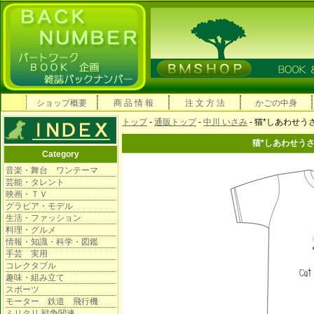
ショップ概要
商 品 情 報
注 文 方 法
かごの中身
トップ
-
通販トップ
-
中川 いさみ
- 猫*しあわせ
猫*しあわせう
Category
音楽・舞台 ワンテーマ
芸能・タレント
映画・ＴＶ
グラビア・モデル
生活・ファッション
料理・グルメ
情報・知識・科学・図鑑
手芸 実用
コレクタブル
趣味・組み立て
スポーツ
モーター 鉄道 飛行機
ミリタリ 戦争関連