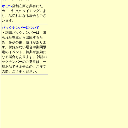
かごへ
店舗在庫と共有にた
め、ご注文のタイミングによ
り、品切れになる場合もござ
います。
バックナンバーについて
・雑誌バックナンバーは、限
られた在庫から出庫するた
め、多少の傷、破れがありま
す。付録がない場合や期間限
定のイベント、特典が無効に
なる場合もあります。 雑誌バ
ックナンバーのご発注は、一
切返品できませんの、ご注文
の際、ご了承ください。