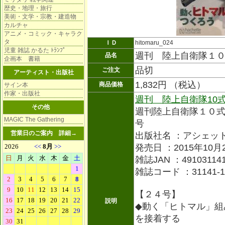
歴史・地理・旅行
美術・文学・宗教・建造物
カルチャ
アニメ・コミック・キャラク
タ
ＩＤ
hitomaru_024
児童 雑誌 かるた ﾄﾗﾝﾌﾟ
週刊 陸上自衛隊１
品名
企画本 書籍
品切
ご注文
アーティスト・出版社
1,832円 （税込）
商品価格
サイン本
作家・出版社
週刊 陸上自衛隊10
その他
週刊陸上自衛隊１０
MAGIC The Gathering
号
営業日のご案内
詳細→
出版社名 ：アシェッ
発売日 ：2015年10月
雑誌JAN ：491031141
雑誌コード ：31141-1
【２４号】
説明
◆動く「ヒトマル」組
を接着する