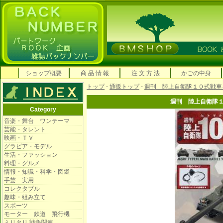
ショップ概要
商 品 情 報
注 文 方 法
かごの中身
トップ
-
通販トップ
-
週刊 陸上自衛隊１０式戦車
週刊 陸上自衛隊
Category
音楽・舞台 ワンテーマ
芸能・タレント
映画・ＴＶ
グラビア・モデル
生活・ファッション
料理・グルメ
情報・知識・科学・図鑑
手芸 実用
コレクタブル
趣味・組み立て
スポーツ
モーター 鉄道 飛行機
ミリタリ 戦争関連