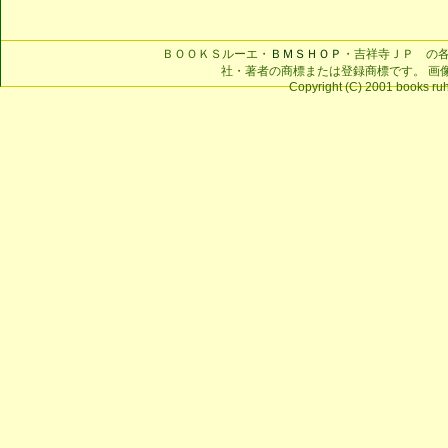
ＢＯＯＫＳルーエ・
ＢＭＳＨＯＰ
・吉祥寺ＪＰ の
社・著者の商標または登録商標です。 画
Copyright (C) 2001 books ruhe