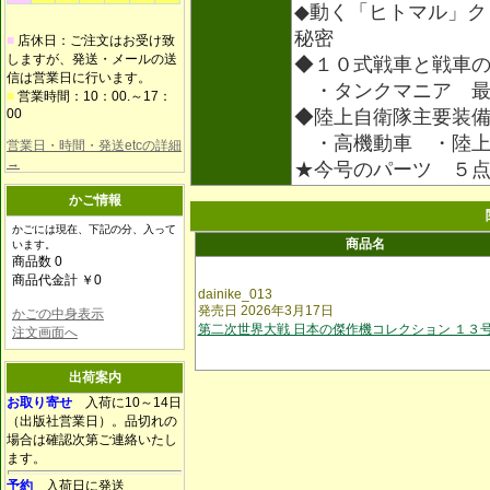
◆動く「ヒトマル」ク
秘密
■
店休日：ご注文はお受け致
しますが、発送・メールの送
◆１０式戦車と戦車
信は営業日に行います。
・タンクマニア 最
■
営業時間：10：00.～17：
00
◆陸上自衛隊主要装
・高機動車 ・陸上
営業日・時間・発送etcの詳細
→
★今号のパーツ ５
かご情報
かごには現在、下記の分、入って
商品名
います。
商品数 0
商品代金計 ￥0
dainike_013
発売日 2026年3月17日
かごの中身表示
第二次世界大戦 日本の傑作機コレクション １３
注文画面へ
出荷案内
お取り寄せ
入荷に10～14日
（出版社営業日）。品切れの
場合は確認次第ご連絡いたし
ます。
予約
入荷日に発送