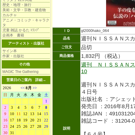
歴史・地理・旅行
美術・文学・宗教・建造物
カルチャ
アニメ・コミック・キャラク
タ
児童 雑誌 かるた ﾄﾗﾝﾌﾟ
ＩＤ
gt2000hako_064
企画本 書籍
週刊ＮＩＳＳＡＮス
品名
アーティスト・出版社
品切
ご注文
サイン本
1,832円 （税込）
商品価格
作家・出版社
週刊 ＮＩＳＳＡＮス
その他
10
MAGIC The Gathering
営業日のご案内
詳細→
週刊ＮＩＳＳＡＮス
４日号
出版社名 ：アシェッ
発売日 ：2016年8月1
雑誌JAN ：491031204
雑誌コード ：31204-0
説明
【６４号】