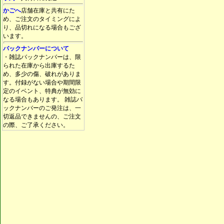
かごへ
店舗在庫と共有にた
め、ご注文のタイミングによ
り、品切れになる場合もござ
います。
バックナンバーについて
・雑誌バックナンバーは、限
られた在庫から出庫するた
め、多少の傷、破れがありま
す。付録がない場合や期間限
定のイベント、特典が無効に
なる場合もあります。 雑誌バ
ックナンバーのご発注は、一
切返品できませんの、ご注文
の際、ご了承ください。