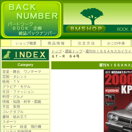
ショップ概要
商 品 情 報
注 文 方 法
かごの中身
トップ
-
通販トップ
-
週刊ＮＩＳＳＡＮスカイライン20
ＧＴ－Ｒ ６４号
Category
週刊ＮＩＳＳＡＮス
音楽・舞台 ワンテーマ
芸能・タレント
映画・ＴＶ
グラビア・モデル
生活・ファッション
料理・グルメ
情報・知識・科学・図鑑
手芸 実用
コレクタブル
趣味・組み立て
スポーツ
モーター 鉄道 飛行機
ミリタリ 戦争関連