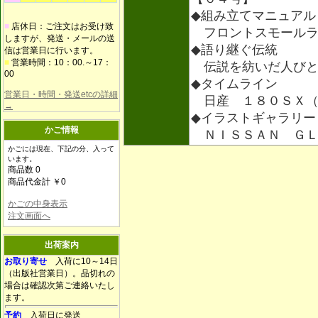
◆組み立てマニュアル
■
店休日：ご注文はお受け致
フロントスモールラ
しますが、発送・メールの送
◆語り継ぐ伝統
信は営業日に行います。
■
営業時間：10：00.～17：
伝説を紡いだ人びと
00
◆タイムライン
営業日・時間・発送etcの詳細
日産 １８０ＳＸ（
→
◆イラストギャラリー
かご情報
ＮＩＳＳＡＮ ＧＬ
かごには現在、下記の分、入って
います。
商品数 0
商品代金計 ￥0
かごの中身表示
注文画面へ
出荷案内
お取り寄せ
入荷に10～14日
（出版社営業日）。品切れの
場合は確認次第ご連絡いたし
ます。
予約
入荷日に発送