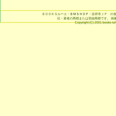
ＢＯＯＫＳルーエ・
ＢＭＳＨＯＰ
・吉祥寺ＪＰ の
社・著者の商標または登録商標です。 画
Copyright (C) 2001 books ruhe