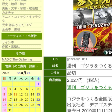
歴史・地理・旅行
美術・文学・宗教・建造物
カルチャ
アニメ・コミック・キャラク
タ
児童 雑誌 かるた ﾄﾗﾝﾌﾟ
企画本 書籍
アーティスト・出版社
サイン本
作家・出版社
その他
ＩＤ
goziradvd_011
MAGIC The Gathering
週刊 ゴジラをつくる
品名
営業日のご案内
詳細→
品切
ご注文
2,027円 （税込）
商品価格
週刊 ゴジラをつくる
ゴジラをつくる全国版
出版社名 デアゴステ
発売日 2019年11月1