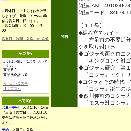
雑誌JAN 491034674
■
店休日：ご注文はお受け致
雑誌コード 34674-1
しますが、発送・メールの送
信は営業日に行います。
【１１号】
■
営業時間：10：00.～17：
00
◆組み立てガイド
説明
営業日・時間・発送etcの詳細
左足首の不要部分を
→
ジを取り付ける
◆ゴジラ映画クロニク
かご情報
『キングコング対ゴ
かごには現在、下記の分、入って
います。
◆ゴジラ大研究 第１
商品数 0
『ゴジラ』ピクトリ
商品代金計 ￥0
◆ゴジラとその時代 
かごの中身表示
『ゴジラ』誕生の秘
注文画面へ
◆西川伸司のゴジラ大
出荷案内
『モスラ対ゴジラ』
お取り寄せ
入荷に10～14日
（出版社営業日）。品切れの
場合は確認次第ご連絡いたし
ます。
予約
入荷日に発送