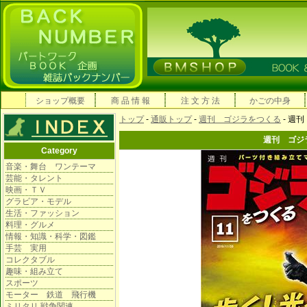
ショップ概要
商 品 情 報
注 文 方 法
かごの中身
トップ
-
通販トップ
-
週刊 ゴジラをつくる
- 週
週刊 ゴジ
Category
音楽・舞台 ワンテーマ
芸能・タレント
映画・ＴＶ
グラビア・モデル
生活・ファッション
料理・グルメ
情報・知識・科学・図鑑
手芸 実用
コレクタブル
趣味・組み立て
スポーツ
モーター 鉄道 飛行機
ミリタリ 戦争関連