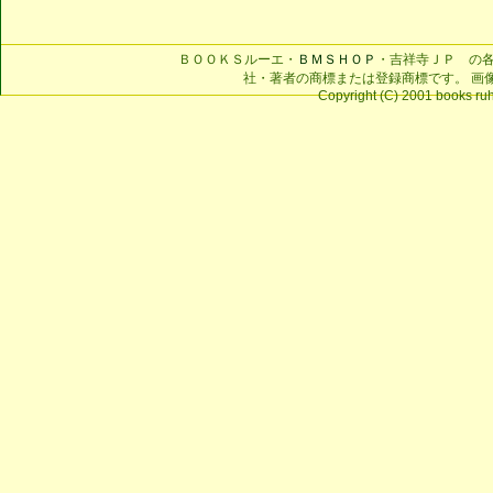
ＢＯＯＫＳルーエ・
ＢＭＳＨＯＰ
・吉祥寺ＪＰ の
社・著者の商標または登録商標です。 画
Copyright (C) 2001 books ruhe