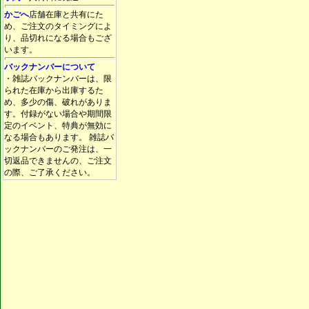
かごへ
店舗在庫と共有にた
め、ご注文のタイミングによ
り、品切れになる場合もござ
います。
バックナンバーについて
・雑誌バックナンバーは、限
られた在庫から出庫するた
め、多少の傷、破れがありま
す。付録がない場合や期間限
定のイベント、特典が無効に
なる場合もあります。 雑誌バ
ックナンバーのご発注は、一
切返品できませんの、ご注文
の際、ご了承ください。