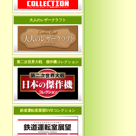
大人のレザークラフト
第二次世界大戦 傑作機コレクション
鉄道運転室展望DVDコレクション