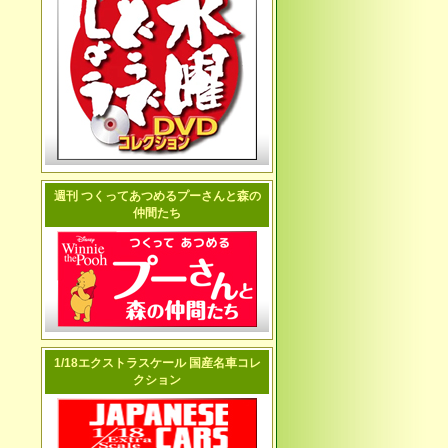
週刊 つくってあつめるプーさんと森の
仲間たち
1/18エクストラスケール 国産名車コレ
クション