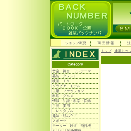
ショップ概要
商 品 情 報
注
トップ
-
通販トッ
Category
音楽・舞台 ワンテーマ
芸能・タレント
映画・ＴＶ
グラビア・モデル
生活・ファッション
料理・グルメ
情報・知識・科学・図鑑
手芸 実用
コレクタブル
趣味・組み立て
スポーツ
モーター 鉄道 飛行機
ミリタリ 戦争関連