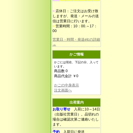
■
店休日：ご注文はお受け致
しますが、発送・メールの送
信は営業日に行います。
■
営業時間：10：00.～17：
00
営業日・時間・発送etcの詳細
→
かご情報
かごには現在、下記の分、入って
います。
商品数 0
商品代金計 ￥0
かごの中身表示
注文画面へ
出荷案内
お取り寄せ
入荷に10～14日
（出版社営業日）。品切れの
場合は確認次第ご連絡いたし
ます。
予約
入荷日に発送