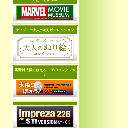
アム ＥＮＤ-->
ディズニー大人のぬり絵コレクション
隔週刊 太陽にほえろ！ DVDコレクショ
ン