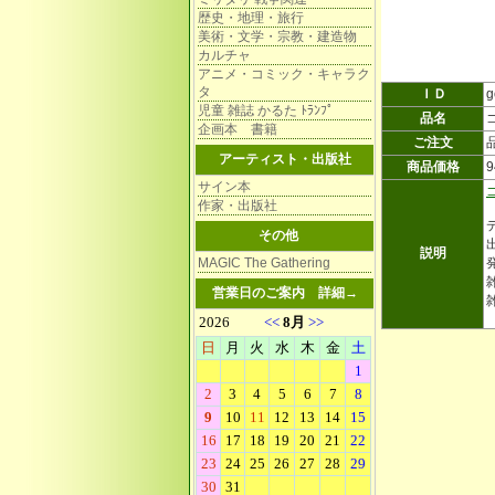
歴史・地理・旅行
美術・文学・宗教・建造物
カルチャ
アニメ・コミック・キャラク
タ
ＩＤ
g
児童 雑誌 かるた ﾄﾗﾝﾌﾟ
品名
企画本 書籍
ご注文
アーティスト・出版社
商品価格
サイン本
作家・出版社
その他
説明
MAGIC The Gathering
雑
営業日のご案内
詳細→