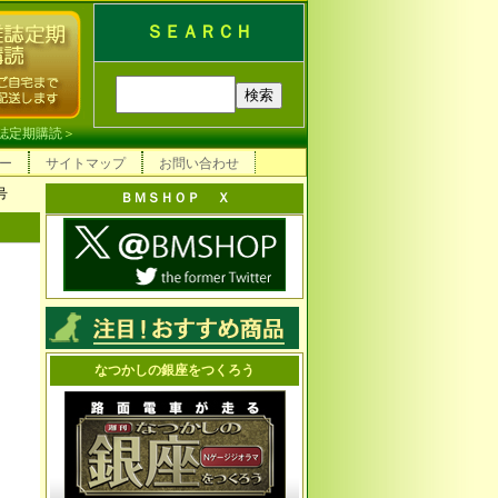
ＳＥＡＲＣＨ
誌定期購読
＞
ー
サイトマップ
お問い合わせ
号
ＢＭＳＨＯＰ Ｘ
なつかしの銀座をつくろう