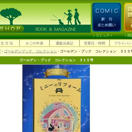
＜
コミック
＞ ＜
雑
 文 方 法
かごの中身
通販法表記
営業日・時間
プライバシ
プ
-
ゴールデンブック コレクション
- ゴールデン・ブック コレクション ３１５
ゴールデン・ブック コレクション ３１５号