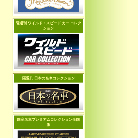
隔週刊 ワイルド・スピード カー コレク
ション
隔週刊 日本の名車コレクション
国産名車プレミアムコレクション全国
版