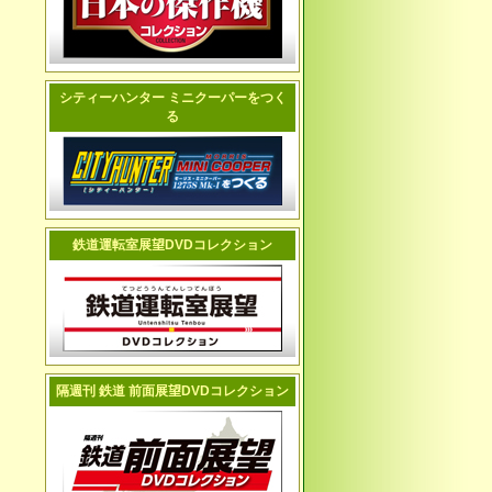
シティーハンター ミニクーパーをつく
る
鉄道運転室展望DVDコレクション
隔週刊 鉄道 前面展望DVDコレクション