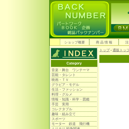
ショップ概要
商 品 情 報
注
トップ
-
通販トッ
Category
音楽・舞台 ワンテーマ
芸能・タレント
映画・ＴＶ
グラビア・モデル
生活・ファッション
料理・グルメ
情報・知識・科学・図鑑
手芸 実用
コレクタブル
趣味・組み立て
スポーツ
モーター 鉄道 飛行機
ミリタリ 戦争関連