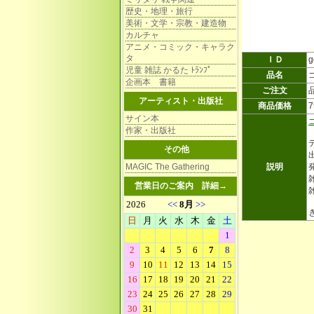
歴史・地理・旅行
美術・文学・宗教・建造物
カルチャ
アニメ・コミック・キャラク
タ
ＩＤ
g
児童 雑誌 かるた ﾄﾗﾝﾌﾟ
品名
企画本 書籍
ご注文
アーティスト・出版社
商品価格
サイン本
作家・出版社
その他
MAGIC The Gathering
説明
雑
営業日のご案内
詳細→