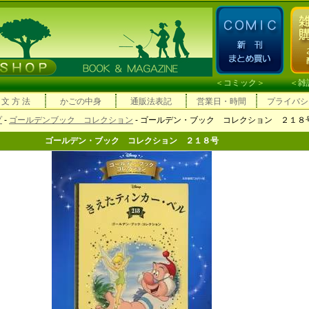
＜
コミック
＞ ＜
雑
 文 方 法
かごの中身
通販法表記
営業日・時間
プライバシ
プ
-
ゴールデンブック コレクション
- ゴールデン・ブック コレクション ２１８
ゴールデン・ブック コレクション ２１８号