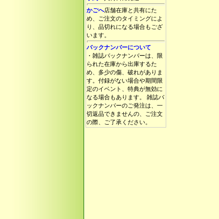
かごへ
店舗在庫と共有にた
め、ご注文のタイミングによ
り、品切れになる場合もござ
います。
バックナンバーについて
・雑誌バックナンバーは、限
られた在庫から出庫するた
め、多少の傷、破れがありま
す。付録がない場合や期間限
定のイベント、特典が無効に
なる場合もあります。 雑誌バ
ックナンバーのご発注は、一
切返品できませんの、ご注文
の際、ご了承ください。