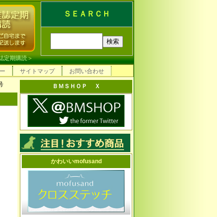
ＳＥＡＲＣＨ
誌定期購読
＞
ー
サイトマップ
お問い合わせ
号
ＢＭＳＨＯＰ Ｘ
かわいいmofusand