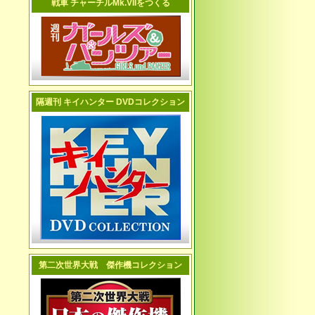
戦車 チャーチルMk.VIIをつくる
隔週刊 キイハンター DVDコレクション
第二次世界大戦 傑作機コレクション