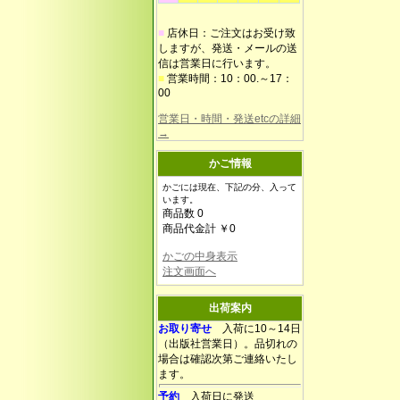
■
店休日：ご注文はお受け致
しますが、発送・メールの送
信は営業日に行います。
■
営業時間：10：00.～17：
00
営業日・時間・発送etcの詳細
→
かご情報
かごには現在、下記の分、入って
います。
商品数 0
商品代金計 ￥0
かごの中身表示
注文画面へ
出荷案内
お取り寄せ
入荷に10～14日
（出版社営業日）。品切れの
場合は確認次第ご連絡いたし
ます。
予約
入荷日に発送