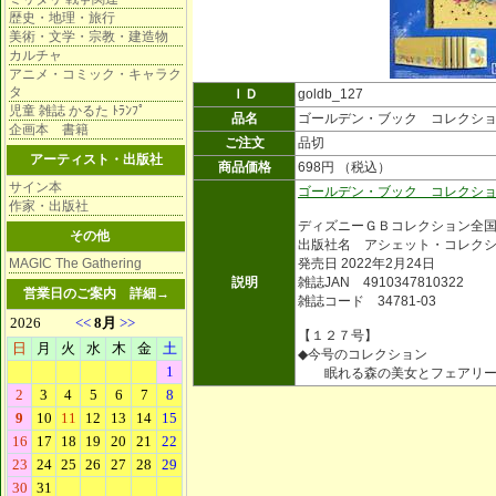
歴史・地理・旅行
美術・文学・宗教・建造物
カルチャ
アニメ・コミック・キャラク
タ
ＩＤ
goldb_127
児童 雑誌 かるた ﾄﾗﾝﾌﾟ
品名
ゴールデン・ブック コレクシ
企画本 書籍
ご注文
品切
アーティスト・出版社
商品価格
698円 （税込）
サイン本
ゴールデン・ブック コレクシ
作家・出版社
ディズニーＧＢコレクション全
その他
出版社名 アシェット・コレク
MAGIC The Gathering
発売日 2022年2月24日
説明
雑誌JAN 4910347810322
営業日のご案内
詳細→
雑誌コード 34781-03
【１２７号】
◆今号のコレクション
眠れる森の美女とフェアリ