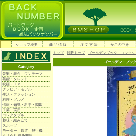
ショップ概要
商 品 情 報
注 文 方 法
かごの中身
トップ
-
通販トップ
-
ゴールデンブック コレクシ
ゴールデン・ブッ
Category
音楽・舞台 ワンテーマ
芸能・タレント
映画・ＴＶ
グラビア・モデル
生活・ファッション
料理・グルメ
情報・知識・科学・図鑑
手芸 実用
コレクタブル
趣味・組み立て
スポーツ
モーター 鉄道 飛行機
ミリタリ 戦争関連