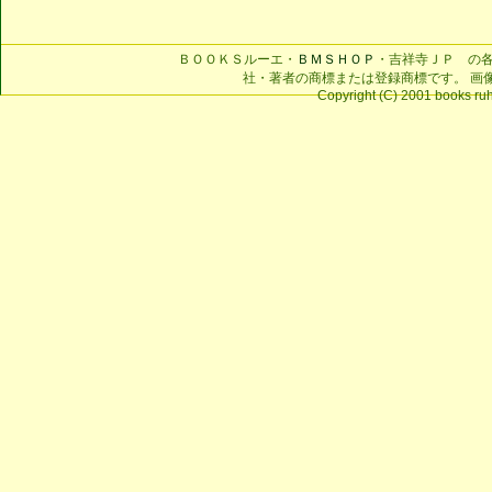
ＢＯＯＫＳルーエ・
ＢＭＳＨＯＰ
・吉祥寺ＪＰ の
社・著者の商標または登録商標です。 画
Copyright (C) 2001 books ruhe