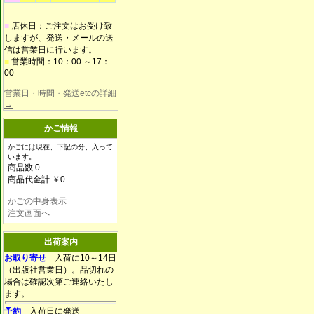
■
店休日：ご注文はお受け致
しますが、発送・メールの送
信は営業日に行います。
■
営業時間：10：00.～17：
00
営業日・時間・発送etcの詳細
→
かご情報
かごには現在、下記の分、入って
います。
商品数 0
商品代金計 ￥0
かごの中身表示
注文画面へ
出荷案内
お取り寄せ
入荷に10～14日
（出版社営業日）。品切れの
場合は確認次第ご連絡いたし
ます。
予約
入荷日に発送