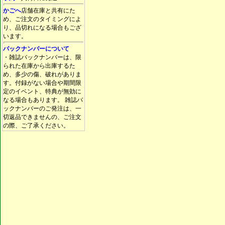
かごへ
店舗在庫と共有にた
め、ご注文のタイミングによ
り、品切れになる場合もござ
います。
バックナンバーについて
・雑誌バックナンバーは、限
られた在庫から出庫するた
め、多少の傷、破れがありま
す。付録がない場合や期間限
定のイベント、特典が無効に
なる場合もあります。 雑誌バ
ックナンバーのご発注は、一
切返品できませんの、ご注文
の際、ご了承ください。