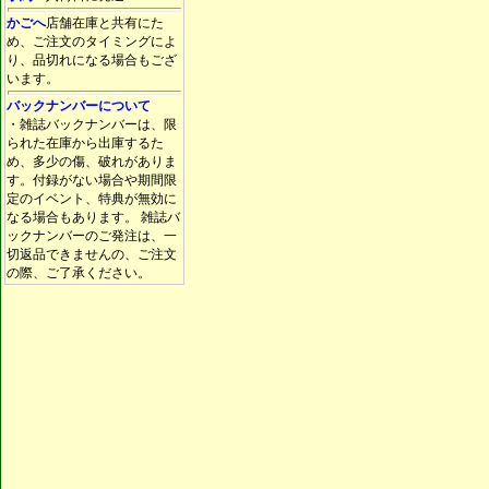
かごへ
店舗在庫と共有にた
め、ご注文のタイミングによ
り、品切れになる場合もござ
います。
バックナンバーについて
・雑誌バックナンバーは、限
られた在庫から出庫するた
め、多少の傷、破れがありま
す。付録がない場合や期間限
定のイベント、特典が無効に
なる場合もあります。 雑誌バ
ックナンバーのご発注は、一
切返品できませんの、ご注文
の際、ご了承ください。