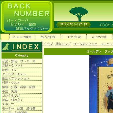
ショップ概要
商 品 情 報
注 文 方 法
かごの中身
トップ
-
通販トップ
-
ゴールデンブック コレクシ
ゴールデン・ブッ
Category
音楽・舞台 ワンテーマ
芸能・タレント
映画・ＴＶ
グラビア・モデル
生活・ファッション
料理・グルメ
情報・知識・科学・図鑑
手芸 実用
コレクタブル
趣味・組み立て
スポーツ
モーター 鉄道 飛行機
ミリタリ 戦争関連