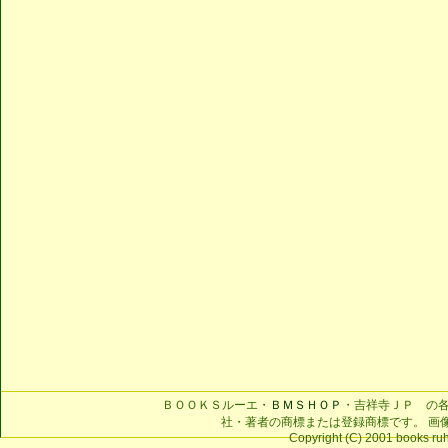
ＢＯＯＫＳルーエ・
ＢＭＳＨＯＰ
・吉祥寺ＪＰ の
社・著者の商標または登録商標です。 画
Copyright (C) 2001 books ruhe