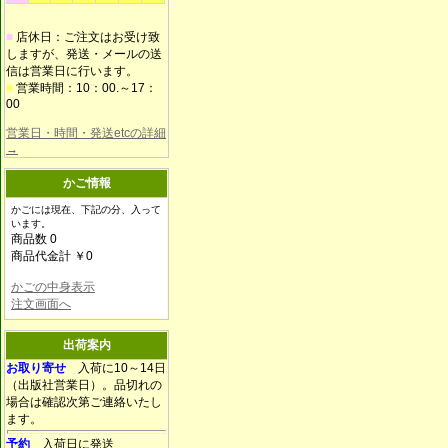
■
店休日：ご注文はお受け致
しますが、発送・メールの送
信は営業日に行います。
■
営業時間：10：00.～17：
00
営業日・時間・発送etcの詳細
→
かご情報
かごには現在、下記の分、入って
います。
商品数 0
商品代金計 ￥0
かごの中身表示
注文画面へ
出荷案内
お取り寄せ
入荷に10～14日
（出版社営業日）。品切れの
場合は確認次第ご連絡いたし
ます。
予約
入荷日に発送