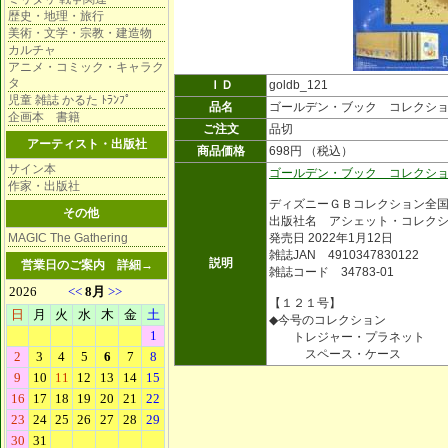
歴史・地理・旅行
美術・文学・宗教・建造物
カルチャ
アニメ・コミック・キャラク
タ
ＩＤ
goldb_121
児童 雑誌 かるた ﾄﾗﾝﾌﾟ
品名
ゴールデン・ブック コレクシ
企画本 書籍
ご注文
品切
アーティスト・出版社
商品価格
698円 （税込）
サイン本
ゴールデン・ブック コレクシ
作家・出版社
ディズニーＧＢコレクション全
その他
出版社名 アシェット・コレク
MAGIC The Gathering
発売日 2022年1月12日
雑誌JAN 4910347830122
説明
営業日のご案内
詳細→
雑誌コード 34783-01
【１２１号】
◆今号のコレクション
トレジャー・プラネット
スペース・ケース