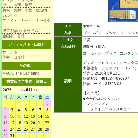
歴史・地理・旅行
美術・文学・宗教・建造物
カルチャ
アニメ・コミック・キャラク
タ
ＩＤ
goldb_047
児童 雑誌 かるた ﾄﾗﾝﾌﾟ
品名
ゴールデン・ブック コレクシ
企画本 書籍
ご注文
品切
アーティスト・出版社
商品価格
698円 （税込）
サイン本
ゴールデン・ブック コレクシ
作家・出版社
ディズニーＧＢコレクション全
その他
出版社名 アシェット・コレク
MAGIC The Gathering
発売日 2020年8月12日
雑誌JAN 4910347630807
説明
営業日のご案内
詳細→
雑誌コード 34763-08
【４７号】
◆今号のコレクション
プレーンズ２
ファイアー＆レスキュー