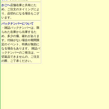
かごへ
店舗在庫と共有にた
め、ご注文のタイミングによ
り、品切れになる場合もござ
います。
バックナンバーについて
・雑誌バックナンバーは、限
られた在庫から出庫するた
め、多少の傷、破れがありま
す。付録がない場合や期間限
定のイベント、特典が無効に
なる場合もあります。 雑誌バ
ックナンバーのご発注は、一
切返品できませんの、ご注文
の際、ご了承ください。