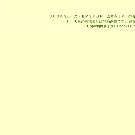
ＢＯＯＫＳルーエ・
ＢＭＳＨＯＰ
・吉祥寺ＪＰ の
社・著者の商標または登録商標です。 画
Copyright (C) 2001 books ruhe