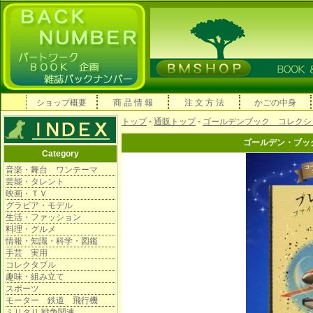
ショップ概要
商 品 情 報
注 文 方 法
かごの中身
トップ
-
通販トップ
-
ゴールデンブック コレクシ
ゴールデン・ブッ
Category
音楽・舞台 ワンテーマ
芸能・タレント
映画・ＴＶ
グラビア・モデル
生活・ファッション
料理・グルメ
情報・知識・科学・図鑑
手芸 実用
コレクタブル
趣味・組み立て
スポーツ
モーター 鉄道 飛行機
ミリタリ 戦争関連