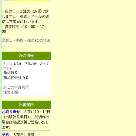
■
店休日：ご注文はお受け致
しますが、発送・メールの送
信は営業日に行います。
■
営業時間：10：00.～17：
00
営業日・時間・発送etcの詳細
→
かご情報
かごには現在、下記の分、入って
います。
商品数 0
商品代金計 ￥0
かごの中身表示
注文画面へ
出荷案内
お取り寄せ
入荷に10～14日
（出版社営業日）。品切れの
場合は確認次第ご連絡いたし
ます。
予約
入荷日に発送