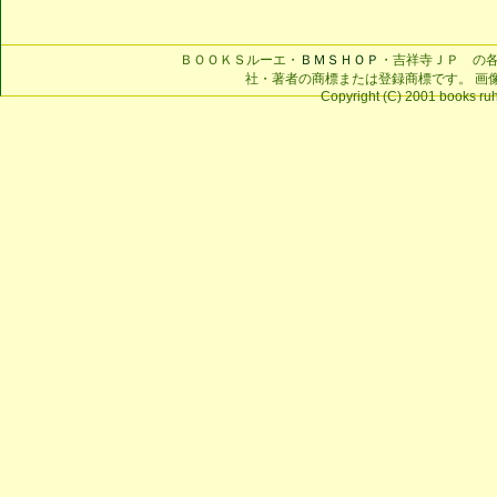
ＢＯＯＫＳルーエ・
ＢＭＳＨＯＰ
・吉祥寺ＪＰ の
社・著者の商標または登録商標です。 画
Copyright (C) 2001 books ruhe