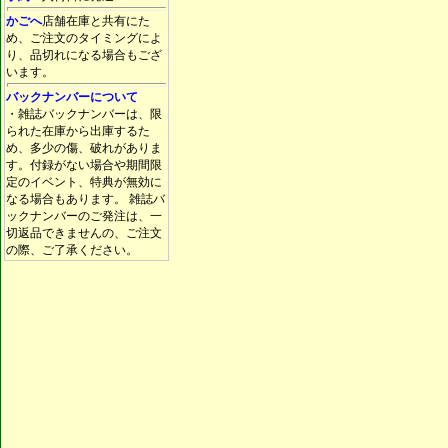
かごへ
店舗在庫と共有にた
め、ご注文のタイミングによ
り、品切れになる場合もござ
います。
バックナンバーについて
・雑誌バックナンバーは、限
られた在庫から出庫するた
め、多少の傷、破れがありま
す。付録がない場合や期間限
定のイベント、特典が無効に
なる場合もあります。 雑誌バ
ックナンバーのご発注は、一
切返品できませんの、ご注文
の際、ご了承ください。