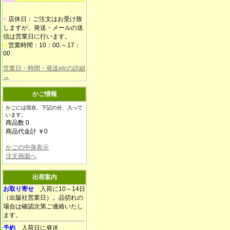
■
店休日：ご注文はお受け致
しますが、発送・メールの送
信は営業日に行います。
■
営業時間：10：00.～17：
00
営業日・時間・発送etcの詳細
→
かご情報
かごには現在、下記の分、入って
います。
商品数 0
商品代金計 ￥0
かごの中身表示
注文画面へ
出荷案内
お取り寄せ
入荷に10～14日
（出版社営業日）。品切れの
場合は確認次第ご連絡いたし
ます。
予約
入荷日に発送