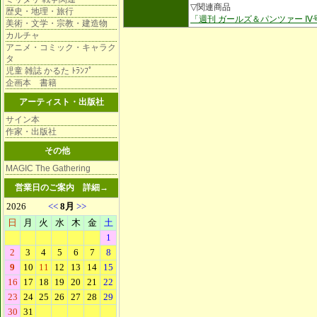
▽関連商品
歴史・地理・旅行
「週刊 ガールズ＆パンツァー 
美術・文学・宗教・建造物
カルチャ
アニメ・コミック・キャラク
タ
児童 雑誌 かるた ﾄﾗﾝﾌﾟ
企画本 書籍
アーティスト・出版社
サイン本
作家・出版社
その他
MAGIC The Gathering
営業日のご案内
詳細→