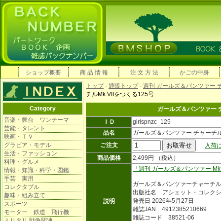
ショップ概要
商 品 情 報
注 文 方 法
かごの中身
トップ
-
通販トップ
-
週刊 ガールズ＆パンツァー チ
チルMk.VIIをつくる125号
Category
ガールズ＆パンツァー チャ
音楽・舞台 ワンテーマ
ＩＤ
girlspnzc_125
芸能・タレント
品名
ガールズ＆パンツァー チャーチルMk
映画・ＴＶ
グラビア・モデル
ご注文
入荷に
生活・ファッション
商品価格
2,499円 （税込）
料理・グルメ
「週刊 ガールズ＆パンツァー Mk.
情報・知識・科学・図鑑
手芸 実用
ガールズ＆パンツァーチャーチ
コレクタブル
出版社名 アシェット・コレク
趣味・組み立て
発売日 2026年5月27日
説明
スポーツ
雑誌JAN 4912385210669
モーター 鉄道 飛行機
雑誌コード 38521-06
ミリタリ 戦争関連