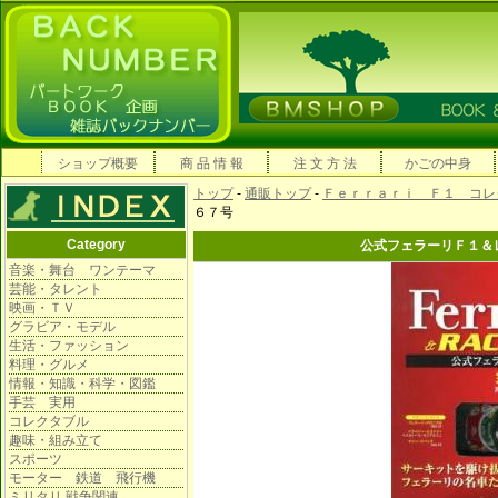
ショップ概要
商 品 情 報
注 文 方 法
かごの中身
トップ
-
通販トップ
-
Ｆｅｒｒａｒｉ Ｆ１ コレ
６７号
Category
公式フェラーリＦ１＆
音楽・舞台 ワンテーマ
芸能・タレント
映画・ＴＶ
グラビア・モデル
生活・ファッション
料理・グルメ
情報・知識・科学・図鑑
手芸 実用
コレクタブル
趣味・組み立て
スポーツ
モーター 鉄道 飛行機
ミリタリ 戦争関連