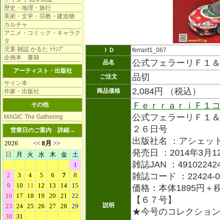
歴史・地理・旅行
美術・文学・宗教・建造物
カルチャ
アニメ・コミック・キャラク
タ
児童 雑誌 かるた ﾄﾗﾝﾌﾟ
ＩＤ
ferrarif1_067
企画本 書籍
公式フェラーリＦ１
品名
アーティスト・出版社
品切
ご注文
サイン本
2,084円 （税込）
商品価格
作家・出版社
ＦｅｒｒａｒｉＦ１
その他
公式フェラーリＦ１
MAGIC The Gathering
２６日号
営業日のご案内
詳細→
出版社名 ：アシェッ
発売日 ：2014年3月1
雑誌JAN ：491022424
雑誌コード ：22424-0
価格：本体1895円＋
【６７号】
説明
★今号のコレクショ