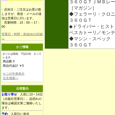
３６０ＧＴＪＭＢレ
［マガジン］
■
店休日：ご注文はお受け致
◆フェラーリ・クロ
しますが、発送・メールの送
信は営業日に行います。
３６０ＧＴ
■
営業時間：10：00.～17：
◆ドライバー・ヒスト
00
ペスカトーリ／モン
営業日・時間・発送etcの詳細
◆マシン・スペック
→
３６０ＧＴ
かご情報
かごには現在、下記の分、入って
います。
商品数 0
商品代金計 ￥0
かごの中身表示
注文画面へ
出荷案内
お取り寄せ
入荷に10～14日
（出版社営業日）。品切れの
場合は確認次第ご連絡いたし
ます。
予約
入荷日に発送