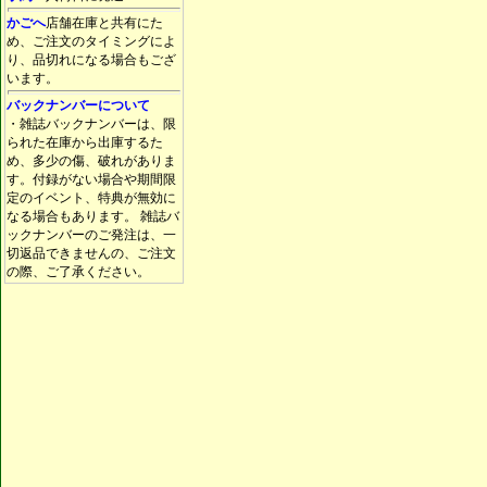
かごへ
店舗在庫と共有にた
め、ご注文のタイミングによ
り、品切れになる場合もござ
います。
バックナンバーについて
・雑誌バックナンバーは、限
られた在庫から出庫するた
め、多少の傷、破れがありま
す。付録がない場合や期間限
定のイベント、特典が無効に
なる場合もあります。 雑誌バ
ックナンバーのご発注は、一
切返品できませんの、ご注文
の際、ご了承ください。