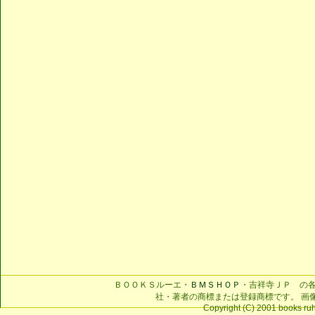
ＢＯＯＫＳルーエ・
ＢＭＳＨＯＰ
・吉祥寺ＪＰ の
社・著者の商標または登録商標です。 画
Copyright (C) 2001 books ruhe