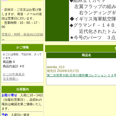
◆組み立てガイド
左翼フラップの組み
■
店休日：ご注文はお受け致
右ランディングギ
しますが、発送・メールの送
◆イギリス海軍航空
信は営業日に行います。
■
営業時間：10：00.～17：
◆グラマンＦ－１４Ｂ
00
近代化されたトム
営業日・時間・発送etcの詳細
★今号のパーツ ３
→
かご情報
かごには現在、下記の分、入って
商品名
います。
商品数 0
商品代金計 ￥0
dainike_013
発売日 2026年3月17日
かごの中身表示
第二次世界大戦 日本の傑作機コレクション １３
注文画面へ
出荷案内
お取り寄せ
入荷に10～14日
（出版社営業日）。品切れの
場合は確認次第ご連絡いたし
ます。
予約
入荷日に発送