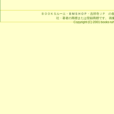
ＢＯＯＫＳルーエ・
ＢＭＳＨＯＰ
・吉祥寺ＪＰ の
社・著者の商標または登録商標です。 画
Copyright (C) 2001 books ruhe