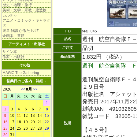
歴史・地理・旅行
美術・文学・宗教・建造物
カルチャ
アニメ・コミック・キャラク
タ
児童 雑誌 かるた ﾄﾗﾝﾌﾟ
ＩＤ
f4ej_045
企画本 書籍
週刊 航空自衛隊Ｆ
品名
アーティスト・出版社
品切
ご注文
サイン本
1,832円 （税込）
商品価格
作家・出版社
週刊 航空自衛隊 
その他
MAGIC The Gathering
週刊航空自衛隊Ｆ－
営業日のご案内
詳細→
２９日号
出版社名 アシェッ
発売日 2017年11月2
雑誌JAN 491032605
雑誌コード 32605-1
説明
【４５号】