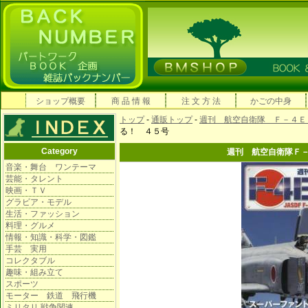
ショップ概要
商 品 情 報
注 文 方 法
かごの中身
トップ
-
通販トップ
-
週刊 航空自衛隊 Ｆ－４Ｅ
る！ ４５号
Category
週刊 航空自衛隊Ｆ
音楽・舞台 ワンテーマ
芸能・タレント
映画・ＴＶ
グラビア・モデル
生活・ファッション
料理・グルメ
情報・知識・科学・図鑑
手芸 実用
コレクタブル
趣味・組み立て
スポーツ
モーター 鉄道 飛行機
ミリタリ 戦争関連