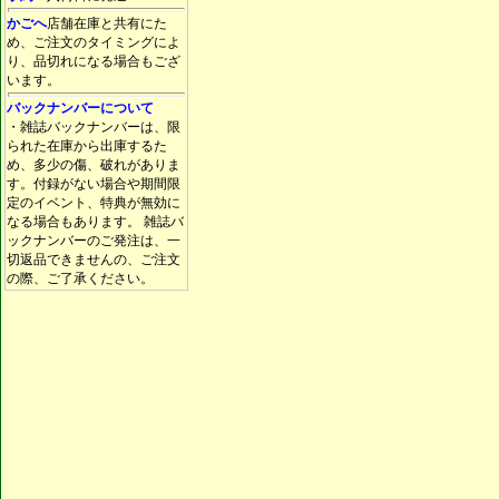
かごへ
店舗在庫と共有にた
め、ご注文のタイミングによ
り、品切れになる場合もござ
います。
バックナンバーについて
・雑誌バックナンバーは、限
られた在庫から出庫するた
め、多少の傷、破れがありま
す。付録がない場合や期間限
定のイベント、特典が無効に
なる場合もあります。 雑誌バ
ックナンバーのご発注は、一
切返品できませんの、ご注文
の際、ご了承ください。