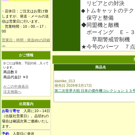
リビアとの対決
◆トムキャットのテク
■
店休日：ご注文はお受け致
しますが、発送・メールの送
保守と整備
信は営業日に行います。
◆同盟機と敵機
■
営業時間：10：00.～17：
00
ボーイング Ｅ－３
早期警戒管制機
営業日・時間・発送etcの詳細
→
★今号のパーツ ７
かご情報
かごには現在、下記の分、入って
商品名
います。
商品数 0
商品代金計 ￥0
dainike_013
発売日 2026年3月17日
かごの中身表示
第二次世界大戦 日本の傑作機コレクション １３
注文画面へ
出荷案内
お取り寄せ
入荷に10～14日
（出版社営業日）。品切れの
場合は確認次第ご連絡いたし
ます。
予約
入荷日に発送