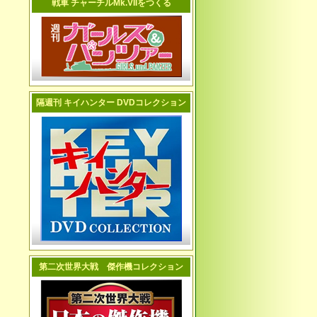
戦車 チャーチルMk.VIIをつくる
隔週刊 キイハンター DVDコレクション
第二次世界大戦 傑作機コレクション