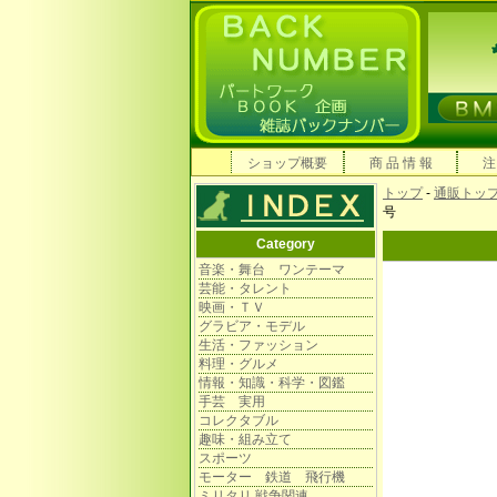
ショップ概要
商 品 情 報
注
トップ
-
通販トッ
号
Category
音楽・舞台 ワンテーマ
芸能・タレント
映画・ＴＶ
グラビア・モデル
生活・ファッション
料理・グルメ
情報・知識・科学・図鑑
手芸 実用
コレクタブル
趣味・組み立て
スポーツ
モーター 鉄道 飛行機
ミリタリ 戦争関連