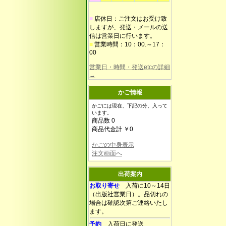
■
店休日：ご注文はお受け致
しますが、発送・メールの送
信は営業日に行います。
■
営業時間：10：00.～17：
00
営業日・時間・発送etcの詳細
→
かご情報
かごには現在、下記の分、入って
います。
商品数 0
商品代金計 ￥0
かごの中身表示
注文画面へ
出荷案内
お取り寄せ
入荷に10～14日
（出版社営業日）。品切れの
場合は確認次第ご連絡いたし
ます。
予約
入荷日に発送