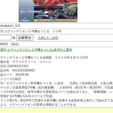
vangtype2_023
週刊 エヴァンゲリオン２号機をつくる ２３号
冊
入荷に1～14日
,999円 （税込）
「週刊 エヴァンゲリオン２号機をつくる｣各号のご案内
エヴァンゲリオン２号機をつくる全国版 ２０２６年６月３０日号
出版社名 デアゴスティーニ・ジャパン
売日 2026年6月16日
誌JAN 4912301950662
誌コード 30195-06
▽シリーズの紹介
週刊『エヴァンゲリオン初号機をつくる』に続き、「汎用ヒト型決戦兵器 人造人間
ゲリオン正規実用型2号機（先行量産機）」が全85号（第101号～第185号）で完
リーズの刊行が決定。毎号付属する塗装済みパーツを組み立てると、『新劇場版』シ
登場する2号機が1/144スケールで完成。
シリーズ第1号～第100号で完成する初号機に装着する追加兵装も並行して組み立て
により、エヴァンゲリオンの世界を堪能することができる。