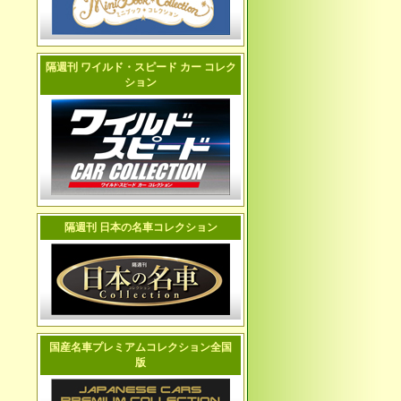
隔週刊 ワイルド・スピード カー コレク
ション
隔週刊 日本の名車コレクション
国産名車プレミアムコレクション全国
版