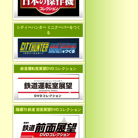
シティーハンター ミニクーパーをつく
る
鉄道運転室展望DVDコレクション
隔週刊 鉄道 前面展望DVDコレクション