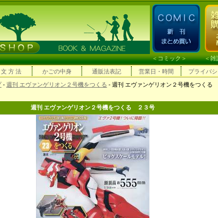
＜
コミック
＞ ＜
雑
 文 方 法
かごの中身
通販法表記
営業日・時間
プライバシ
プ
-
週刊 エヴァンゲリオン２号機をつくる
- 週刊 エヴァンゲリオン２号機をつくる
週刊 エヴァンゲリオン２号機をつくる ２３号