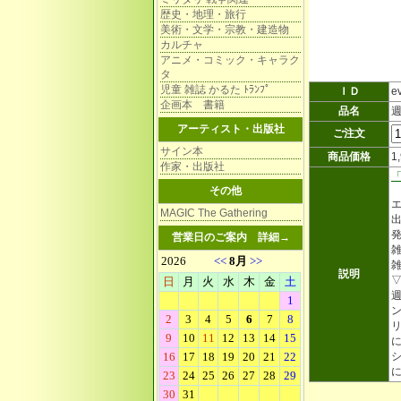
歴史・地理・旅行
美術・文学・宗教・建造物
カルチャ
アニメ・コミック・キャラク
タ
児童 雑誌 かるた ﾄﾗﾝﾌﾟ
ＩＤ
e
企画本 書籍
品名
アーティスト・出版社
ご注文
サイン本
商品価格
1
作家・出版社
その他
MAGIC The Gathering
発
営業日のご案内
詳細→
雑
雑
説明
ン
に