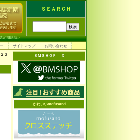
ＳＥＡＲＣＨ
誌定期購読
＞
ー
サイトマップ
お問い合わせ
 ２３
ＢＭＳＨＯＰ Ｘ
かわいいmofusand