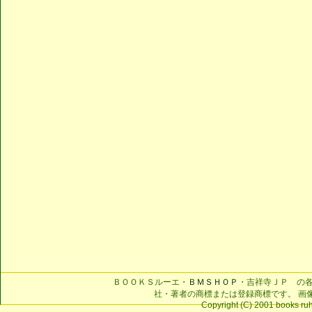
ＢＯＯＫＳルーエ・
ＢＭＳＨＯＰ
・吉祥寺ＪＰ の
社・著者の商標または登録商標です。 画
Copyright (C) 2001 books ruhe