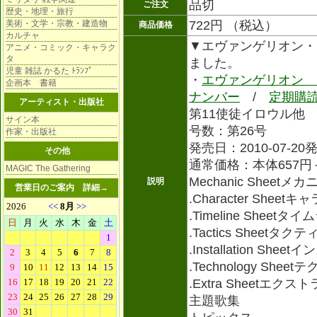
品切
ご注文
歴史・地理・旅行
美術・文学・宗教・建造物
722円 （税込）
商品価格
カルチャ
▼エヴァンゲリオン・
アニメ・コミック・キャラク
タ
ました。
児童 雑誌 かるた ﾄﾗﾝﾌﾟ
・
エヴァンゲリオン 
企画本 書籍
ナンバー
/
定期購
アーティスト・出版社
第11使徒イロウル他
サイン本
号数：第26号
作家・出版社
発売日：2010-07-20
その他
通常価格：本体657円
MAGIC The Gathering
Mechanic Shee
説明
営業日のご案内
詳細→
.Character She
.Timeline Shee
.Tactics Sheet
.Installation 
.Technology S
.Extra Sheetエ
主題歌集