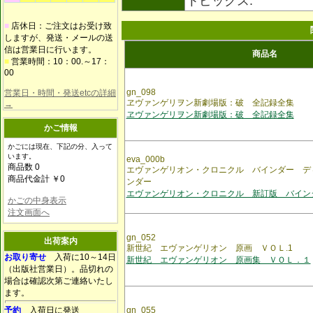
トピックス.
■
店休日：ご注文はお受け致
しますが、発送・メールの送
信は営業日に行います。
商品名
■
営業時間：10：00.～17：
00
gn_098
営業日・時間・発送etcの詳細
ヱヴァンゲリヲン新劇場版：破 全記録全集
→
ヱヴァンゲリヲン新劇場版：破 全記録全集
かご情報
かごには現在、下記の分、入って
います。
eva_000b
商品数 0
エヴァンゲリオン・クロニクル バインダー デ
商品代金計 ￥0
ンダー
エヴァンゲリオン・クロニクル 新訂版 バイン
かごの中身表示
注文画面へ
gn_052
出荷案内
新世紀 エヴァンゲリオン 原画 ＶＯＬ.1
お取り寄せ
入荷に10～14日
新世紀 エヴァンゲリオン 原画集 ＶＯＬ．１
（出版社営業日）。品切れの
場合は確認次第ご連絡いたし
ます。
予約
入荷日に発送
gn_055