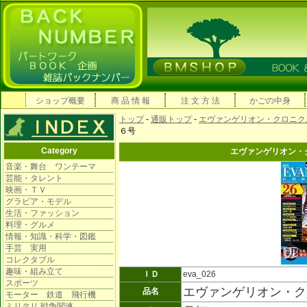
ショップ概要
商 品 情 報
注 文 方 法
かごの中身
トップ
-
通販トップ
-
エヴァンゲリオン・クロニク
６号
Category
エヴァンゲリオン・
音楽・舞台 ワンテーマ
芸能・タレント
映画・ＴＶ
グラビア・モデル
生活・ファッション
料理・グルメ
情報・知識・科学・図鑑
手芸 実用
コレクタブル
趣味・組み立て
ＩＤ
eva_026
スポーツ
エヴァンゲリオン・ク
品名
モーター 鉄道 飛行機
ミリタリ 戦争関連