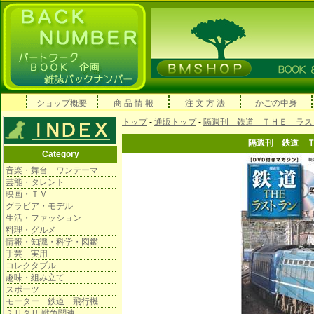
ショップ概要
商 品 情 報
注 文 方 法
かごの中身
トップ
-
通販トップ
-
隔週刊 鉄道 ＴＨＥ ラス
隔週刊 鉄道 
Category
音楽・舞台 ワンテーマ
芸能・タレント
映画・ＴＶ
グラビア・モデル
生活・ファッション
料理・グルメ
情報・知識・科学・図鑑
手芸 実用
コレクタブル
趣味・組み立て
スポーツ
モーター 鉄道 飛行機
ミリタリ 戦争関連