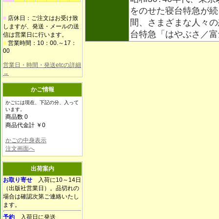
をのせた寝台特急が続
■
店休日：ご注文はお受け致
間、さまざまな人々の
しますが、発送・メールの送
台特急「はやぶさ／
信は営業日に行います。
■
営業時間：10：00.～17：
00
営業日・時間・発送etcの詳細
→
かご情報
かごには現在、下記の分、入って
います。
商品数 0
商品代金計 ￥0
かごの中身表示
注文画面へ
出荷案内
お取り寄せ
入荷に10～14日
（出版社営業日）。品切れの
場合は確認次第ご連絡いたし
ます。
予約
入荷日に発送