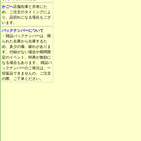
かごへ
店舗在庫と共有にた
め、ご注文のタイミングによ
り、品切れになる場合もござ
います。
バックナンバーについて
・雑誌バックナンバーは、限
られた在庫から出庫するた
め、多少の傷、破れがありま
す。付録がない場合や期間限
定のイベント、特典が無効に
なる場合もあります。 雑誌バ
ックナンバーのご発注は、一
切返品できませんの、ご注文
の際、ご了承ください。