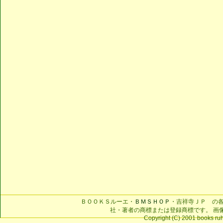
ＢＯＯＫＳルーエ・
ＢＭＳＨＯＰ
・吉祥寺ＪＰ の
社・著者の商標または登録商標です。 画
Copyright (C) 2001 books ruhe