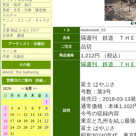
歴史・地理・旅行
美術・文学・宗教・建造物
カルチャ
アニメ・コミック・キャラク
タ
ＩＤ
etudoulastr_03
児童 雑誌 かるた ﾄﾗﾝﾌﾟ
企画本 書籍
隔週刊 鉄道 ＴＨＥ
品名
アーティスト・出版社
品切
ご注文
サイン本
1,212円 （税込）
商品価格
作家・出版社
隔週刊 鉄道 ＴＨＥ
その他
MAGIC The Gathering
営業日のご案内
詳細→
富士 はやぶさ
号数：第3号
発売日：2018-03-13
通常価格：本体1,102
説明
今号の収録内容
東京と九州を結ぶ最後
富士 はやぶさ
昭和30?40年代、