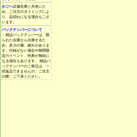
かごへ
店舗在庫と共有にた
め、ご注文のタイミングによ
り、品切れになる場合もござ
います。
バックナンバーについて
・雑誌バックナンバーは、限
られた在庫から出庫するた
め、多少の傷、破れがありま
す。付録がない場合や期間限
定のイベント、特典が無効に
なる場合もあります。 雑誌バ
ックナンバーのご発注は、一
切返品できませんの、ご注文
の際、ご了承ください。