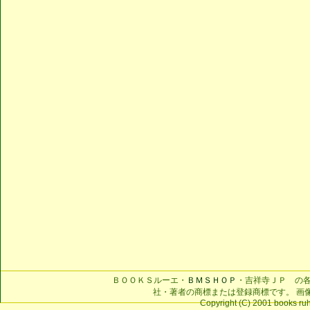
ＢＯＯＫＳルーエ・
ＢＭＳＨＯＰ
・吉祥寺ＪＰ の
社・著者の商標または登録商標です。 画
Copyright (C) 2001 books ruhe