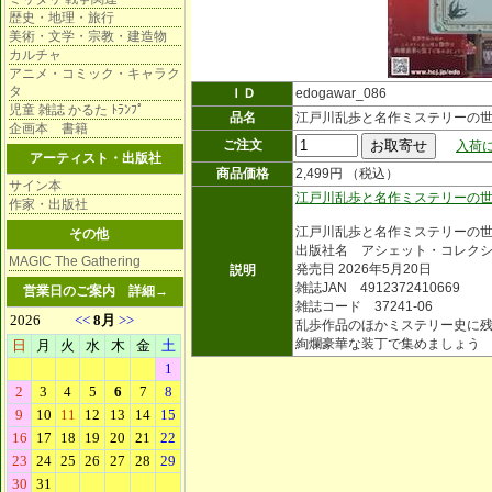
歴史・地理・旅行
美術・文学・宗教・建造物
カルチャ
アニメ・コミック・キャラク
タ
ＩＤ
edogawar_086
児童 雑誌 かるた ﾄﾗﾝﾌﾟ
品名
江戸川乱歩と名作ミステリーの世
企画本 書籍
ご注文
入荷に
アーティスト・出版社
商品価格
2,499円 （税込）
サイン本
江戸川乱歩と名作ミステリーの
作家・出版社
江戸川乱歩と名作ミステリーの
その他
出版社名 アシェット・コレク
MAGIC The Gathering
発売日 2026年5月20日
説明
雑誌JAN 4912372410669
営業日のご案内
詳細→
雑誌コード 37241-06
乱歩作品のほかミステリー史に
絢爛豪華な装丁で集めましょう