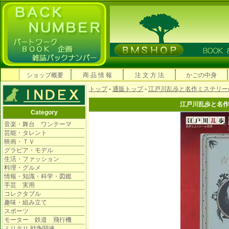
ショップ概要
商 品 情 報
注 文 方 法
かごの中身
トップ
-
通販トップ
-
江戸川乱歩と名作ミステリー
江戸川乱歩と名作
Category
音楽・舞台 ワンテーマ
芸能・タレント
映画・ＴＶ
グラビア・モデル
生活・ファッション
料理・グルメ
情報・知識・科学・図鑑
手芸 実用
コレクタブル
趣味・組み立て
スポーツ
モーター 鉄道 飛行機
ミリタリ 戦争関連