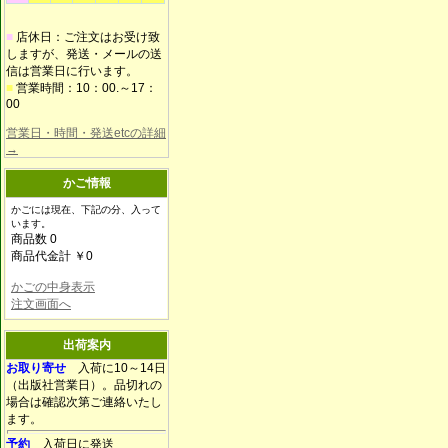
■
店休日：ご注文はお受け致
しますが、発送・メールの送
信は営業日に行います。
■
営業時間：10：00.～17：
00
営業日・時間・発送etcの詳細
→
かご情報
かごには現在、下記の分、入って
います。
商品数 0
商品代金計 ￥0
かごの中身表示
注文画面へ
出荷案内
お取り寄せ
入荷に10～14日
（出版社営業日）。品切れの
場合は確認次第ご連絡いたし
ます。
予約
入荷日に発送