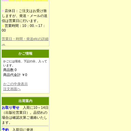
■
店休日：ご注文はお受け致
しますが、発送・メールの送
信は営業日に行います。
■
営業時間：10：00.～17：
00
営業日・時間・発送etcの詳細
→
かご情報
かごには現在、下記の分、入って
います。
商品数 0
商品代金計 ￥0
かごの中身表示
注文画面へ
出荷案内
お取り寄せ
入荷に10～14日
（出版社営業日）。品切れの
場合は確認次第ご連絡いたし
ます。
予約
入荷日に発送