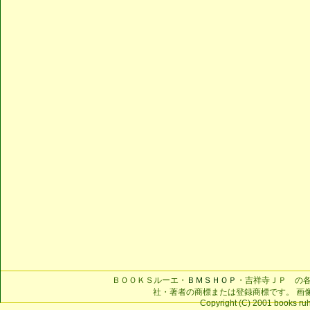
ＢＯＯＫＳルーエ・
ＢＭＳＨＯＰ
・吉祥寺ＪＰ の
社・著者の商標または登録商標です。 画
Copyright (C) 2001 books ruhe