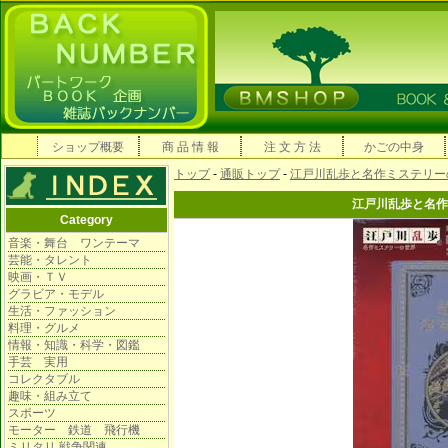
ショップ概要
商 品 情 報
注 文 方 法
かごの中身
トップ
-
通販トップ
-
江戸川乱歩と名作ミステリー
江戸川乱歩と名作
Category
音楽・舞台 ワンテーマ
芸能・タレント
映画・ＴＶ
グラビア・モデル
生活・ファッション
料理・グルメ
情報・知識・科学・図鑑
手芸 実用
コレクタブル
趣味・組み立て
スポーツ
モーター 鉄道 飛行機
ミリタリ 戦争関連