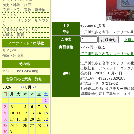
歴史・地理・旅行
美術・文学・宗教・建造物
カルチャ
アニメ・コミック・キャラク
タ
ＩＤ
edogawar_078
児童 雑誌 かるた ﾄﾗﾝﾌﾟ
品名
江戸川乱歩と名作ミステリーの世
企画本 書籍
ご注文
入荷に
アーティスト・出版社
商品価格
2,499円 （税込）
サイン本
江戸川乱歩と名作ミステリーの
作家・出版社
江戸川乱歩と名作ミステリーの
その他
出版社名 アシェット・コレク
MAGIC The Gathering
発売日 2026年01月28日
説明
雑誌JAN 4912372320265
営業日のご案内
詳細→
雑誌コード 37232-02
乱歩作品のほかミステリー史に
絢爛豪華な装丁で集めましょう