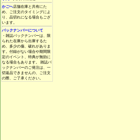
かごへ
店舗在庫と共有にた
め、ご注文のタイミングによ
り、品切れになる場合もござ
います。
バックナンバーについて
・雑誌バックナンバーは、限
られた在庫から出庫するた
め、多少の傷、破れがありま
す。付録がない場合や期間限
定のイベント、特典が無効に
なる場合もあります。 雑誌バ
ックナンバーのご発注は、一
切返品できませんの、ご注文
の際、ご了承ください。