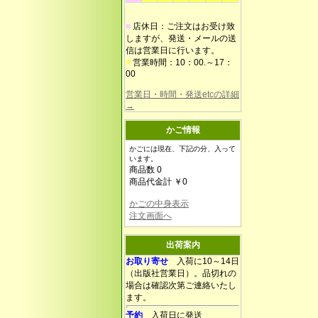
■
店休日：ご注文はお受け致
しますが、発送・メールの送
信は営業日に行います。
■
営業時間：10：00.～17：
00
営業日・時間・発送etcの詳細
→
かご情報
かごには現在、下記の分、入って
います。
商品数 0
商品代金計 ￥0
かごの中身表示
注文画面へ
出荷案内
お取り寄せ
入荷に10～14日
（出版社営業日）。品切れの
場合は確認次第ご連絡いたし
ます。
予約
入荷日に発送