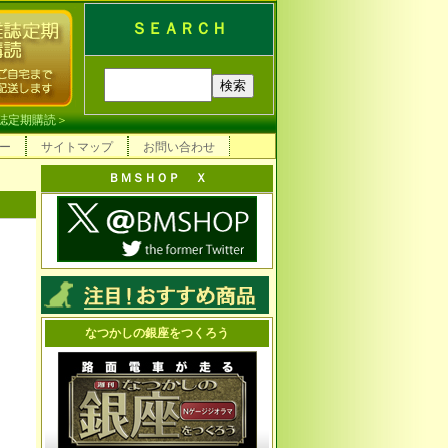
ＳＥＡＲＣＨ
誌定期購読
＞
ー
サイトマップ
お問い合わせ
ＢＭＳＨＯＰ Ｘ
なつかしの銀座をつくろう