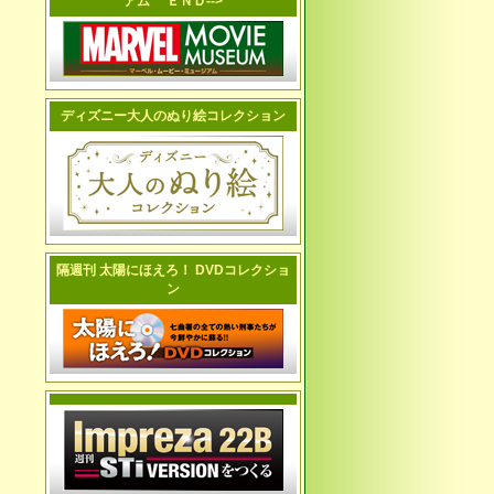
アム ＥＮＤ-->
ディズニー大人のぬり絵コレクション
隔週刊 太陽にほえろ！ DVDコレクショ
ン