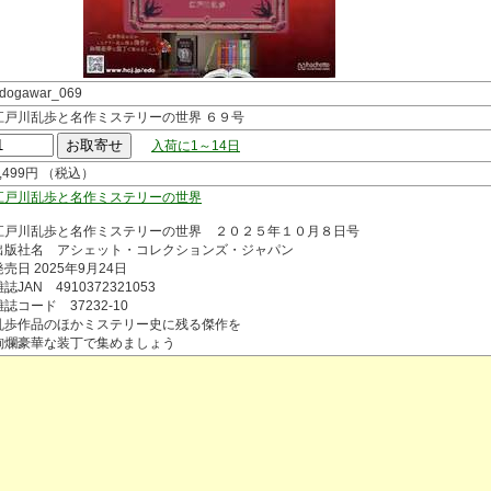
dogawar_069
江戸川乱歩と名作ミステリーの世界 ６９号
入荷に1～14日
2,499円 （税込）
江戸川乱歩と名作ミステリーの世界
江戸川乱歩と名作ミステリーの世界 ２０２５年１０月８日号
出版社名 アシェット・コレクションズ・ジャパン
発売日 2025年9月24日
誌JAN 4910372321053
雑誌コード 37232-10
乱歩作品のほかミステリー史に残る傑作を
絢爛豪華な装丁で集めましょう