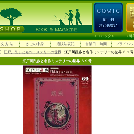
＜
コミック
＞ ＜
雑
 文 方 法
かごの中身
通販法表記
営業日・時間
プライバシ
プ
-
江戸川乱歩と名作ミステリーの世界
- 江戸川乱歩と名作ミステリーの世界 ６９号
江戸川乱歩と名作ミステリーの世界 ６９号