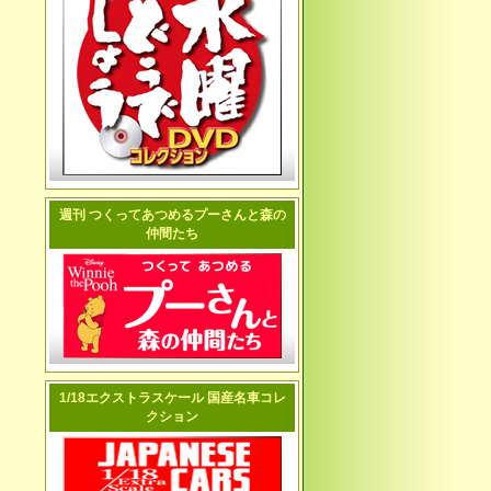
週刊 つくってあつめるプーさんと森の
仲間たち
1/18エクストラスケール 国産名車コレ
クション