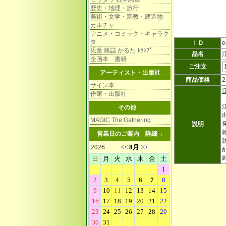
歴史・地理・旅行
美術・文学・宗教・建造物
カルチャ
アニメ・コミック・キャラク
タ
ＩＤ
e
児童 雑誌 かるた ﾄﾗﾝﾌﾟ
品名
企画本 書籍
ご注文
アーティスト・出版社
商品価格
サイン本
作家・出版社
その他
MAGIC The Gathering
説明
雑
営業日のご案内
詳細→