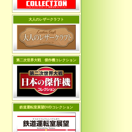
大人のレザークラフト
第二次世界大戦 傑作機コレクション
鉄道運転室展望DVDコレクション