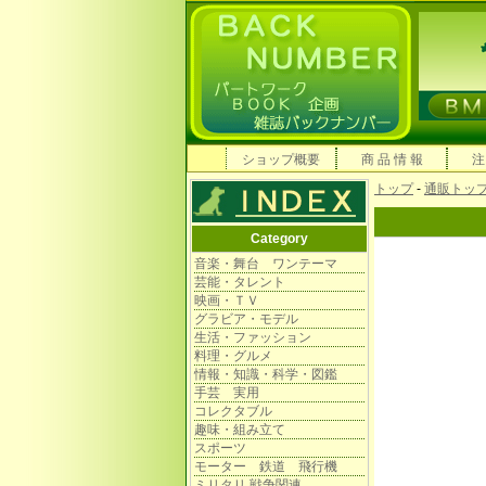
ショップ概要
商 品 情 報
注
トップ
-
通販トッ
Category
音楽・舞台 ワンテーマ
芸能・タレント
映画・ＴＶ
グラビア・モデル
生活・ファッション
料理・グルメ
情報・知識・科学・図鑑
手芸 実用
コレクタブル
趣味・組み立て
スポーツ
モーター 鉄道 飛行機
ミリタリ 戦争関連