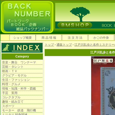
ショップ概要
商 品 情 報
注 文 方 法
かごの中身
トップ
-
通販トップ
-
江戸川乱歩と名作ミステリー
江戸川乱歩と名作
Category
音楽・舞台 ワンテーマ
芸能・タレント
映画・ＴＶ
グラビア・モデル
生活・ファッション
料理・グルメ
情報・知識・科学・図鑑
手芸 実用
コレクタブル
趣味・組み立て
スポーツ
モーター 鉄道 飛行機
ミリタリ 戦争関連