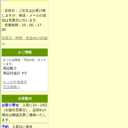
■
店休日：ご注文はお受け致
しますが、発送・メールの送
信は営業日に行います。
■
営業時間：10：00.～17：
00
営業日・時間・発送etcの詳細
→
かご情報
かごには現在、下記の分、入って
います。
商品数 0
商品代金計 ￥0
かごの中身表示
注文画面へ
出荷案内
お取り寄せ
入荷に10～14日
（出版社営業日）。品切れの
場合は確認次第ご連絡いたし
ます。
予約
入荷日に発送