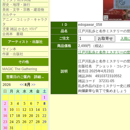
歴史・地理・旅行
美術・文学・宗教・建造物
カルチャ
アニメ・コミック・キャラク
タ
ＩＤ
edogawar_058
児童 雑誌 かるた ﾄﾗﾝﾌﾟ
品名
江戸川乱歩と名作ミステリーの世
企画本 書籍
ご注文
入荷に
アーティスト・出版社
商品価格
2,499円 （税込）
サイン本
江戸川乱歩と名作ミステリーの
作家・出版社
江戸川乱歩と名作ミステリーの
その他
出版社名 アシェット・コレク
MAGIC The Gathering
発売日 2025年4月23日
説明
雑誌JAN 4910372310552
営業日のご案内
詳細→
雑誌コード 37231-05
乱歩作品のほかミステリー史に
絢爛豪華な装丁で集めましょう