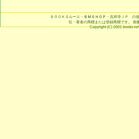
ＢＯＯＫＳルーエ・
ＢＭＳＨＯＰ
・吉祥寺ＪＰ の
社・著者の商標または登録商標です。 画
Copyright (C) 2001 books ruhe