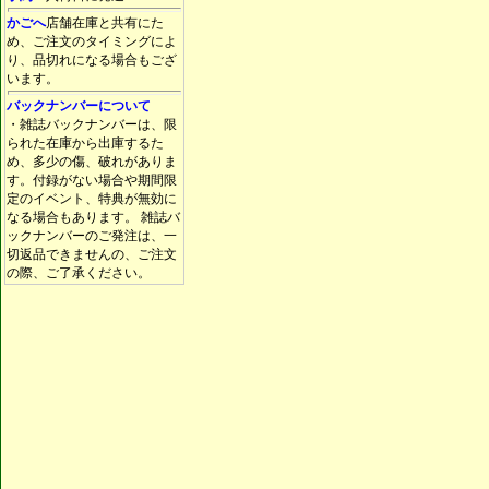
かごへ
店舗在庫と共有にた
め、ご注文のタイミングによ
り、品切れになる場合もござ
います。
バックナンバーについて
・雑誌バックナンバーは、限
られた在庫から出庫するた
め、多少の傷、破れがありま
す。付録がない場合や期間限
定のイベント、特典が無効に
なる場合もあります。 雑誌バ
ックナンバーのご発注は、一
切返品できませんの、ご注文
の際、ご了承ください。