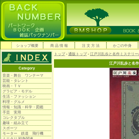
ショップ概要
商 品 情 報
注 文 方 法
かごの中身
トップ
-
通販トップ
-
江戸川乱歩と名作ミステリー
江戸川乱歩と名作
Category
音楽・舞台 ワンテーマ
芸能・タレント
映画・ＴＶ
グラビア・モデル
生活・ファッション
料理・グルメ
情報・知識・科学・図鑑
手芸 実用
コレクタブル
趣味・組み立て
スポーツ
モーター 鉄道 飛行機
ミリタリ 戦争関連