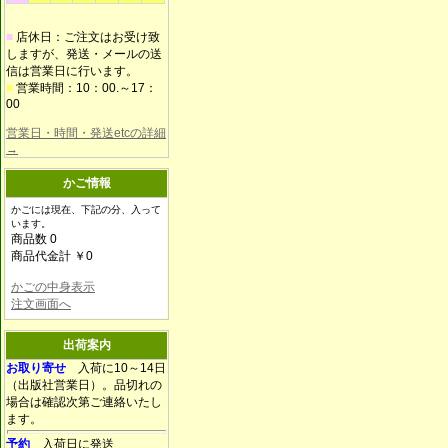
■
店休日：ご注文はお受け致
しますが、発送・メールの送
信は営業日に行います。
■
営業時間：10：00.～17：
00
営業日・時間・発送etcの詳細
→
かご情報
かごには現在、下記の分、入って
います。
商品数 0
商品代金計 ￥0
かごの中身表示
注文画面へ
出荷案内
お取り寄せ
入荷に10～14日
（出版社営業日）。品切れの
場合は確認次第ご連絡いたし
ます。
予約
入荷日に発送