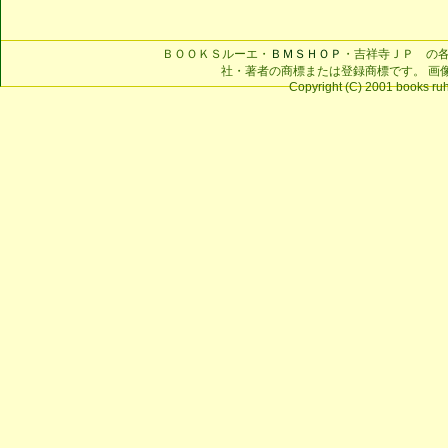
ＢＯＯＫＳルーエ・
ＢＭＳＨＯＰ
・吉祥寺ＪＰ の
社・著者の商標または登録商標です。 画
Copyright (C) 2001 books ruhe