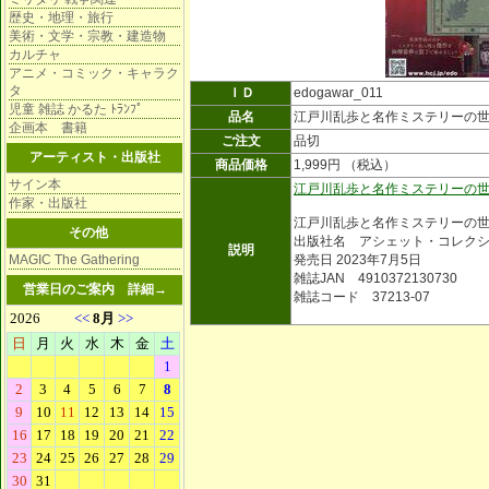
歴史・地理・旅行
美術・文学・宗教・建造物
カルチャ
アニメ・コミック・キャラク
タ
ＩＤ
edogawar_011
児童 雑誌 かるた ﾄﾗﾝﾌﾟ
品名
江戸川乱歩と名作ミステリーの世
企画本 書籍
ご注文
品切
アーティスト・出版社
商品価格
1,999円 （税込）
サイン本
江戸川乱歩と名作ミステリーの
作家・出版社
江戸川乱歩と名作ミステリーの
その他
出版社名 アシェット・コレク
説明
MAGIC The Gathering
発売日 2023年7月5日
雑誌JAN 4910372130730
営業日のご案内
詳細→
雑誌コード 37213-07