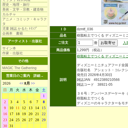
歴史・地理・旅行
美術・文学・宗教・建造物
カルチャ
アニメ・コミック・キャラク
タ
児童 雑誌 かるた ﾄﾗﾝﾌﾟ
ＩＤ
dzmtf_036
企画本 書籍
品名
樹脂粘土でつくる ディズニーミ
アーティスト・出版社
ご注文
冊
入
サイン本
商品価格
1,299円 （税込）
作家・出版社
樹脂粘土でつくる ディズニーミ
その他
ディズニーミニチュアフード全
MAGIC The Gathering
出版社名 アシェット・コレク
発売日 2026年4月30日
営業日のご案内
詳細→
説明
雑誌JAN 4912389210566
雑誌コード 38921-05
３６号：アンバースデーケーキ
樹脂粘土でつくる
ディズニーのキャラクターをモ