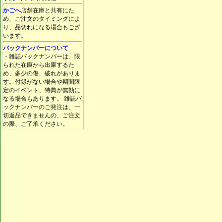
かごへ
店舗在庫と共有にた
め、ご注文のタイミングによ
り、品切れになる場合もござ
います。
バックナンバーについて
・雑誌バックナンバーは、限
られた在庫から出庫するた
め、多少の傷、破れがありま
す。付録がない場合や期間限
定のイベント、特典が無効に
なる場合もあります。 雑誌バ
ックナンバーのご発注は、一
切返品できませんの、ご注文
の際、ご了承ください。