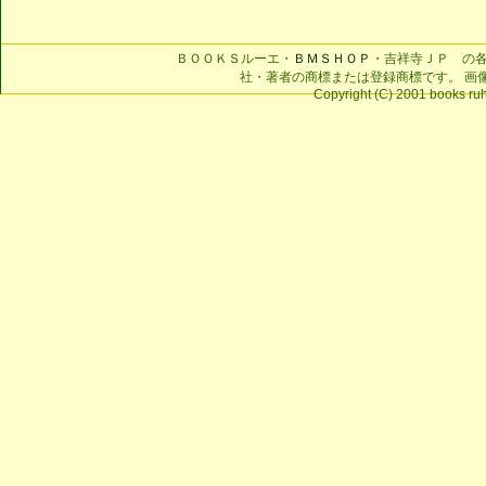
ＢＯＯＫＳルーエ・
ＢＭＳＨＯＰ
・吉祥寺ＪＰ の
社・著者の商標または登録商標です。 画
Copyright (C) 2001 books ruhe