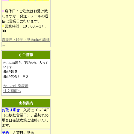
■
店休日：ご注文はお受け致
しますが、発送・メールの送
信は営業日に行います。
■
営業時間：10：00.～17：
00
営業日・時間・発送etcの詳細
→
かご情報
かごには現在、下記の分、入って
います。
商品数 0
商品代金計 ￥0
かごの中身表示
注文画面へ
出荷案内
お取り寄せ
入荷に10～14日
（出版社営業日）。品切れの
場合は確認次第ご連絡いたし
ます。
予約
入荷日に発送