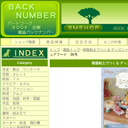
ショップ概要
商 品 情 報
注 文 方 法
かごの中身
トップ
-
通販トップ
-
樹脂粘土でつくる ディズニ
ュアフード 36号
Category
樹脂粘土でつくる ディ
音楽・舞台 ワンテーマ
芸能・タレント
映画・ＴＶ
グラビア・モデル
生活・ファッション
料理・グルメ
情報・知識・科学・図鑑
手芸 実用
コレクタブル
趣味・組み立て
スポーツ
モーター 鉄道 飛行機
ミリタリ 戦争関連