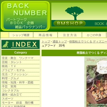
ショップ概要
商 品 情 報
注 文 方 法
かごの中身
トップ
-
通販トップ
-
樹脂粘土でつくる ディズニ
ュアフード 35号
Category
樹脂粘土でつくる ディ
音楽・舞台 ワンテーマ
芸能・タレント
映画・ＴＶ
グラビア・モデル
生活・ファッション
料理・グルメ
情報・知識・科学・図鑑
手芸 実用
コレクタブル
趣味・組み立て
スポーツ
モーター 鉄道 飛行機
ミリタリ 戦争関連