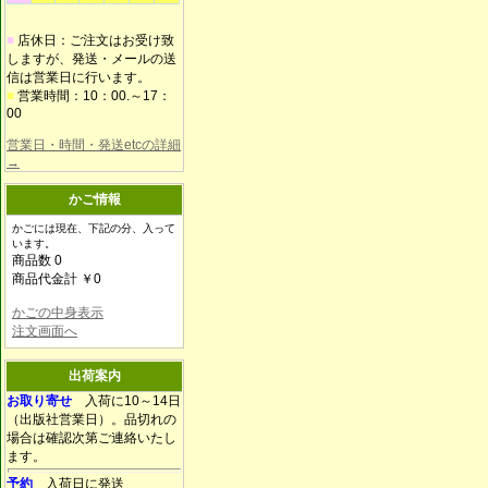
■
店休日：ご注文はお受け致
しますが、発送・メールの送
信は営業日に行います。
■
営業時間：10：00.～17：
00
営業日・時間・発送etcの詳細
→
かご情報
かごには現在、下記の分、入って
います。
商品数 0
商品代金計 ￥0
かごの中身表示
注文画面へ
出荷案内
お取り寄せ
入荷に10～14日
（出版社営業日）。品切れの
場合は確認次第ご連絡いたし
ます。
予約
入荷日に発送