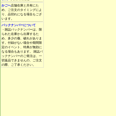
かごへ
店舗在庫と共有にた
め、ご注文のタイミングによ
り、品切れになる場合もござ
います。
バックナンバーについて
・雑誌バックナンバーは、限
られた在庫から出庫するた
め、多少の傷、破れがありま
す。付録がない場合や期間限
定のイベント、特典が無効に
なる場合もあります。 雑誌バ
ックナンバーのご発注は、一
切返品できませんの、ご注文
の際、ご了承ください。