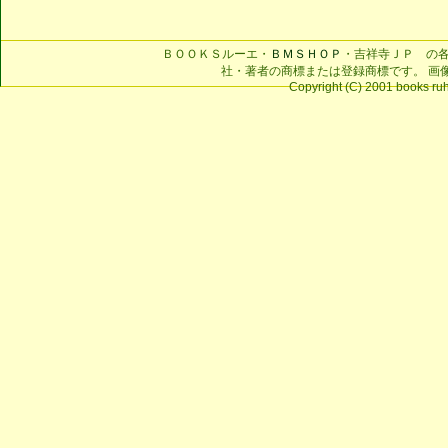
ＢＯＯＫＳルーエ・
ＢＭＳＨＯＰ
・吉祥寺ＪＰ の
社・著者の商標または登録商標です。 画
Copyright (C) 2001 books ruhe