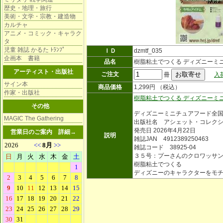
歴史・地理・旅行
美術・文学・宗教・建造物
カルチャ
アニメ・コミック・キャラク
タ
児童 雑誌 かるた ﾄﾗﾝﾌﾟ
ＩＤ
dzmtf_035
企画本 書籍
品名
樹脂粘土でつくる ディズニーミ
アーティスト・出版社
ご注文
冊
入
サイン本
商品価格
1,299円 （税込）
作家・出版社
樹脂粘土でつくる ディズニーミ
その他
ディズニーミニチュアフード全
MAGIC The Gathering
出版社名 アシェット・コレク
発売日 2026年4月22日
営業日のご案内
詳細→
説明
雑誌JAN 4912389250463
雑誌コード 38925-04
３５号：プーさんのクロワッサ
樹脂粘土でつくる
ディズニーのキャラクターをモ