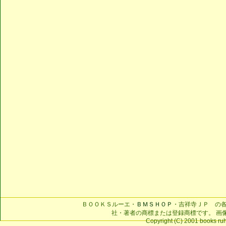
ＢＯＯＫＳルーエ・
ＢＭＳＨＯＰ
・吉祥寺ＪＰ の
社・著者の商標または登録商標です。 画
Copyright (C) 2001 books ruhe