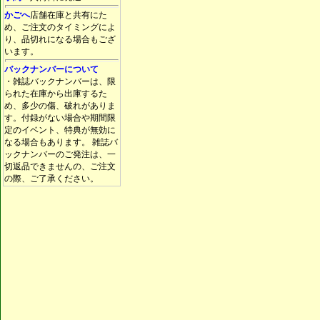
かごへ
店舗在庫と共有にた
め、ご注文のタイミングによ
り、品切れになる場合もござ
います。
バックナンバーについて
・雑誌バックナンバーは、限
られた在庫から出庫するた
め、多少の傷、破れがありま
す。付録がない場合や期間限
定のイベント、特典が無効に
なる場合もあります。 雑誌バ
ックナンバーのご発注は、一
切返品できませんの、ご注文
の際、ご了承ください。