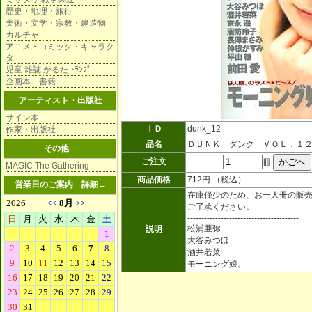
歴史・地理・旅行
美術・文学・宗教・建造物
カルチャ
アニメ・コミック・キャラク
タ
児童 雑誌 かるた ﾄﾗﾝﾌﾟ
企画本 書籍
アーティスト・出版社
サイン本
ＩＤ
dunk_12
作家・出版社
品名
ＤＵＮＫ ダンク ＶＯＬ．１
その他
ご注文
冊
MAGIC The Gathering
商品価格
712円 （税込）
営業日のご案内
詳細→
在庫僅少のため、お一人冊の販
ご了承ください。
----------------------------------------
松浦亜弥
説明
大谷みつほ
酒井若菜
モーニング娘。