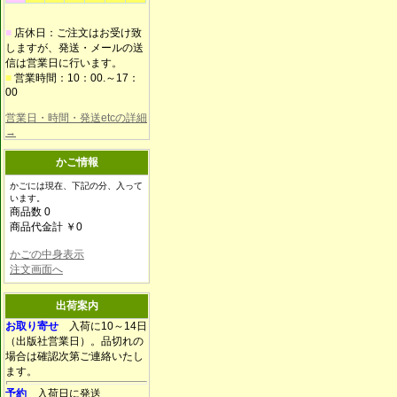
■
店休日：ご注文はお受け致
しますが、発送・メールの送
信は営業日に行います。
■
営業時間：10：00.～17：
00
営業日・時間・発送etcの詳細
→
かご情報
かごには現在、下記の分、入って
います。
商品数 0
商品代金計 ￥0
かごの中身表示
注文画面へ
出荷案内
お取り寄せ
入荷に10～14日
（出版社営業日）。品切れの
場合は確認次第ご連絡いたし
ます。
予約
入荷日に発送