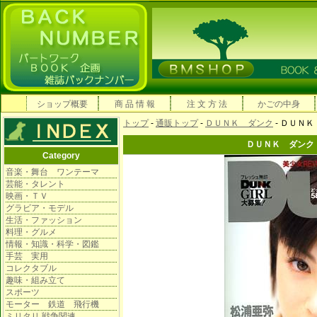
ショップ概要
商 品 情 報
注 文 方 法
かごの中身
トップ
-
通販トップ
-
ＤＵＮＫ ダンク
- ＤＵＮ
ＤＵＮＫ ダンク
Category
音楽・舞台 ワンテーマ
芸能・タレント
映画・ＴＶ
グラビア・モデル
生活・ファッション
料理・グルメ
情報・知識・科学・図鑑
手芸 実用
コレクタブル
趣味・組み立て
スポーツ
モーター 鉄道 飛行機
ミリタリ 戦争関連