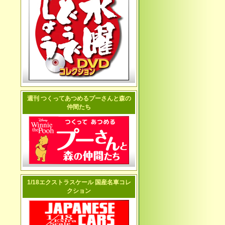
週刊 つくってあつめるプーさんと森の
仲間たち
1/18エクストラスケール 国産名車コレ
クション