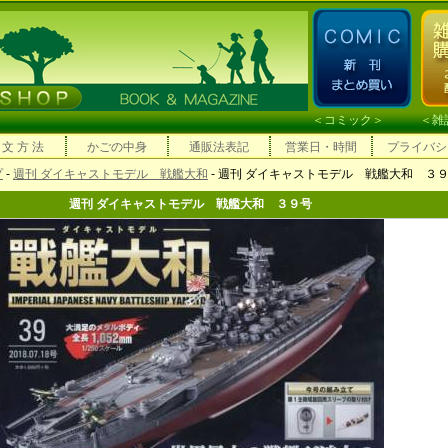
＜
コミック
＞ ＜
雑
 文 方 法
かごの中身
通販法表記
営業日・時間
プライバシ
プ
-
週刊 ダイキャストモデル 戦艦大和
- 週刊 ダイキャストモデル 戦艦大和 ３
週刊 ダイキャストモデル 戦艦大和 ３９号