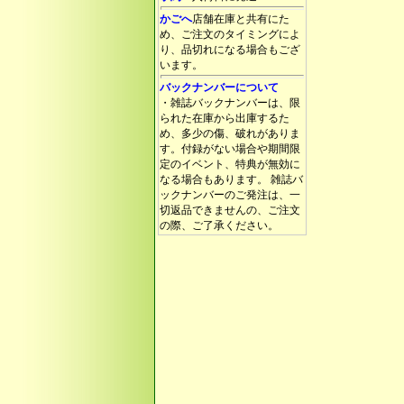
かごへ
店舗在庫と共有にた
め、ご注文のタイミングによ
り、品切れになる場合もござ
います。
バックナンバーについて
・雑誌バックナンバーは、限
られた在庫から出庫するた
め、多少の傷、破れがありま
す。付録がない場合や期間限
定のイベント、特典が無効に
なる場合もあります。 雑誌バ
ックナンバーのご発注は、一
切返品できませんの、ご注文
の際、ご了承ください。