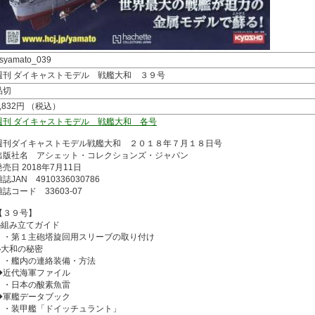
syamato_039
週刊 ダイキャストモデル 戦艦大和 ３９号
品切
1,832円 （税込）
週刊 ダイキャストモデル 戦艦大和 各号
週刊ダイキャストモデル戦艦大和 ２０１８年７月１８日号
出版社名 アシェット・コレクションズ・ジャパン
発売日 2018年7月11日
誌JAN 4910336030786
雑誌コード 33603-07
【３９号】
◆組み立てガイド
・第１主砲塔旋回用スリーブの取り付け
◆大和の秘密
・艦内の連絡装備・方法
◆近代海軍ファイル
・日本の酸素魚雷
◆軍艦データブック
・装甲艦「ドイッチュラント」