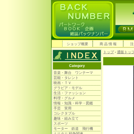
ショップ概要
商 品 情 報
注
トップ
-
通販トッ
Category
音楽・舞台 ワンテーマ
芸能・タレント
映画・ＴＶ
グラビア・モデル
生活・ファッション
料理・グルメ
情報・知識・科学・図鑑
手芸 実用
コレクタブル
趣味・組み立て
スポーツ
モーター 鉄道 飛行機
ミリタリ 戦争関連