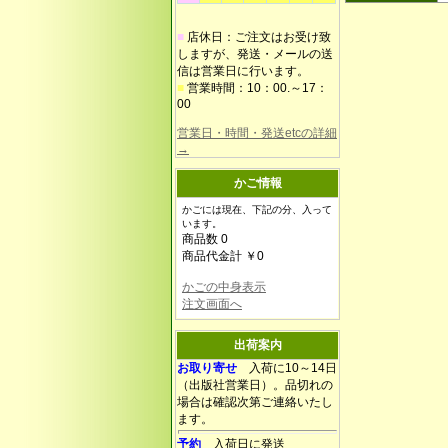
■
店休日：ご注文はお受け致
しますが、発送・メールの送
信は営業日に行います。
■
営業時間：10：00.～17：
00
営業日・時間・発送etcの詳細
→
かご情報
かごには現在、下記の分、入って
います。
商品数 0
商品代金計 ￥0
かごの中身表示
注文画面へ
出荷案内
お取り寄せ
入荷に10～14日
（出版社営業日）。品切れの
場合は確認次第ご連絡いたし
ます。
予約
入荷日に発送