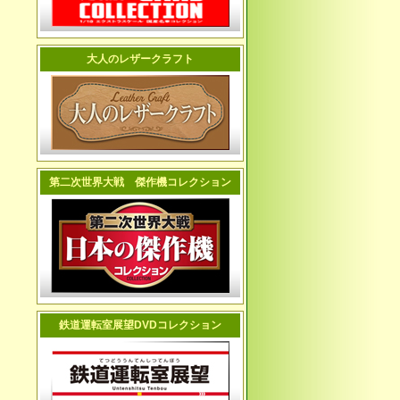
大人のレザークラフト
第二次世界大戦 傑作機コレクション
鉄道運転室展望DVDコレクション