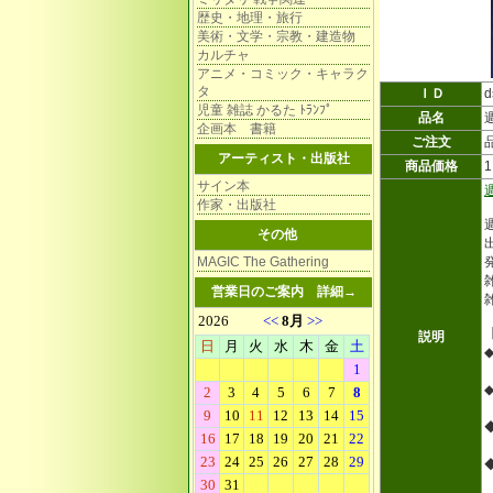
歴史・地理・旅行
美術・文学・宗教・建造物
カルチャ
アニメ・コミック・キャラク
タ
ＩＤ
d
児童 雑誌 かるた ﾄﾗﾝﾌﾟ
品名
企画本 書籍
ご注文
アーティスト・出版社
商品価格
サイン本
作家・出版社
その他
MAGIC The Gathering
雑
営業日のご案内
詳細→
説明