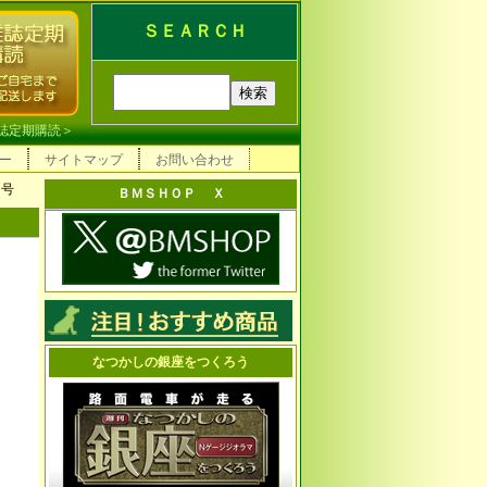
ＳＥＡＲＣＨ
誌定期購読
＞
ー
サイトマップ
お問い合わせ
９号
ＢＭＳＨＯＰ Ｘ
なつかしの銀座をつくろう