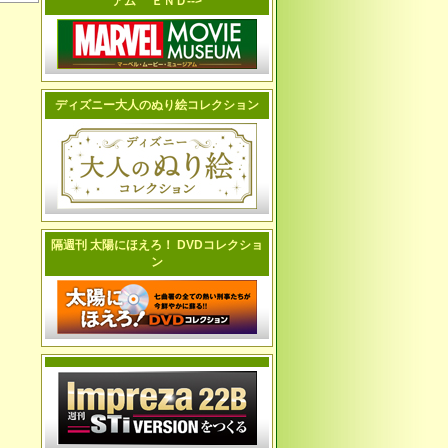
アム ＥＮＤ-->
ディズニー大人のぬり絵コレクション
隔週刊 太陽にほえろ！ DVDコレクショ
ン