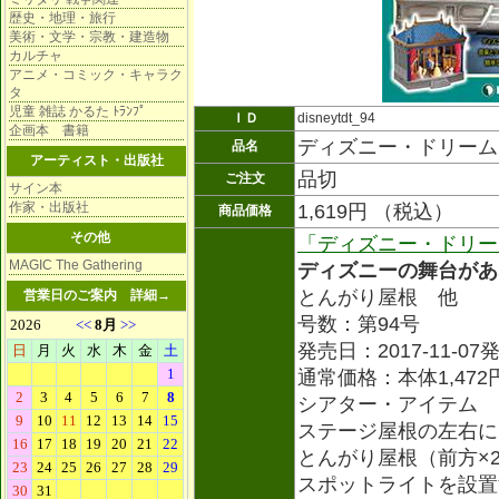
歴史・地理・旅行
美術・文学・宗教・建造物
カルチャ
アニメ・コミック・キャラク
タ
児童 雑誌 かるた ﾄﾗﾝﾌﾟ
ＩＤ
disneytdt_94
企画本 書籍
ディズニー・ドリーム
品名
アーティスト・出版社
品切
ご注文
サイン本
作家・出版社
1,619円 （税込）
商品価格
その他
「ディズニー・ドリー
MAGIC The Gathering
ディズニーの舞台があ
とんがり屋根 他
営業日のご案内
詳細→
号数：第94号
発売日：2017-11-07
通常価格：本体1,472
シアター・アイテム
ステージ屋根の左右に
とんがり屋根（前方×
スポットライトを設置