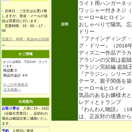
ライト用ハンガーネッ
ワッシャー付きネジ（
■
店休日：ご注文はお受け致
しますが、発送・メールの送
ヒーロー&ヒロイン
信は営業日に行います。
おしゃべりで陽気、忘
説明
■
営業時間：10：00.～17：
00
ドリー
『ファインディング・
営業日・時間・発送etcの詳細
→
グ・ドリー』（201
ディズニー作品アラカ
かご情報
アラジンの父親は盗賊
かごには現在、下記の分、入って
アラジン完結編 盗賊王
います。
商品数 0
『アラジン』シリーズ
商品代金計 ￥0
テーマ。親子関係を築
かごの中身表示
ヒーロー&ヒロイン
注文画面へ
気品のあるお嬢様犬と
レディとトランプ
出荷案内
お取り寄せ
入荷に10～14日
『わんわん物語』（1
（出版社営業日）。品切れの
は、正反対の境遇から
場合は確認次第ご連絡いたし
ます。
予約
入荷日に発送