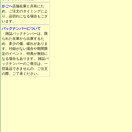
かごへ
店舗在庫と共有にた
め、ご注文のタイミングによ
り、品切れになる場合もござ
います。
バックナンバーについて
・雑誌バックナンバーは、限
られた在庫から出庫するた
め、多少の傷、破れがありま
す。付録がない場合や期間限
定のイベント、特典が無効に
なる場合もあります。 雑誌バ
ックナンバーのご発注は、一
切返品できませんの、ご注文
の際、ご了承ください。