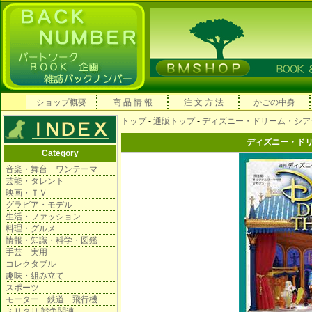
ショップ概要
商 品 情 報
注 文 方 法
かごの中身
トップ
-
通販トップ
-
ディズニー・ドリーム・シア
ディズニー・ド
Category
音楽・舞台 ワンテーマ
芸能・タレント
映画・ＴＶ
グラビア・モデル
生活・ファッション
料理・グルメ
情報・知識・科学・図鑑
手芸 実用
コレクタブル
趣味・組み立て
スポーツ
モーター 鉄道 飛行機
ミリタリ 戦争関連