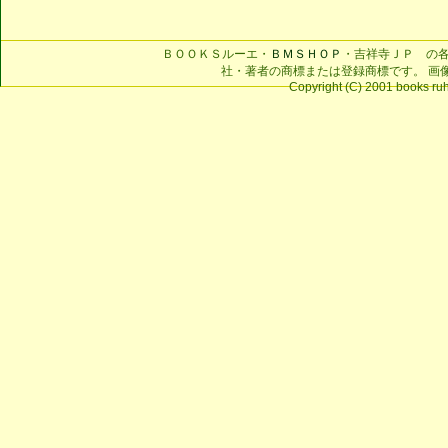
ＢＯＯＫＳルーエ・
ＢＭＳＨＯＰ
・吉祥寺ＪＰ の
社・著者の商標または登録商標です。 画
Copyright (C) 2001 books ruhe