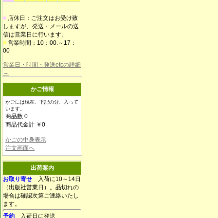
■
店休日：ご注文はお受け致
しますが、発送・メールの送
信は営業日に行います。
■
営業時間：10：00.～17：
00
営業日・時間・発送etcの詳細
→
かご情報
かごには現在、下記の分、入って
います。
商品数 0
商品代金計 ￥0
かごの中身表示
注文画面へ
出荷案内
お取り寄せ
入荷に10～14日
（出版社営業日）。品切れの
場合は確認次第ご連絡いたし
ます。
予約
入荷日に発送