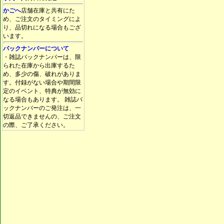
かごへ
店舗在庫と共有にた
め、ご注文のタイミングによ
り、品切れになる場合もござ
います。
バックナンバーについて
・雑誌バックナンバーは、限
られた在庫から出庫するた
め、多少の傷、破れがありま
す。付録がない場合や期間限
定のイベント、特典が無効に
なる場合もあります。 雑誌バ
ックナンバーのご発注は、一
切返品できませんの、ご注文
の際、ご了承ください。