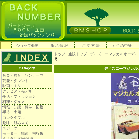
ショップ概要
商 品 情 報
注 文 方 法
かごの中身
トップ
-
通販トップ
-
ディズニーマジカルオーディ
号
Category
ディズニーマジカル
音楽・舞台 ワンテーマ
芸能・タレント
映画・ＴＶ
グラビア・モデル
生活・ファッション
料理・グルメ
情報・知識・科学・図鑑
手芸 実用
コレクタブル
趣味・組み立て
スポーツ
モーター 鉄道 飛行機
ミリタリ 戦争関連