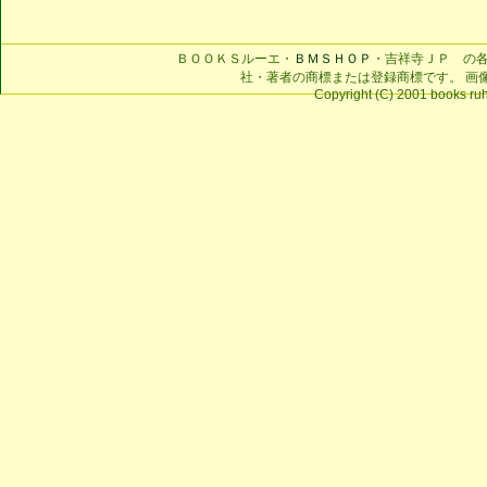
ＢＯＯＫＳルーエ・
ＢＭＳＨＯＰ
・吉祥寺ＪＰ の
社・著者の商標または登録商標です。 画
Copyright (C) 2001 books ruhe