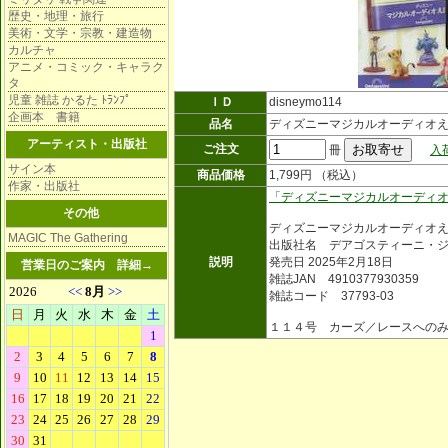
歴史・地理・旅行
美術・文学・宗教・建造物
カルチャ
アニメ・コミック・キャラク
タ
児童 雑誌 かるた ﾄﾗﾝﾌﾟ
ＩＤ
disneymo114
企画本 書籍
品名
ディズニーマジカルオーディオ
アーティスト・出版社
ご注文
冊
入
サイン本
商品価格
1,799円 （税込）
作家・出版社
「ディズニーマジカルオーディ
その他
ディズニーマジカルオーディオ
MAGIC The Gathering
出版社名 デアゴスティーニ・
説明
発売日 2025年2月18日
営業日のご案内
詳細→
雑誌JAN 4910377930359
雑誌コード 37793-03
１１４号 カーズ／レースへの