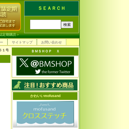
ＳＥＡＲＣＨ
誌定期購読
＞
ー
サイトマップ
お問い合わせ
６１号
ＢＭＳＨＯＰ Ｘ
かわいいmofusand