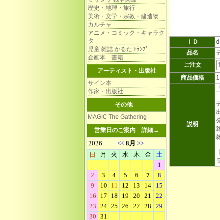
歴史・地理・旅行
美術・文学・宗教・建造物
カルチャ
アニメ・コミック・キャラク
タ
ＩＤ
d
児童 雑誌 かるた ﾄﾗﾝﾌﾟ
品名
企画本 書籍
ご注文
アーティスト・出版社
商品価格
サイン本
作家・出版社
その他
MAGIC The Gathering
説明
雑
営業日のご案内
詳細→