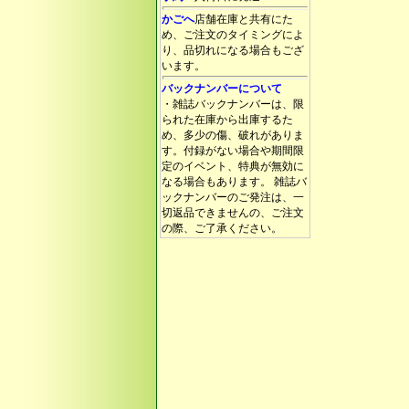
かごへ
店舗在庫と共有にた
め、ご注文のタイミングによ
り、品切れになる場合もござ
います。
バックナンバーについて
・雑誌バックナンバーは、限
られた在庫から出庫するた
め、多少の傷、破れがありま
す。付録がない場合や期間限
定のイベント、特典が無効に
なる場合もあります。 雑誌バ
ックナンバーのご発注は、一
切返品できませんの、ご注文
の際、ご了承ください。