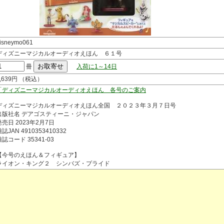
isneymo061
ディズニーマジカルオーディオえほん ６１号
冊
入荷に1～14日
1,639円 （税込）
「ディズニーマジカルオーディオえほん 各号のご案内
ディズニーマジカルオーディオえほん全国 ２０２３年３月７日号
出版社名 デアゴスティーニ・ジャパン
発売日 2023年2月7日
誌JAN 4910353410332
雑誌コード 35341-03
【今号のえほん＆フィギュア】
ライオン・キング２ シンバズ・プライド