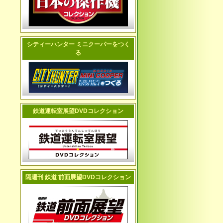
シティーハンター ミニクーパーをつく
る
鉄道運転室展望DVDコレクション
隔週刊 鉄道 前面展望DVDコレクション