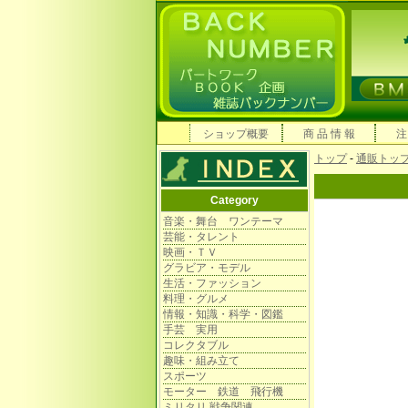
ショップ概要
商 品 情 報
注
トップ
-
通販トッ
Category
音楽・舞台 ワンテーマ
芸能・タレント
映画・ＴＶ
グラビア・モデル
生活・ファッション
料理・グルメ
情報・知識・科学・図鑑
手芸 実用
コレクタブル
趣味・組み立て
スポーツ
モーター 鉄道 飛行機
ミリタリ 戦争関連