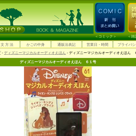
＜
コミック
＞ ＜
雑
 文 方 法
かごの中身
通販法表記
営業日・時間
プライバシ
プ
-
ディズニーマジカルオーディオえほん
- ディズニーマジカルオーディオえほん 
ディズニーマジカルオーディオえほん ６１号