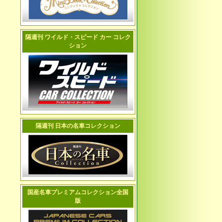
隔週刊 ワイルド・スピード カー コレク
ション
隔週刊 日本の名車コレクション
国産名車プレミアムコレクション全国
版