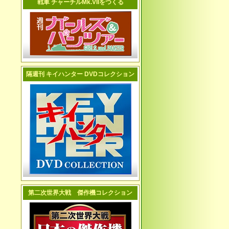
戦車 チャーチルMk.VIIをつくる
隔週刊 キイハンター DVDコレクション
第二次世界大戦 傑作機コレクション