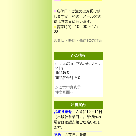
■
店休日：ご注文はお受け致
しますが、発送・メールの送
信は営業日に行います。
■
営業時間：10：00.～17：
00
営業日・時間・発送etcの詳細
→
かご情報
かごには現在、下記の分、入って
います。
商品数 0
商品代金計 ￥0
かごの中身表示
注文画面へ
出荷案内
お取り寄せ
入荷に10～14日
（出版社営業日）。品切れの
場合は確認次第ご連絡いたし
ます。
予約
入荷日に発送