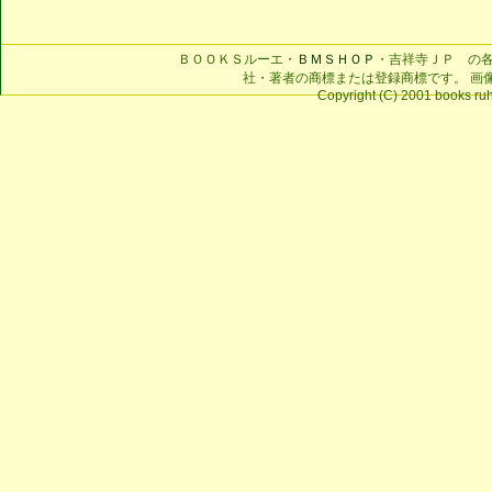
ＢＯＯＫＳルーエ・
ＢＭＳＨＯＰ
・吉祥寺ＪＰ の
社・著者の商標または登録商標です。 画
Copyright (C) 2001 books ruhe