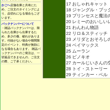
17 おしゃれキャット
かごへ
店舗在庫と共有にた
18 ジャングル・ブッ
め、ご注文のタイミングによ
り、品切れになる場合もござ
19 プリンセスと魔法
います。
20 レミーのおいしい
バックナンバーについて
21 わんわん物語
・雑誌バックナンバーは、限
られた在庫から出庫するた
22 リロ＆スティッチ
め、多少の傷、破れがありま
23 メリダとおそろし
す。付録がない場合や期間限
24 ベイマックス
定のイベント、特典が無効に
なる場合もあります。 雑誌バ
25 ムーラン
ックナンバーのご発注は、一
26 ピノキオ
切返品できませんの、ご注文
の際、ご了承ください。
27 カールじいさんの
28 トイ・ストーリー
29 ティンカー・ベル