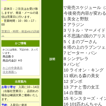
▽発売スケジュール（20
■
店休日：ご注文はお受け致
今後発売内容が変わ
しますが、発送・メールの送
信は営業日に行います。
1 美女と野獣
■
営業時間：10：00.～17：
2 アラジン
00
3 リトル・マーメイド
営業日・時間・発送etcの詳細
→
4 不思議の国のアリス
5 くまのプーさん
かご情報
6 塔の上のラプンツェ
かごには現在、下記の分、入って
7 ピーター・パン
います。
商品数 0
8 シンデレラ
説明
商品代金計 ￥0
9 バンビ
かごの中身表示
10 ライオン・キング
注文画面へ
11 眠れる森の美女
12 ダンボ
出荷案内
13 アナと雪の女王
お取り寄せ
入荷に10～14日
（出版社営業日）。品切れの
14 白雪姫
場合は確認次第ご連絡いたし
15 モンスターズ・イ
ます。
16 101匹わんちゃん
予約
入荷日に発送