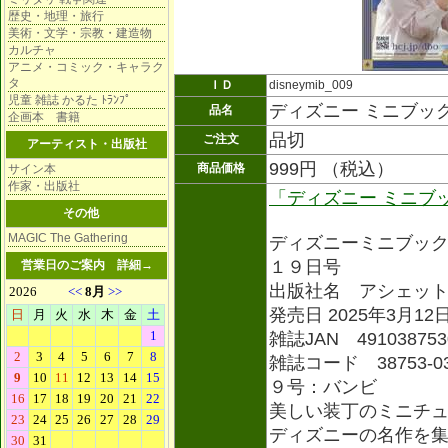
歴史・地理・旅行
美術・文学・宗教・建造物
カルチャ
アニメ・コミック・キャラク
タ
ＩＤ
disneymib_009
児童 雑誌 かるた ﾄﾗﾝﾌﾟ
ディズニー ミニブッ
品名
企画本 書籍
品切
ご注文
アーティスト・出版社
999円 （税込）
商品価格
サイン本
作家・出版社
「ディズニー ミニブ
その他
MAGIC The Gathering
ディズニーミニブッ
１９日号
営業日のご案内
詳細→
出版社名 アシェッ
発売日 2025年3月12
雑誌JAN 491038753
雑誌コード 38753-0
９号：バンビ
美しい装丁のミニチ
ディズニーの名作を