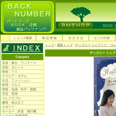
ショップ概要
商 品 情 報
注 文 方 法
かごの中身
トップ
-
通販トップ
-
ディズニー ミニブック・コ
ディズニー ミニ
Category
音楽・舞台 ワンテーマ
芸能・タレント
映画・ＴＶ
グラビア・モデル
生活・ファッション
料理・グルメ
情報・知識・科学・図鑑
手芸 実用
コレクタブル
趣味・組み立て
スポーツ
モーター 鉄道 飛行機
ミリタリ 戦争関連