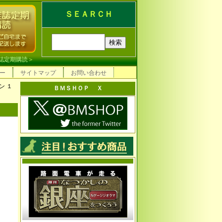
ＳＥＡＲＣＨ
誌定期購読
＞
ー
サイトマップ
お問い合わせ
ン １
ＢＭＳＨＯＰ Ｘ