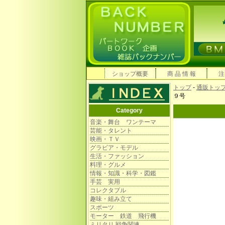
ショップ概要
商 品 情 報
注
トップ
-
通販トッ
９号
Category
音楽・舞台 ワンテーマ
芸能・タレント
映画・ＴＶ
グラビア・モデル
生活・ファッション
料理・グルメ
情報・知識・科学・図鑑
手芸 実用
コレクタブル
趣味・組み立て
スポーツ
モーター 鉄道 飛行機
ミリタリ 戦争関連