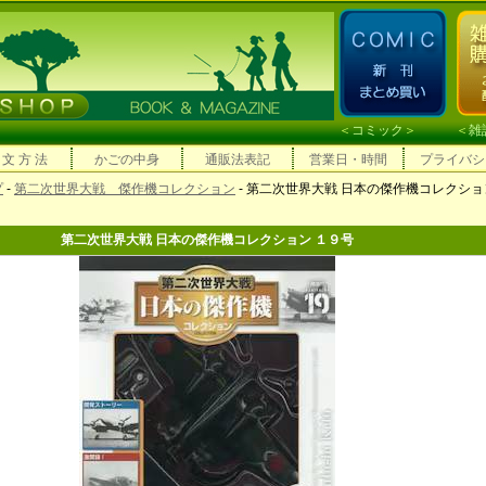
＜
コミック
＞ ＜
雑
 文 方 法
かごの中身
通販法表記
営業日・時間
プライバシ
プ
-
第二次世界大戦 傑作機コレクション
- 第二次世界大戦 日本の傑作機コレクショ
第二次世界大戦 日本の傑作機コレクション １９号