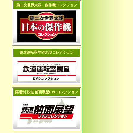
第二次世界大戦 傑作機コレクション
鉄道運転室展望DVDコレクション
隔週刊 鉄道 前面展望DVDコレクション