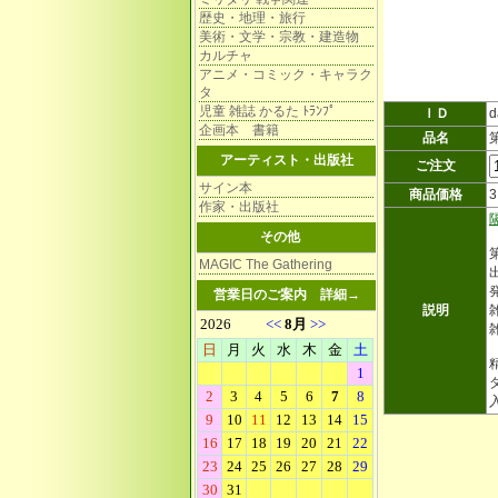
歴史・地理・旅行
美術・文学・宗教・建造物
カルチャ
アニメ・コミック・キャラク
タ
児童 雑誌 かるた ﾄﾗﾝﾌﾟ
ＩＤ
d
企画本 書籍
品名
アーティスト・出版社
ご注文
サイン本
商品価格
作家・出版社
その他
MAGIC The Gathering
営業日のご案内
詳細→
説明
雑