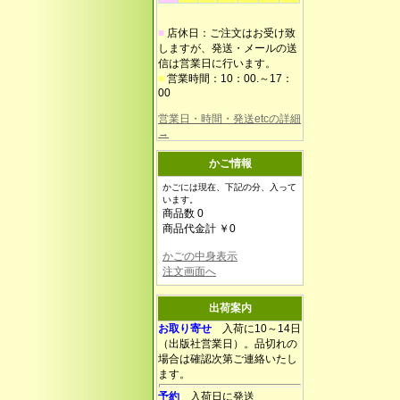
■
店休日：ご注文はお受け致
しますが、発送・メールの送
信は営業日に行います。
■
営業時間：10：00.～17：
00
営業日・時間・発送etcの詳細
→
かご情報
かごには現在、下記の分、入って
います。
商品数 0
商品代金計 ￥0
かごの中身表示
注文画面へ
出荷案内
お取り寄せ
入荷に10～14日
（出版社営業日）。品切れの
場合は確認次第ご連絡いたし
ます。
予約
入荷日に発送