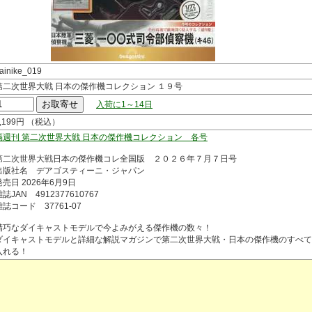
ainike_019
第二次世界大戦 日本の傑作機コレクション １９号
入荷に1～14日
3,199円 （税込）
隔週刊 第二次世界大戦 日本の傑作機コレクション 各号
第二次世界大戦日本の傑作機コレ全国版 ２０２６年７月７日号
出版社名 デアゴスティーニ・ジャパン
発売日 2026年6月9日
誌JAN 4912377610767
雑誌コード 37761-07
精巧なダイキャストモデルで今よみがえる傑作機の数々！
ダイキャストモデルと詳細な解説マガジンで第二次世界大戦・日本の傑作機のすべて
入れる！