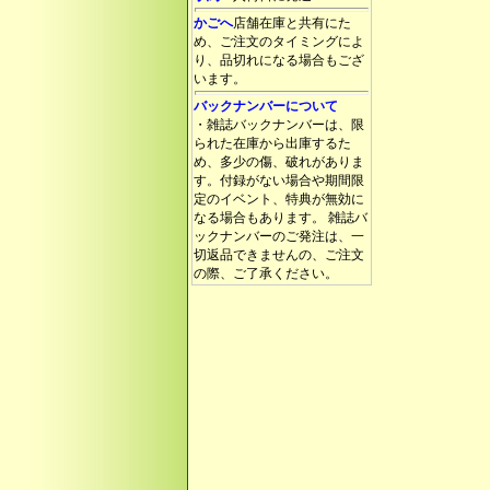
かごへ
店舗在庫と共有にた
め、ご注文のタイミングによ
り、品切れになる場合もござ
います。
バックナンバーについて
・雑誌バックナンバーは、限
られた在庫から出庫するた
め、多少の傷、破れがありま
す。付録がない場合や期間限
定のイベント、特典が無効に
なる場合もあります。 雑誌バ
ックナンバーのご発注は、一
切返品できませんの、ご注文
の際、ご了承ください。