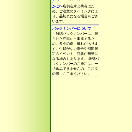
かごへ
店舗在庫と共有にた
め、ご注文のタイミングによ
り、品切れになる場合もござ
います。
バックナンバーについて
・雑誌バックナンバーは、限
られた在庫から出庫するた
め、多少の傷、破れがありま
す。付録がない場合や期間限
定のイベント、特典が無効に
なる場合もあります。 雑誌バ
ックナンバーのご発注は、一
切返品できませんの、ご注文
の際、ご了承ください。