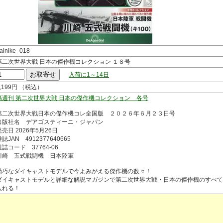
ainike_018
第二次世界大戦 日本の傑作機コレクション １８号
入荷に1～14日
3,199円 （税込）
隔週刊 第二次世界大戦 日本の傑作機コレクション 各号
第二次世界大戦日本の傑作機コレ全国版 ２０２６年６月２３日号
出版社名 デアゴスティーニ・ジャパン
発売日 2026年5月26日
誌JAN 4912377640665
雑誌コード 37764-06
川崎 五式戦闘機 日本陸軍
精巧なダイキャストモデルで今よみがえる傑作機の数々！
ダイキャストモデルと詳細な解説マガジンで第二次世界大戦・日本の傑作機のすべて
入れる！