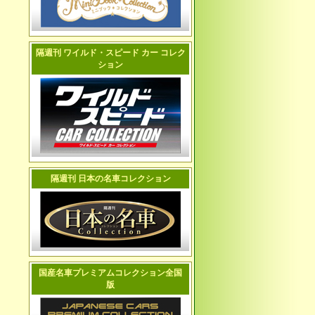
隔週刊 ワイルド・スピード カー コレク
ション
隔週刊 日本の名車コレクション
国産名車プレミアムコレクション全国
版