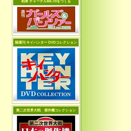
戦車 チャーチルMk.VIIをつくる
隔週刊 キイハンター DVDコレクション
第二次世界大戦 傑作機コレクション