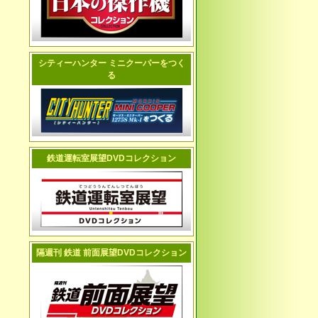
シティーハンター ミニクーパーをつく
る
鉄道運転室展望DVDコレクション
隔週刊 鉄道 前面展望DVDコレクション