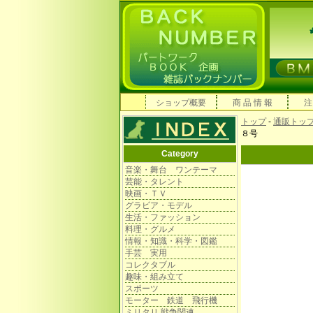
ショップ概要
商 品 情 報
注
トップ
-
通販トッ
８号
Category
音楽・舞台 ワンテーマ
芸能・タレント
映画・ＴＶ
グラビア・モデル
生活・ファッション
料理・グルメ
情報・知識・科学・図鑑
手芸 実用
コレクタブル
趣味・組み立て
スポーツ
モーター 鉄道 飛行機
ミリタリ 戦争関連