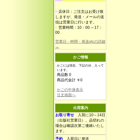
■
店休日：ご注文はお受け致
しますが、発送・メールの送
信は営業日に行います。
■
営業時間：10：00.～17：
00
営業日・時間・発送etcの詳細
→
かご情報
かごには現在、下記の分、入って
います。
商品数 0
商品代金計 ￥0
かごの中身表示
注文画面へ
出荷案内
お取り寄せ
入荷に10～14日
（出版社営業日）。品切れの
場合は確認次第ご連絡いたし
ます。
予約
入荷日に発送