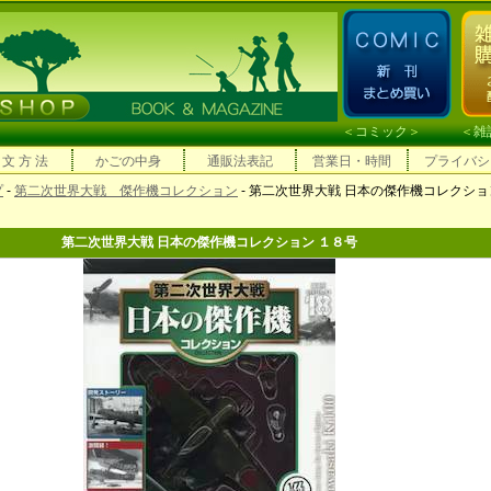
＜
コミック
＞ ＜
雑
 文 方 法
かごの中身
通販法表記
営業日・時間
プライバシ
プ
-
第二次世界大戦 傑作機コレクション
- 第二次世界大戦 日本の傑作機コレクショ
第二次世界大戦 日本の傑作機コレクション １８号