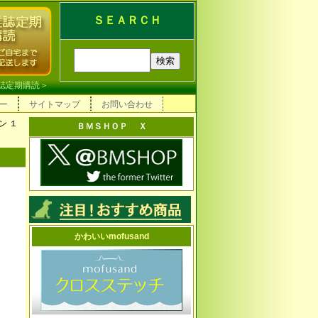
ＳＥＡＲＣＨ
誌定期購読
＞
ー
サイトマップ
お問い合わせ
ン １
ＢＭＳＨＯＰ Ｘ
かわいいmofusand