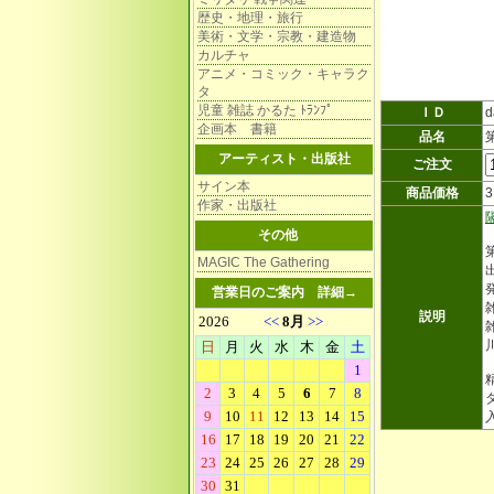
歴史・地理・旅行
美術・文学・宗教・建造物
カルチャ
アニメ・コミック・キャラク
タ
児童 雑誌 かるた ﾄﾗﾝﾌﾟ
ＩＤ
d
企画本 書籍
品名
アーティスト・出版社
ご注文
サイン本
商品価格
作家・出版社
その他
MAGIC The Gathering
営業日のご案内
詳細→
雑
説明