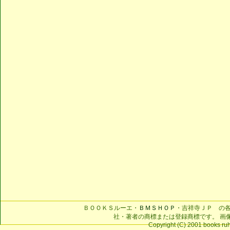
ＢＯＯＫＳルーエ・
ＢＭＳＨＯＰ
・吉祥寺ＪＰ の
社・著者の商標または登録商標です。 画
Copyright (C) 2001 books ruhe