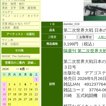
歴史・地理・旅行
美術・文学・宗教・建造物
カルチャ
アニメ・コミック・キャラク
タ
児童 雑誌 かるた ﾄﾗﾝﾌﾟ
ＩＤ
dainike_018
企画本 書籍
第二次世界大戦 日本
品名
アーティスト・出版社
ご注文
入荷に
サイン本
3,199円 （税込）
商品価格
作家・出版社
隔週刊 第二次世界大
その他
MAGIC The Gathering
第二次世界大戦日本の
営業日のご案内
詳細→
３日号
出版社名 デアゴステ
発売日 2026年5月26
雑誌JAN 491237764
説明
雑誌コード 37764-0
川崎 五式戦闘機 日