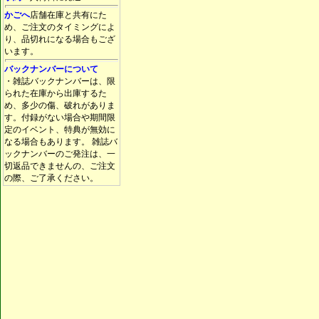
かごへ
店舗在庫と共有にた
め、ご注文のタイミングによ
り、品切れになる場合もござ
います。
バックナンバーについて
・雑誌バックナンバーは、限
られた在庫から出庫するた
め、多少の傷、破れがありま
す。付録がない場合や期間限
定のイベント、特典が無効に
なる場合もあります。 雑誌バ
ックナンバーのご発注は、一
切返品できませんの、ご注文
の際、ご了承ください。