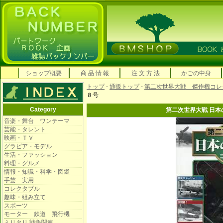
ショップ概要
商 品 情 報
注 文 方 法
かごの中身
トップ
-
通販トップ
-
第二次世界大戦 傑作機コレ
８号
Category
第二次世界大戦 日本
音楽・舞台 ワンテーマ
芸能・タレント
映画・ＴＶ
グラビア・モデル
生活・ファッション
料理・グルメ
情報・知識・科学・図鑑
手芸 実用
コレクタブル
趣味・組み立て
スポーツ
モーター 鉄道 飛行機
ミリタリ 戦争関連