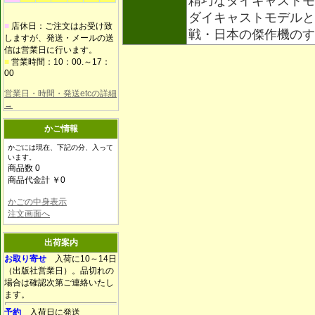
精巧なダイキャストモ
ダイキャストモデルと
■
店休日：ご注文はお受け致
戦・日本の傑作機の
しますが、発送・メールの送
信は営業日に行います。
■
営業時間：10：00.～17：
00
営業日・時間・発送etcの詳細
→
かご情報
かごには現在、下記の分、入って
います。
商品数 0
商品代金計 ￥0
かごの中身表示
注文画面へ
出荷案内
お取り寄せ
入荷に10～14日
（出版社営業日）。品切れの
場合は確認次第ご連絡いたし
ます。
予約
入荷日に発送