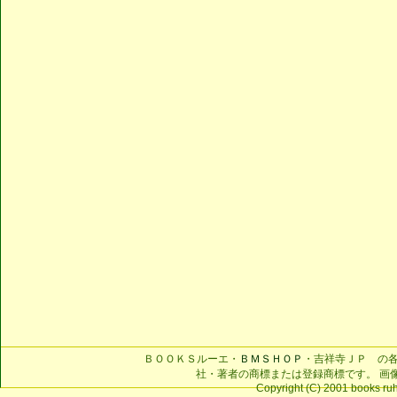
ＢＯＯＫＳルーエ・
ＢＭＳＨＯＰ
・吉祥寺ＪＰ の
社・著者の商標または登録商標です。 画
Copyright (C) 2001 books ruhe