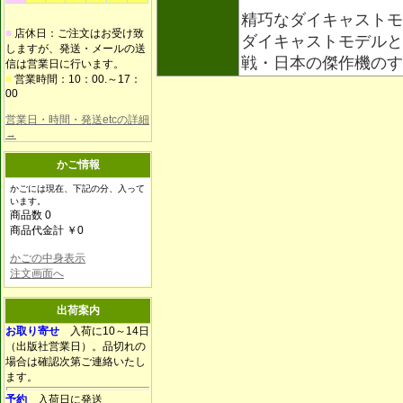
精巧なダイキャストモ
■
店休日：ご注文はお受け致
ダイキャストモデルと
しますが、発送・メールの送
戦・日本の傑作機の
信は営業日に行います。
■
営業時間：10：00.～17：
00
営業日・時間・発送etcの詳細
→
かご情報
かごには現在、下記の分、入って
います。
商品数 0
商品代金計 ￥0
かごの中身表示
注文画面へ
出荷案内
お取り寄せ
入荷に10～14日
（出版社営業日）。品切れの
場合は確認次第ご連絡いたし
ます。
予約
入荷日に発送