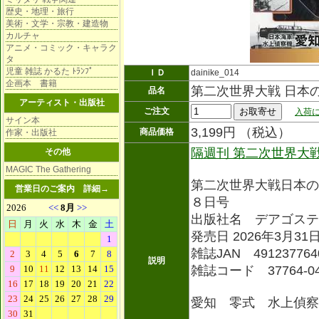
歴史・地理・旅行
美術・文学・宗教・建造物
カルチャ
アニメ・コミック・キャラク
タ
児童 雑誌 かるた ﾄﾗﾝﾌﾟ
ＩＤ
dainike_014
企画本 書籍
第二次世界大戦 日本
品名
アーティスト・出版社
ご注文
入荷に
サイン本
3,199円 （税込）
商品価格
作家・出版社
隔週刊 第二次世界大
その他
MAGIC The Gathering
第二次世界大戦日本の
営業日のご案内
詳細→
８日号
出版社名 デアゴステ
発売日 2026年3月31
雑誌JAN 491237764
説明
雑誌コード 37764-0
愛知 零式 水上偵察