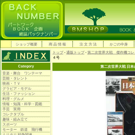
ショップ概要
商 品 情 報
注 文 方 法
かごの中身
トップ
-
通販トップ
-
第二次世界大戦 傑作機コレ
４号
Category
第二次世界大戦 日本
音楽・舞台 ワンテーマ
芸能・タレント
映画・ＴＶ
グラビア・モデル
生活・ファッション
料理・グルメ
情報・知識・科学・図鑑
手芸 実用
コレクタブル
趣味・組み立て
スポーツ
モーター 鉄道 飛行機
ミリタリ 戦争関連