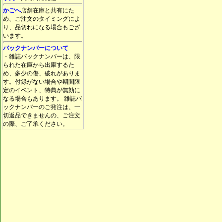
かごへ
店舗在庫と共有にた
め、ご注文のタイミングによ
り、品切れになる場合もござ
います。
バックナンバーについて
・雑誌バックナンバーは、限
られた在庫から出庫するた
め、多少の傷、破れがありま
す。付録がない場合や期間限
定のイベント、特典が無効に
なる場合もあります。 雑誌バ
ックナンバーのご発注は、一
切返品できませんの、ご注文
の際、ご了承ください。