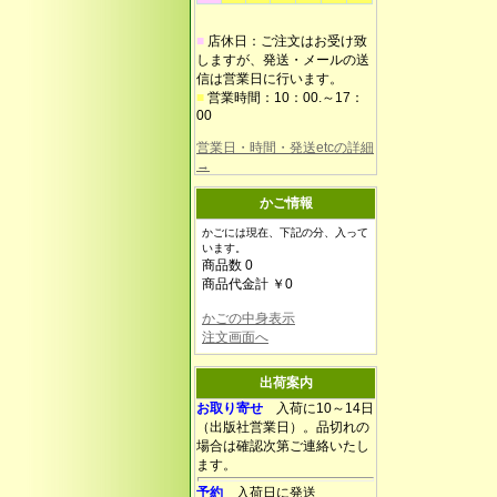
■
店休日：ご注文はお受け致
しますが、発送・メールの送
信は営業日に行います。
■
営業時間：10：00.～17：
00
営業日・時間・発送etcの詳細
→
かご情報
かごには現在、下記の分、入って
います。
商品数 0
商品代金計 ￥0
かごの中身表示
注文画面へ
出荷案内
お取り寄せ
入荷に10～14日
（出版社営業日）。品切れの
場合は確認次第ご連絡いたし
ます。
予約
入荷日に発送