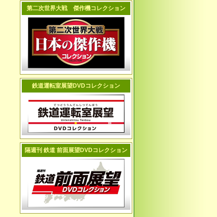
第二次世界大戦 傑作機コレクション
鉄道運転室展望DVDコレクション
隔週刊 鉄道 前面展望DVDコレクション