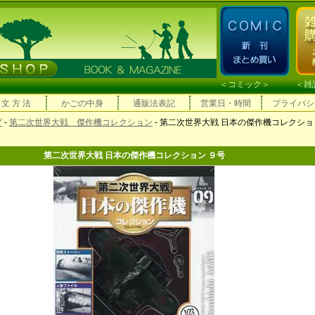
＜
コミック
＞ ＜
雑
 文 方 法
かごの中身
通販法表記
営業日・時間
プライバシ
プ
-
第二次世界大戦 傑作機コレクション
- 第二次世界大戦 日本の傑作機コレクショ
第二次世界大戦 日本の傑作機コレクション ９号