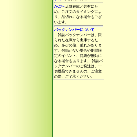
かごへ
店舗在庫と共有にた
め、ご注文のタイミングによ
り、品切れになる場合もござ
います。
バックナンバーについて
・雑誌バックナンバーは、限
られた在庫から出庫するた
め、多少の傷、破れがありま
す。付録がない場合や期間限
定のイベント、特典が無効に
なる場合もあります。 雑誌バ
ックナンバーのご発注は、一
切返品できませんの、ご注文
の際、ご了承ください。