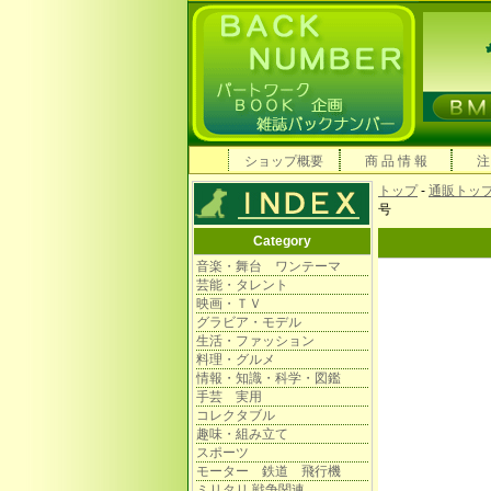
ショップ概要
商 品 情 報
注
トップ
-
通販トッ
号
Category
音楽・舞台 ワンテーマ
芸能・タレント
映画・ＴＶ
グラビア・モデル
生活・ファッション
料理・グルメ
情報・知識・科学・図鑑
手芸 実用
コレクタブル
趣味・組み立て
スポーツ
モーター 鉄道 飛行機
ミリタリ 戦争関連