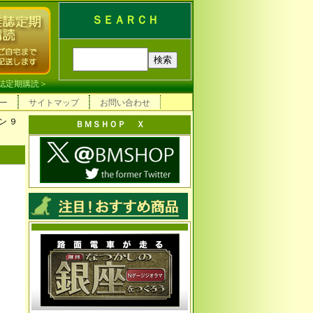
ＳＥＡＲＣＨ
誌定期購読
＞
ー
サイトマップ
お問い合わせ
ン ９
ＢＭＳＨＯＰ Ｘ