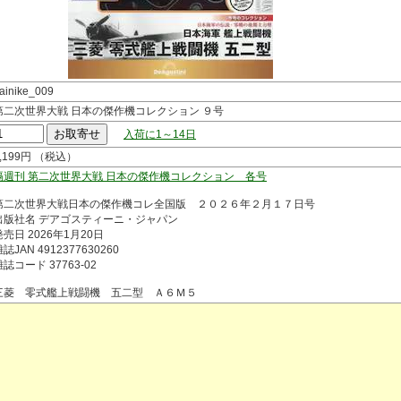
ainike_009
第二次世界大戦 日本の傑作機コレクション ９号
入荷に1～14日
3,199円 （税込）
隔週刊 第二次世界大戦 日本の傑作機コレクション 各号
第二次世界大戦日本の傑作機コレ全国版 ２０２６年２月１７日号
出版社名 デアゴスティーニ・ジャパン
発売日 2026年1月20日
誌JAN 4912377630260
雑誌コード 37763-02
三菱 零式艦上戦闘機 五二型 Ａ６Ｍ５