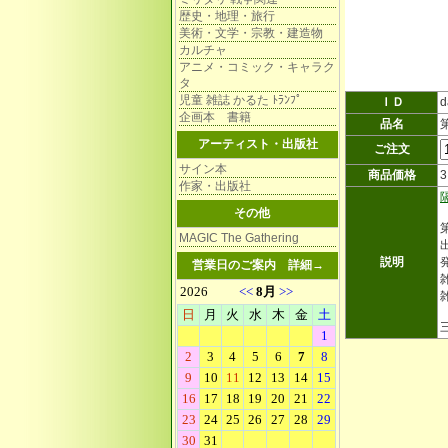
歴史・地理・旅行
美術・文学・宗教・建造物
カルチャ
アニメ・コミック・キャラク
タ
児童 雑誌 かるた ﾄﾗﾝﾌﾟ
ＩＤ
d
企画本 書籍
品名
アーティスト・出版社
ご注文
サイン本
商品価格
作家・出版社
その他
MAGIC The Gathering
説明
営業日のご案内
詳細→
雑