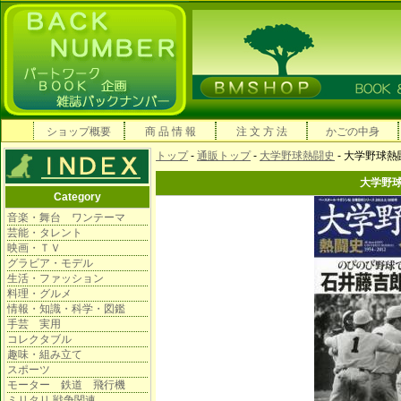
ショップ概要
商 品 情 報
注 文 方 法
かごの中身
トップ
-
通販トップ
-
大学野球熱闘史
- 大学野球
大学野
Category
音楽・舞台 ワンテーマ
芸能・タレント
映画・ＴＶ
グラビア・モデル
生活・ファッション
料理・グルメ
情報・知識・科学・図鑑
手芸 実用
コレクタブル
趣味・組み立て
スポーツ
モーター 鉄道 飛行機
ミリタリ 戦争関連