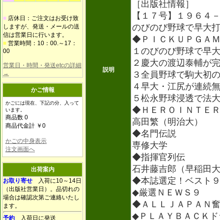
［出版社情報］
【１７号】１９６４
■
店休日：ご注文はお受け致
のびのび野球で早大
しますが、発送・メールの送
信は営業日に行います。
◆ＰＩＣＫＵＰＧＡ
■
営業時間：10：00.～17：
１のびのび野球で早
00
２慶大の渡辺泰輔が
営業日・時間・発送etcの詳細
説明
→
３全員野球で駒大初
４早大・江尻が連続
かご情報
５松永野球浸透で法
かごには現在、下記の分、入って
◆ＨＥＲＯＩＮＴＥ
います。
商品数 0
高田繁（明治大）
商品代金計 ￥0
◆名門伝説
かごの中身表示
専修大学
注文画面へ
◆指揮官列伝
石井藤吉郎（早稲田
出荷案内
◆本誌選定！ベスト
お取り寄せ
入荷に10～14日
（出版社営業日）。品切れの
◆厳選ＮＥＷＳ９
場合は確認次第ご連絡いたし
◆ＡＬＬＪＡＰＡＮ
ます。
◆ＰＬＡＹＢＡＣＫド
予約
入荷日に発送