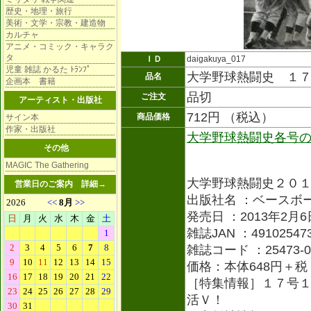
歴史・地理・旅行
美術・文学・宗教・建造物
カルチャ
アニメ・コミック・キャラク
タ
ＩＤ
daigakuya_017
児童 雑誌 かるた ﾄﾗﾝﾌﾟ
大学野球熱闘史 １
品名
企画本 書籍
品切
ご注文
アーティスト・出版社
712円 （税込）
商品価格
サイン本
作家・出版社
大学野球熱闘史各号
その他
MAGIC The Gathering
大学野球熱闘史２０
営業日のご案内
詳細→
出版社名 ：ベースボ
発売日 ：2013年2月6
雑誌JAN ：491025473
雑誌コード ：25473-0
価格：本体648円＋税
［特集情報］１７号
活Ｖ！