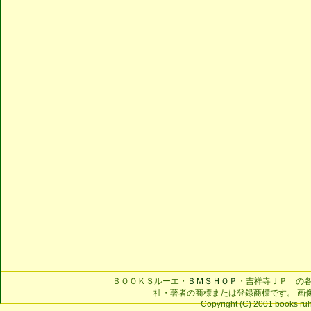
ＢＯＯＫＳルーエ・
ＢＭＳＨＯＰ
・吉祥寺ＪＰ の
社・著者の商標または登録商標です。 画
Copyright (C) 2001 books ruhe