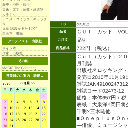
歴史・地理・旅行
美術・文学・宗教・建造物
カルチャ
アニメ・コミック・キャラク
タ
ＩＤ
cut1012
児童 雑誌 かるた ﾄﾗﾝﾌﾟ
ＣＵＴ カット VOL
品名
企画本 書籍
品切
ご注文
アーティスト・出版社
722円 （税込）
商品価格
サイン本
作家・出版社
Ｃｕｔ（カット）２０
その他
月刊誌
MAGIC The Gathering
出版社名ロッキング・
営業日のご案内
詳細→
発売日2010年11月19
雑誌JAN49100247312
雑誌コード02473-12
価格：本体657円＋税
表紙：大泉洋×岡田将
千明×三木恥他
■ＯｎｅｐｌｕｓＯｎ
―俳優、ミュージシャ