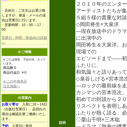
２０１０年のエンター
アーティストたちが集
■
店休日：ご注文はお受け致
しますが、発送・メールの送
５組５様の貴重な対談
信は営業日に行います。
◇岡田将生×大泉洋
■
営業時間：10：00.～17：
00
―現在放送中のドラマ
に出演中の
営業日・時間・発送etcの詳細
→
岡田将生＆大泉洋。お
現場での
かご情報
エピソードまで――初
かごには現在、下記の分、入って
います。
ふたりに、
商品数 0
和気藹々と語りあって
商品代金計 ￥0
◇泉谷しげる×宮本浩
かごの中身表示
―ロックの最前線を走
注文画面へ
カシマシの宮本浩次。
出荷案内
初めての対談から２０
お取り寄せ
入荷に10～14日
リスペクトを表明しあ
（出版社営業日）。品切れの
ふたりが熱く語る、必
場合は確認次第ご連絡いたし
ます。
◇栗山千明×三木聡
説明
―ドラマ『熱海の捜査
予約
入荷日に発送