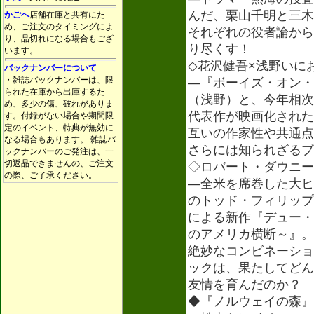
んだ、栗山千明と三木
かごへ
店舗在庫と共有にた
め、ご注文のタイミングによ
それぞれの役者論から
り、品切れになる場合もござ
り尽くす！
います。
◇花沢健吾×浅野いに
バックナンバーについて
・雑誌バックナンバーは、限
―『ボーイズ・オン・
られた在庫から出庫するた
（浅野）と、今年相次
め、多少の傷、破れがありま
代表作が映画化された
す。付録がない場合や期間限
定のイベント、特典が無効に
互いの作家性や共通点
なる場合もあります。 雑誌バ
さらには知られざるプ
ックナンバーのご発注は、一
切返品できませんの、ご注文
◇ロバート・ダウニー
の際、ご了承ください。
―全米を席巻した大ヒ
のトッド・フィリップ
による新作『デュー・
のアメリカ横断～』。
絶妙なコンビネーショ
ックは、果たしてどん
友情を育んだのか？
◆『ノルウェイの森』