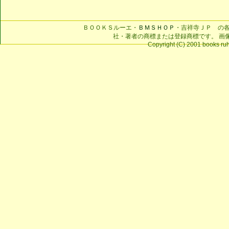
ＢＯＯＫＳルーエ・
ＢＭＳＨＯＰ
・吉祥寺ＪＰ の
社・著者の商標または登録商標です。 画
Copyright (C) 2001 books ruhe