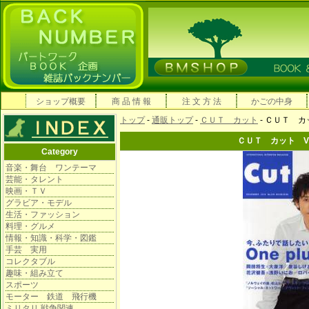
ショップ概要
商 品 情 報
注 文 方 法
かごの中身
トップ
-
通販トップ
-
ＣＵＴ カット
- ＣＵＴ カ
ＣＵＴ カット VO
Category
音楽・舞台 ワンテーマ
芸能・タレント
映画・ＴＶ
グラビア・モデル
生活・ファッション
料理・グルメ
情報・知識・科学・図鑑
手芸 実用
コレクタブル
趣味・組み立て
スポーツ
モーター 鉄道 飛行機
ミリタリ 戦争関連