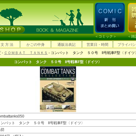
＜
コミック
＞ ＜
雑
 文 方 法
かごの中身
通販法表記
営業日・時間
プライバシ
プ
-
ＣＯＭＢＡＴ ＴＡＮＫＳ
- コンバット タンク ５０号 II号戦車F型〈ドイツ
コンバット タンク ５０号 II号戦車F型〈ドイツ〉
ombattanks050
コンバット タンク ５０号 II号戦車F型〈ドイツ〉
品切