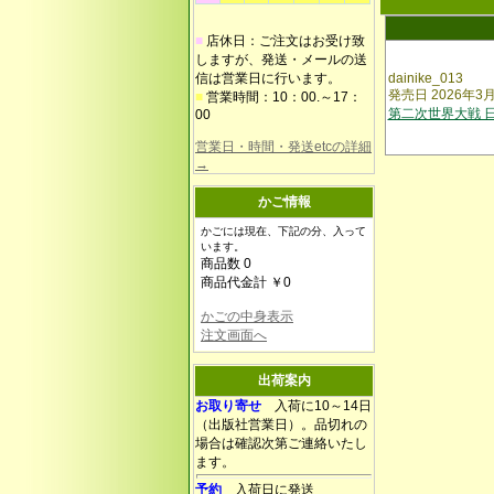
■
店休日：ご注文はお受け致
しますが、発送・メールの送
信は営業日に行います。
dainike_013
発売日 2026年3
■
営業時間：10：00.～17：
第二次世界大戦 
00
営業日・時間・発送etcの詳細
→
かご情報
かごには現在、下記の分、入って
います。
商品数 0
商品代金計 ￥0
かごの中身表示
注文画面へ
出荷案内
お取り寄せ
入荷に10～14日
（出版社営業日）。品切れの
場合は確認次第ご連絡いたし
ます。
予約
入荷日に発送