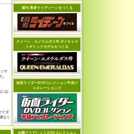
週刊 勇者ライディーンをつくる
クイーン・エメラルダス号 ダイキャス
トギミックモデルをつくる
ロッサ
た。
仮面ライダーDVDコレクション平成ジ
ェネレーションズ
役にお
セイダ
儀なく
水曜どうでしょう DVDコレクション