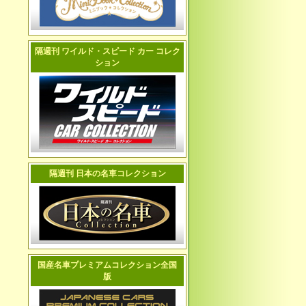
隔週刊 ワイルド・スピード カー コレク
ション
隔週刊 日本の名車コレクション
国産名車プレミアムコレクション全国
版