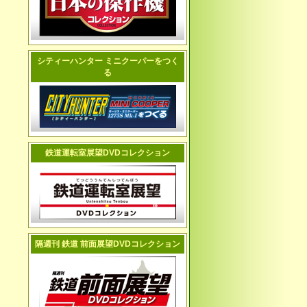
シティーハンター ミニクーパーをつく
る
鉄道運転室展望DVDコレクション
隔週刊 鉄道 前面展望DVDコレクション