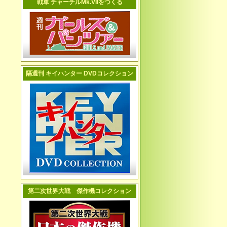
戦車 チャーチルMk.VIIをつくる
隔週刊 キイハンター DVDコレクション
第二次世界大戦 傑作機コレクション