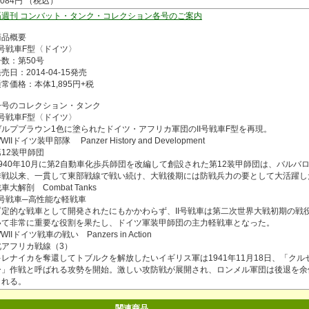
,084円 （税込）
隔週刊 コンバット・タンク・コレクション各号のご案内
商品概要
II号戦車F型〈ドイツ〉
号数：第50号
売日：2014-04-15発売
常価格：本体1,895円+税
今号のコレクション・タンク
II号戦車F型〈ドイツ〉
ゲルプブラウン1色に塗られたドイツ・アフリカ軍団のII号戦車F型を再現。
WIIドイツ装甲部隊 Panzer History and Development
第12装甲師団
1940年10月に第2自動車化歩兵師団を改編して創設された第12装甲師団は、バルバ
作戦以来、一貫して東部戦線で戦い続け、大戦後期には防戦兵力の要として大活躍し
車大解剖 Combat Tanks
II号戦車─高性能な軽戦車
暫定的な戦車として開発されたにもかかわらず、II号戦車は第二次世界大戦初期の戦
いて非常に重要な役割を果たし、ドイツ軍装甲師団の主力軽戦車となった。
WIIドイツ戦車の戦い Panzers in Action
北アフリカ戦線（3）
キレナイカを奪還してトブルクを解放したいイギリス軍は1941年11月18日、「クル
ー」作戦と呼ばれる攻勢を開始。激しい攻防戦が展開され、ロンメル軍団は後退を余
される。
関連商品