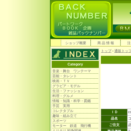
ショップ概要
商 品 情 報
注
トップ
-
通販トッ
Category
音楽・舞台 ワンテーマ
芸能・タレント
映画・ＴＶ
グラビア・モデル
生活・ファッション
料理・グルメ
情報・知識・科学・図鑑
手芸 実用
コレクタブル
ＩＤ
c
趣味・組み立て
品名
スポーツ
ご注文
モーター 鉄道 飛行機
ミリタリ 戦争関連