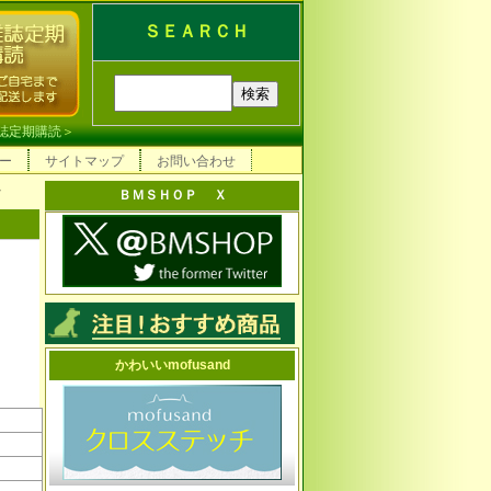
ＳＥＡＲＣＨ
誌定期購読
＞
ー
サイトマップ
お問い合わせ
〉
ＢＭＳＨＯＰ Ｘ
かわいいmofusand