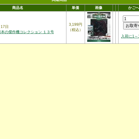
商品名
単価
画像
かご
3,199円
月17日
（税込）
日本の傑作機コレクション １３号
入荷に1～