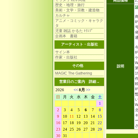
商品価格
2
歴史・地理・旅行
美術・文学・宗教・建造物
カルチャ
アニメ・コミック・キャラク
タ
児童 雑誌 かるた ﾄﾗﾝﾌﾟ
発
企画本 書籍
通
アーティスト・出版社
サイン本
作家・出版社
W
その他
説明
MAGIC The Gathering
営業日のご案内
詳細→
戦
W