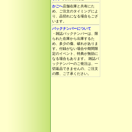
かごへ
店舗在庫と共有にた
め、ご注文のタイミングによ
り、品切れになる場合もござ
います。
バックナンバーについて
・雑誌バックナンバーは、限
られた在庫から出庫するた
め、多少の傷、破れがありま
す。付録がない場合や期間限
定のイベント、特典が無効に
なる場合もあります。 雑誌バ
ックナンバーのご発注は、一
切返品できませんの、ご注文
の際、ご了承ください。