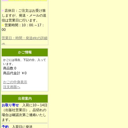
■
店休日：ご注文はお受け致
しますが、発送・メールの送
信は営業日に行います。
■
営業時間：10：00.～17：
00
営業日・時間・発送etcの詳細
→
かご情報
かごには現在、下記の分、入って
います。
商品数 0
商品代金計 ￥0
かごの中身表示
注文画面へ
出荷案内
お取り寄せ
入荷に10～14日
（出版社営業日）。品切れの
場合は確認次第ご連絡いたし
ます。
予約
入荷日に発送