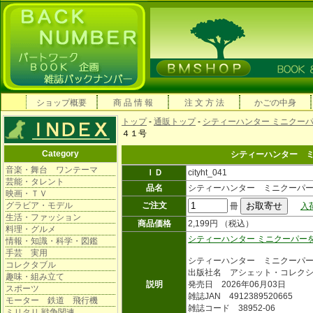
ショップ概要
商 品 情 報
注 文 方 法
かごの中身
トップ
-
通販トップ
-
シティーハンター ミニクー
４１号
Category
シティーハンター 
音楽・舞台 ワンテーマ
ＩＤ
cityht_041
芸能・タレント
品名
シティーハンター ミニクーパ
映画・ＴＶ
グラビア・モデル
ご注文
冊
入
生活・ファッション
商品価格
2,199円 （税込）
料理・グルメ
シティーハンター ミニクーパー
情報・知識・科学・図鑑
手芸 実用
シティーハンター ミニクーパ
コレクタブル
出版社名 アシェット・コレク
趣味・組み立て
説明
発売日 2026年06月03日
スポーツ
雑誌JAN 4912389520665
モーター 鉄道 飛行機
雑誌コード 38952-06
ミリタリ 戦争関連