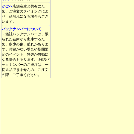
かごへ
店舗在庫と共有にた
め、ご注文のタイミングによ
り、品切れになる場合もござ
います。
バックナンバーについて
・雑誌バックナンバーは、限
られた在庫から出庫するた
め、多少の傷、破れがありま
す。付録がない場合や期間限
定のイベント、特典が無効に
なる場合もあります。 雑誌バ
ックナンバーのご発注は、一
切返品できませんの、ご注文
の際、ご了承ください。