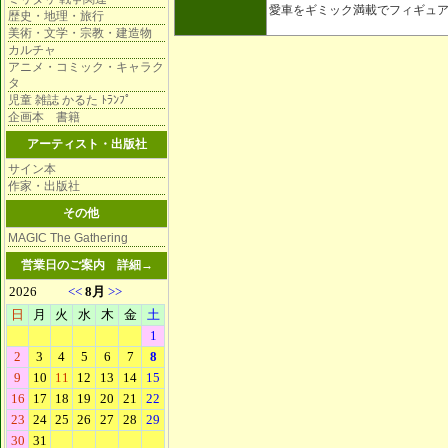
愛車をギミック満載でフィギュ
歴史・地理・旅行
美術・文学・宗教・建造物
カルチャ
アニメ・コミック・キャラク
タ
児童 雑誌 かるた ﾄﾗﾝﾌﾟ
企画本 書籍
アーティスト・出版社
サイン本
作家・出版社
その他
MAGIC The Gathering
営業日のご案内
詳細→