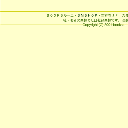
ＢＯＯＫＳルーエ・
ＢＭＳＨＯＰ
・吉祥寺ＪＰ の
社・著者の商標または登録商標です。 画
Copyright (C) 2001 books ruhe