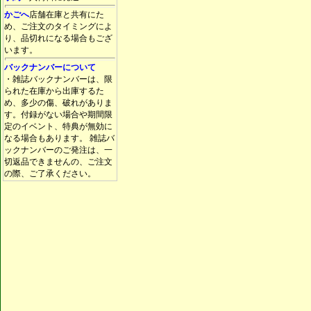
かごへ
店舗在庫と共有にた
め、ご注文のタイミングによ
り、品切れになる場合もござ
います。
バックナンバーについて
・雑誌バックナンバーは、限
られた在庫から出庫するた
め、多少の傷、破れがありま
す。付録がない場合や期間限
定のイベント、特典が無効に
なる場合もあります。 雑誌バ
ックナンバーのご発注は、一
切返品できませんの、ご注文
の際、ご了承ください。