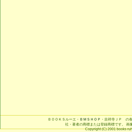
ＢＯＯＫＳルーエ・
ＢＭＳＨＯＰ
・吉祥寺ＪＰ の
社・著者の商標または登録商標です。 画
Copyright (C) 2001 books ruhe