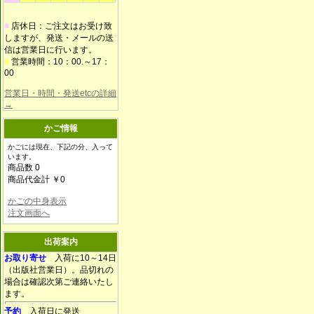
■
店休日：ご注文はお受け致
しますが、発送・メールの送
信は営業日に行います。
■
営業時間：10：00.～17：
00
営業日・時間・発送etcの詳細
→
かご情報
かごには現在、下記の分、入って
います。
商品数 0
商品代金計 ￥0
かごの中身表示
注文画面へ
出荷案内
お取り寄せ
入荷に10～14日
（出版社営業日）。品切れの
場合は確認次第ご連絡いたし
ます。
予約
入荷日に発送