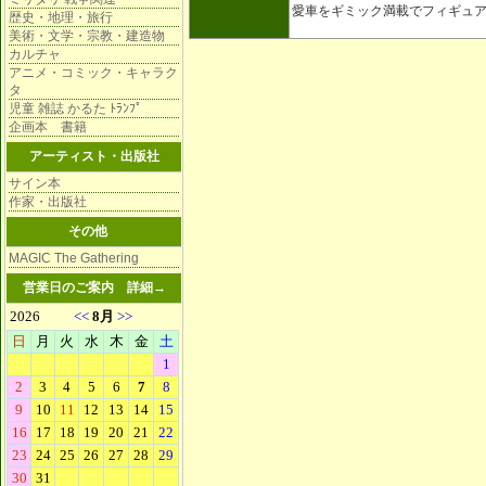
愛車をギミック満載でフィギュ
歴史・地理・旅行
美術・文学・宗教・建造物
カルチャ
アニメ・コミック・キャラク
タ
児童 雑誌 かるた ﾄﾗﾝﾌﾟ
企画本 書籍
アーティスト・出版社
サイン本
作家・出版社
その他
MAGIC The Gathering
営業日のご案内
詳細→