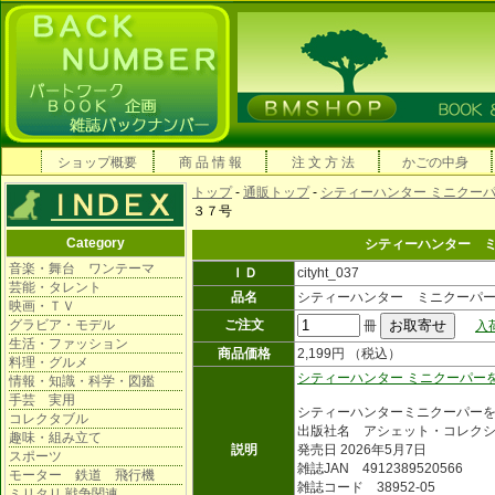
ショップ概要
商 品 情 報
注 文 方 法
かごの中身
トップ
-
通販トップ
-
シティーハンター ミニクー
３７号
Category
シティーハンター 
音楽・舞台 ワンテーマ
ＩＤ
cityht_037
芸能・タレント
品名
シティーハンター ミニクーパ
映画・ＴＶ
グラビア・モデル
ご注文
冊
入
生活・ファッション
商品価格
2,199円 （税込）
料理・グルメ
シティーハンター ミニクーパー
情報・知識・科学・図鑑
手芸 実用
シティーハンターミニクーパー
コレクタブル
出版社名 アシェット・コレク
趣味・組み立て
説明
発売日 2026年5月7日
スポーツ
雑誌JAN 4912389520566
モーター 鉄道 飛行機
雑誌コード 38952-05
ミリタリ 戦争関連