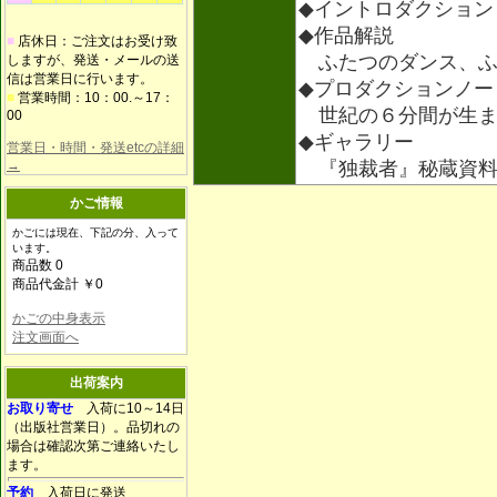
◆イントロダクション
◆作品解説
■
店休日：ご注文はお受け致
ふたつのダンス、ふ
しますが、発送・メールの送
信は営業日に行います。
◆プロダクションノー
■
営業時間：10：00.～17：
世紀の６分間が生ま
00
◆ギャラリー
営業日・時間・発送etcの詳細
→
『独裁者』秘蔵資
かご情報
かごには現在、下記の分、入って
います。
商品数 0
商品代金計 ￥0
かごの中身表示
注文画面へ
出荷案内
お取り寄せ
入荷に10～14日
（出版社営業日）。品切れの
場合は確認次第ご連絡いたし
ます。
予約
入荷日に発送