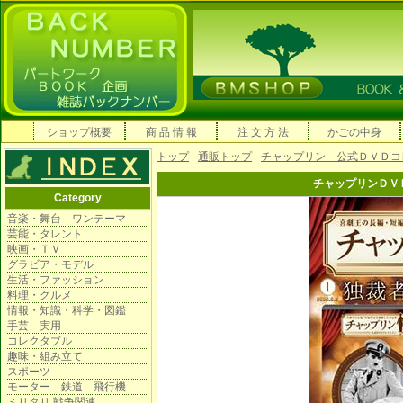
ショップ概要
商 品 情 報
注 文 方 法
かごの中身
トップ
-
通販トップ
-
チャップリン 公式ＤＶＤコ
チャップリンＤＶ
Category
音楽・舞台 ワンテーマ
芸能・タレント
映画・ＴＶ
グラビア・モデル
生活・ファッション
料理・グルメ
情報・知識・科学・図鑑
手芸 実用
コレクタブル
趣味・組み立て
スポーツ
モーター 鉄道 飛行機
ミリタリ 戦争関連