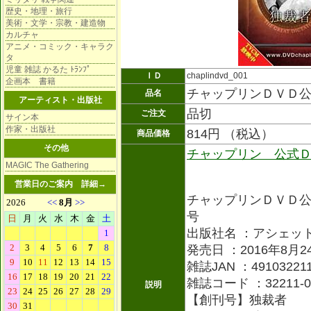
歴史・地理・旅行
美術・文学・宗教・建造物
カルチャ
アニメ・コミック・キャラク
タ
児童 雑誌 かるた ﾄﾗﾝﾌﾟ
ＩＤ
chaplindvd_001
企画本 書籍
チャップリンＤＶＤ
品名
アーティスト・出版社
品切
ご注文
サイン本
作家・出版社
814円 （税込）
商品価格
その他
チャップリン 公式
MAGIC The Gathering
営業日のご案内
詳細→
チャップリンＤＶＤ
号
出版社名 ：アシェッ
発売日 ：2016年8月2
雑誌JAN ：491032211
雑誌コード ：32211-0
説明
【創刊号】独裁者