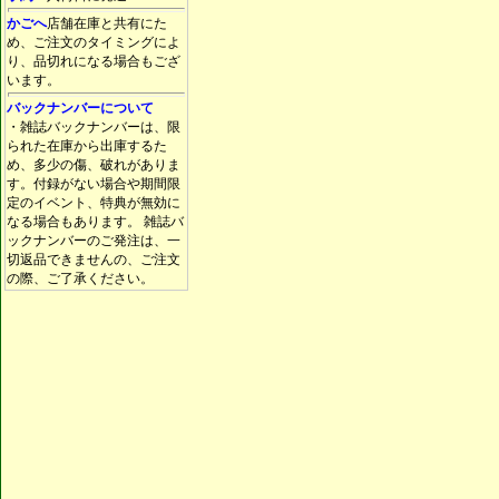
かごへ
店舗在庫と共有にた
め、ご注文のタイミングによ
り、品切れになる場合もござ
います。
バックナンバーについて
・雑誌バックナンバーは、限
られた在庫から出庫するた
め、多少の傷、破れがありま
す。付録がない場合や期間限
定のイベント、特典が無効に
なる場合もあります。 雑誌バ
ックナンバーのご発注は、一
切返品できませんの、ご注文
の際、ご了承ください。