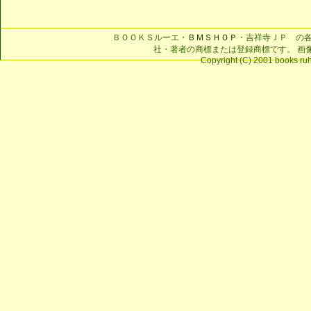
ＢＯＯＫＳルーエ・
ＢＭＳＨＯＰ
・吉祥寺ＪＰ の
社・著者の商標または登録商標です。 画
Copyright (C) 2001 books ruhe