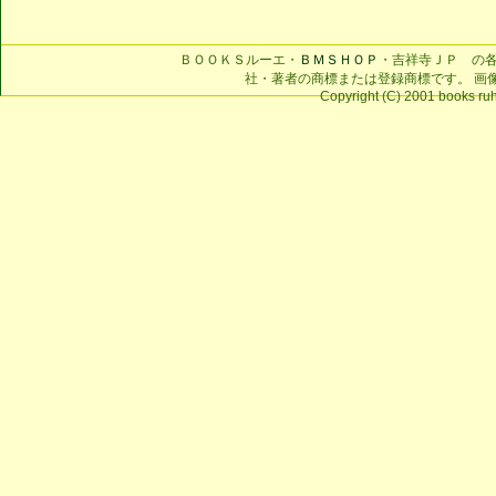
ＢＯＯＫＳルーエ・
ＢＭＳＨＯＰ
・吉祥寺ＪＰ の
社・著者の商標または登録商標です。 画
Copyright (C) 2001 books ruhe