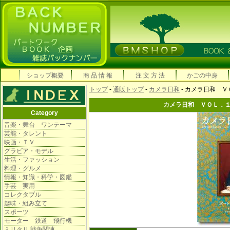
ショップ概要
商 品 情 報
注 文 方 法
かごの中身
トップ
-
通販トップ
-
カメラ日和
- カメラ日和 
カメラ日和 ＶＯＬ．
Category
音楽・舞台 ワンテーマ
芸能・タレント
映画・ＴＶ
グラビア・モデル
生活・ファッション
料理・グルメ
情報・知識・科学・図鑑
手芸 実用
コレクタブル
趣味・組み立て
スポーツ
モーター 鉄道 飛行機
ミリタリ 戦争関連