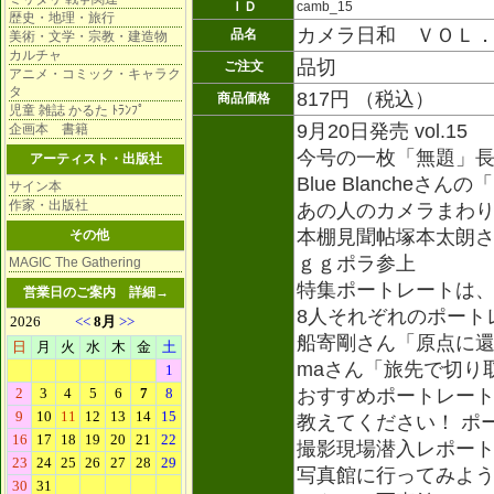
ＩＤ
camb_15
歴史・地理・旅行
カメラ日和 ＶＯＬ
品名
美術・文学・宗教・建造物
カルチャ
品切
ご注文
アニメ・コミック・キャラク
タ
817円 （税込）
商品価格
児童 雑誌 かるた ﾄﾗﾝﾌﾟ
9月20日発売 vol.15
企画本 書籍
今号の一枚「無題」
アーティスト・出版社
Blue Blancheさ
サイン本
作家・出版社
あの人のカメラまわ
本棚見聞帖塚本太朗
その他
ｇｇポラ参上
MAGIC The Gathering
特集ポートレートは
営業日のご案内
詳細→
8人それぞれのポート
船寄剛さん「原点に
maさん「旅先で切り
おすすめポートレー
教えてください！ ポ
撮影現場潜入レポート
写真館に行ってみよ