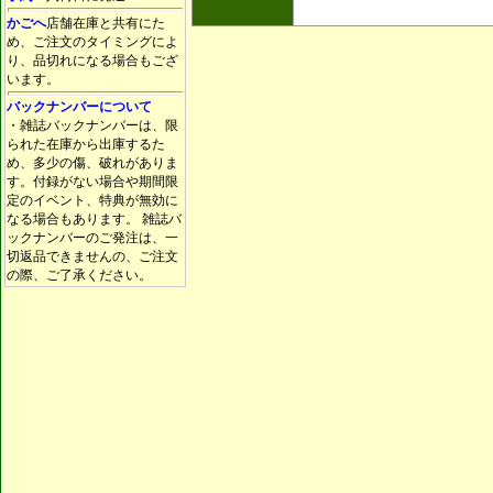
かごへ
店舗在庫と共有にた
め、ご注文のタイミングによ
り、品切れになる場合もござ
います。
バックナンバーについて
・雑誌バックナンバーは、限
られた在庫から出庫するた
め、多少の傷、破れがありま
す。付録がない場合や期間限
定のイベント、特典が無効に
なる場合もあります。 雑誌バ
ックナンバーのご発注は、一
切返品できませんの、ご注文
の際、ご了承ください。