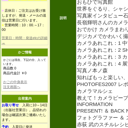
おもひで写真館
世界をぐるり、シャ
■
店休日：ご注文はお受け致
写真家インタビュー
しますが、発送・メールの送
説明
信は営業日に行います。
長嶺輝明さんのカメ
■
営業時間：10：00.～17：
おでかけ カメラまわ
00
デジカメでかわいく撮
営業日・時間・発送etcの詳細
カメラあれこれ：1 
→
カメラあれこれ：2 S
かご情報
カメラあれこれ：3 
かごには現在、下記の分、入って
カメラあれこれ：4 
います。
商品数 0
写真ノ本ノ森
商品代金計 ￥0
知ればもっと楽しい、カ
かごの中身表示
PHOTOFES2007 レ
注文画面へ
カメラマルシェ
教えて！カメラピープ
出荷案内
INFORMATION
お取り寄せ
入荷に10～14日
（出版社営業日）。品切れの
PRESENT! ＆ BACK
場合は確認次第ご連絡いたし
フォトグラファー ＆ 
ます。
赤荻 武のスチルレシ
予約
入荷日に発送