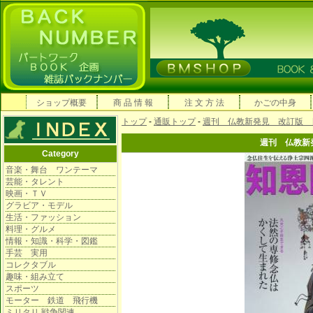
ショップ概要
商 品 情 報
注 文 方 法
かごの中身
トップ
-
通販トップ
-
週刊 仏教新発見 改訂版 
週刊 仏教新
Category
音楽・舞台 ワンテーマ
芸能・タレント
映画・ＴＶ
グラビア・モデル
生活・ファッション
料理・グルメ
情報・知識・科学・図鑑
手芸 実用
コレクタブル
趣味・組み立て
スポーツ
モーター 鉄道 飛行機
ミリタリ 戦争関連