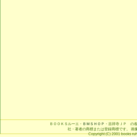
ＢＯＯＫＳルーエ・
ＢＭＳＨＯＰ
・吉祥寺ＪＰ の
社・著者の商標または登録商標です。 画
Copyright (C) 2001 books ruhe