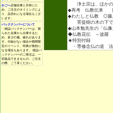
浄土宗は、ほかの
かごへ
店舗在庫と共有にた
◆再考 仏教伝来 
め、ご注文のタイミングによ
り、品切れになる場合もござ
◆わたしと仏教 ◎藤
います。
菩提樹の木の下
バックナンバーについて
◆山本勉先生の「仏像
・雑誌バックナンバーは、限
られた在庫から出庫するた
◆仏教花伝 ～波羅
め、多少の傷、破れがありま
★特別付録
す。付録がない場合や期間限
・専修念仏の道 法
定のイベント、特典が無効に
なる場合もあります。 雑誌バ
ックナンバーのご発注は、一
切返品できませんの、ご注文
の際、ご了承ください。