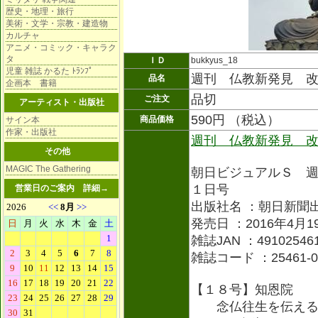
歴史・地理・旅行
美術・文学・宗教・建造物
カルチャ
アニメ・コミック・キャラク
タ
ＩＤ
bukkyus_18
児童 雑誌 かるた ﾄﾗﾝﾌﾟ
週刊 仏教新発見 
品名
企画本 書籍
品切
ご注文
アーティスト・出版社
590円 （税込）
商品価格
サイン本
作家・出版社
週刊 仏教新発見 
その他
MAGIC The Gathering
朝日ビジュアルＳ 
１日号
営業日のご案内
詳細→
出版社名 ：朝日新聞
発売日 ：2016年4月1
雑誌JAN ：491025461
雑誌コード ：25461-0
【１８号】知恩院
念仏往生を伝える