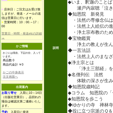
◆いま、釈迦のことば
瀬戸内寂聴「泣き
■
店休日：ご注文はお受け致
◆知恩院 新発見
しますが、発送・メールの送
信は営業日に行います。
・法然の専修念仏は
■
営業時間：10：00.～17：
・法然上人絵伝の進
00
・浄土宗布教のため
営業日・時間・発送etcの詳細
→
◆宝物鑑賞
浄土の教えが生ん
かご情報
説明
◆一言法話
かごには現在、下記の分、入って
・法然上人のまなざ
います。
商品数 0
◆浄土宗とは
商品代金計 ￥0
「浄土三部経」を
かごの中身表示
◆名僧列伝 法然
注文画面へ
体験の深さが生み出
◆知恩院歳時記
出荷案内
◆コラム 知恩院の「
お取り寄せ
入荷に10～14日
（出版社営業日）。品切れの
◆知恩院を歩こう
場合は確認次第ご連絡いたし
◆ゆかりの寺 禅林
ます。
◆役に立つ宗派のＱ＆
予約
入荷日に発送