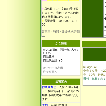
■
店休日：ご注文はお受け致
しますが、発送・メールの送
信は営業日に行います。
■
営業時間：10：00.～17：
00
営業日・時間・発送etcの詳細
→
かご情報
かごには現在、下記の分、入って
います。
商品数 0
商品代金計 ￥0
bukkyo_all
かごの中身表示
全巻３０冊 ＜20
注文画面へ
売 30号 近代
週刊 仏教を歩く
出荷案内
お取り寄せ
入荷に10～14日
（出版社営業日）。品切れの
場合は確認次第ご連絡いたし
ます。
予約
入荷日に発送