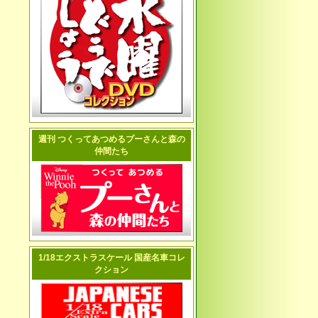
週刊 つくってあつめるプーさんと森の
仲間たち
1/18エクストラスケール 国産名車コレ
クション