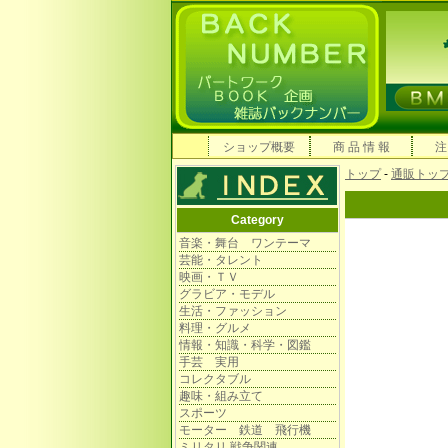
ショップ概要
商 品 情 報
注
トップ
-
通販トッ
Category
音楽・舞台 ワンテーマ
芸能・タレント
映画・ＴＶ
グラビア・モデル
生活・ファッション
料理・グルメ
情報・知識・科学・図鑑
手芸 実用
コレクタブル
趣味・組み立て
スポーツ
モーター 鉄道 飛行機
ミリタリ 戦争関連