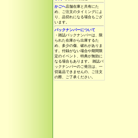
かごへ
店舗在庫と共有にた
め、ご注文のタイミングによ
り、品切れになる場合もござ
います。
バックナンバーについて
・雑誌バックナンバーは、限
られた在庫から出庫するた
め、多少の傷、破れがありま
す。付録がない場合や期間限
定のイベント、特典が無効に
なる場合もあります。 雑誌バ
ックナンバーのご発注は、一
切返品できませんの、ご注文
の際、ご了承ください。