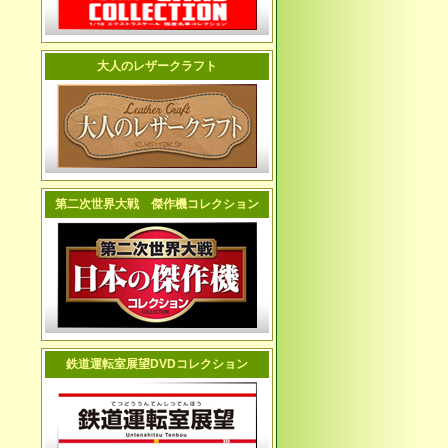
大人のレザークラフト
第二次世界大戦 傑作機コレクション
鉄道運転室展望DVDコレクション